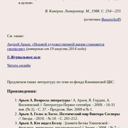
в целом».
В. Каверин. Литератор. М., 1988. С. 254—255
(
источник
ВикипедиЯ
)
См. также:
Андрей Арьев: «Нормой художественной жизни становится
своеволие»
(
интервью от 19 августа 2014 года
)
В
Журнальном зале
Читать онлайн
Предлагаем также литературу по теме из фонда Канавинской ЦБС:
Произведения:
Арьев А. Вопросы литературы
/ А. Арьев, Я. Гордин, А.
Василевский // Литература-Первое сентября. - 2009. - 16-31
янв. (№ 2). - С. 37. - Продолж. Нач. 2009 в № 1.
Арьев А. Голос и Логос. Поэтический мир Виктора Сосноры
// Звезда. - 2010. - № 10. - С. 201-212.
Арьев А. Кто видел Беллу
: [памяти Беллы Улановской -
филолога, литератора, писателя-поэта] // Знамя. - 2008. - № 7. -