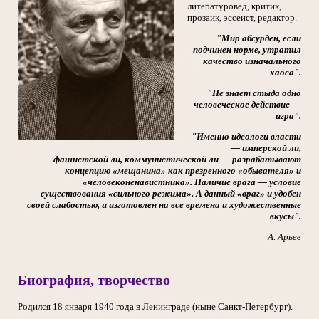
литературовед, критик,
прозаик, эссеист, редактор.
"Мир абсурден, если
подчинен норме, утратил
качество изначального
хаоса".
"Не знает стыда одно
человеческое действие —
игра".
"Именно идеологи власти
— имперской ли,
фашистской ли, коммунистической ли — разрабатывают
концепцию «мещанина» как презренного «обывателя» и
«человеконенавистника». Наличие врага — условие
существования «сильного режима». А данный «враг» и удобен
своей слабостью, и изготовлен на все времена и художественные
вкусы".
А. Арьев
Биография, творчество
Родился 18 января 1940 года в Ленинграде (ныне Санкт-Петербург).