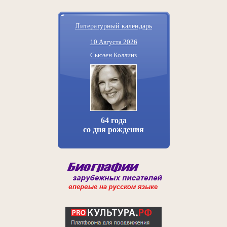
Литературный календарь
10 Августа 2026
Сьюзен Коллинз
64 года
со дня рождения