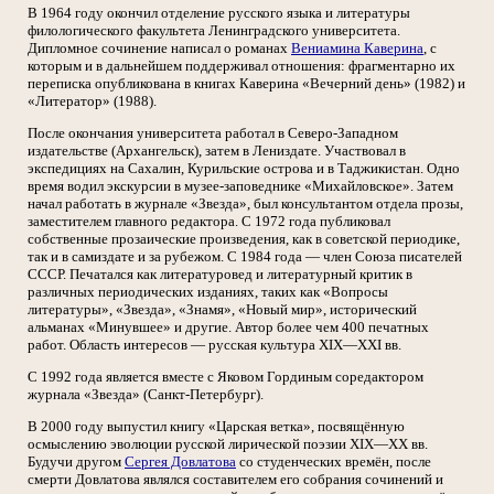
В 1964 году окончил отделение русского языка и литературы
филологического факультета Ленинградского университета.
Дипломное сочинение написал о романах
Вениамина Каверина
, с
которым и в дальнейшем поддерживал отношения: фрагментарно их
переписка опубликована в книгах Каверина «Вечерний день» (1982) и
«Литератор» (1988).
После окончания университета работал в Северо-Западном
издательстве (Архангельск), затем в Лениздате. Участвовал в
экспедициях на Сахалин, Курильские острова и в Таджикистан. Одно
время водил экскурсии в музее-заповеднике «Михайловское». Затем
начал работать в журнале «Звезда», был консультантом отдела прозы,
заместителем главного редактора. С 1972 года публиковал
собственные прозаические произведения, как в советской периодике,
так и в самиздате и за рубежом. С 1984 года — член Союза писателей
СССР. Печатался как литературовед и литературный критик в
различных периодических изданиях, таких как «Вопросы
литературы», «Звезда», «Знамя», «Новый мир», исторический
альманах «Минувшее» и другие. Автор более чем 400 печатных
работ. Область интересов — русская культура XIX—XXI вв.
С 1992 года является вместе с Яковом Гординым соредактором
журнала «Звезда» (Санкт-Петербург).
В 2000 году выпустил книгу «Царская ветка», посвящённую
осмыслению эволюции русской лирической поэзии XIX—XX вв.
Будучи другом
Сергея Довлатова
со студенческих времён, после
смерти Довлатова являлся составителем его собрания сочинений и