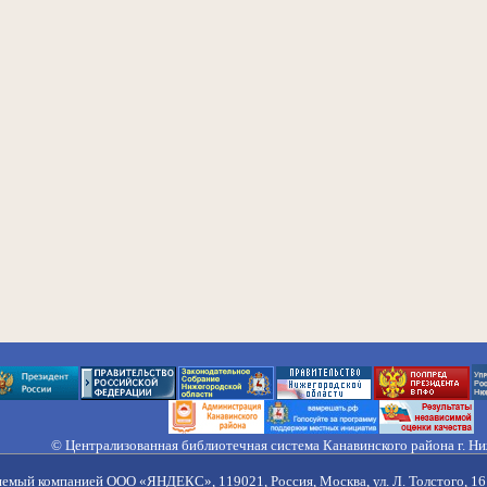
© Централизованная библиотечная система Канавинского района г. Н
603033, Россия, г. Н. Новгород, ул. Гороховецкая, 18А, Тел/факс (831) 2
Правила обработки персональных данных
яемый компанией ООО «ЯНДЕКС», 119021, Россия, Москва, ул. Л. Толстого, 16 