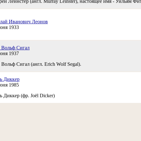
й Лейнстер (англ. Murray Leinster), настоящее имя - Уильям Фитц
лай Иванович Леонов
юня 1933
 Вольф Сигал
юня 1937
Вольф Сигал (англ. Erich Wolf Segal).
ь Диккер
юня 1985
 Диккер (фр. Joël Dicker)