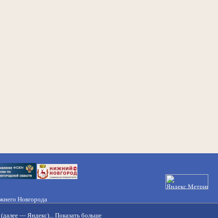
ижнего Новгорода
21-50-98, 221-88-82
(далее — Яндекс)...
Показать больше