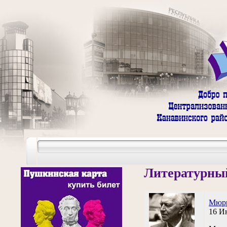
Литературный
Мюрр
16 И