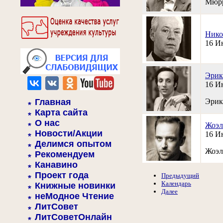
Мюрре
Нико
16 И
Эрик
16 И
Главная
Эрик 
Карта сайта
О нас
Жоэл
Новости/Акции
16 И
Делимся опытом
Жоэль
Рекомендуем
Канавино
Проект года
Предыдущий
Календарь
Книжные новинки
Далее
неМодное Чтение
ЛитСовет
ЛитСоветОнлайн