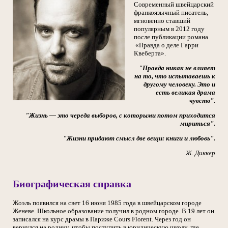
Современный швейцарский
франкоязычный писатель,
мгновенно ставший
популярным в 2012 году
после публикации романа
«Правда о деле Гарри
Квеберта».
"Правда никак не влияет
на то, что испытаваешь к
другому человеку. Это и
есть великая драма
чувств".
"Жизнь — это череда выборов, с которыми потом приходится
мириться".
"Жизни придают смысл две вещи: книги и любовь".
Ж. Диккер
Биографическая справка
Жоэль появился на свет 16 июня 1985 года в швейцарском городе
Женеве. Школьное образование получил в родном городе. В 19 лет он
записался на курс драмы в Париже Cours Florent. Через год он
вернулся на родину, чтобы поступить в юридическую школу, где