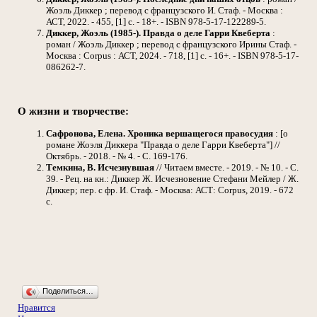
Жоэль Диккер ; перевод с французского И. Стаф. - Москва :
АСТ, 2022. - 455, [1] с. - 18+. - ISBN 978-5-17-122289-5.
Диккер, Жоэль (1985-). Правда о деле Гарри Квеберта
:
роман / Жоэль Диккер ; перевод с французского Ирины Стаф. -
Москва : Corpus : АСТ, 2024. - 718, [1] с. - 16+. - ISBN 978-5-17-
086262-7.
О жизни и творчестве:
Сафронова, Елена. Хроника вершащегося правосудия
: [о
романе Жоэля Диккера "Правда о деле Гарри Квеберта"] //
Октябрь. - 2018. - № 4. - С. 169-176.
Темкина, В. Исчезнувшая
// Читаем вместе. - 2019. - № 10. - С.
39. - Рец. на кн.: Диккер Ж. Исчезновение Стефани Мейлер / Ж.
Диккер; пер. с фр. И. Стаф. - Москва: АСТ: Corpus, 2019. - 672
с.
Поделиться…
Нравится