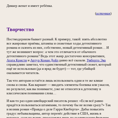
Диккер женат и имеет ребёнка.
(
источник
)
Творчество
Постмодернизм бывает разный. К примеру, такой: взять абсолютно
все жанровые приёмы, штампы и сюжетные ходы детективного
романа и склеить из них, собственно, новый детективный роман… И
тут же возникнет вопрос: а чем это отличается от обычного
детективного романа? Ведь этот жанр достаточно консервативен,
Агата Кристи
и
Артур Конан Дойл
давно всё сказали.
Умберто Эко
справедливо заметил, что единственный детективный сюжет, который
ещё не использован (да и вряд ли будет) — тот, где убийцей
оказывается читатель.
Так что авторам остаётся лишь использовать одни и те же клише
снова и снова. Как вариант — вводить элементы боевика или ужасов,
но результат, как вы понимаете, уже не относится к детективу в
классическом понимании слова…
И как-то раз один швейцарский писатель решил: «Если всё равно
придётся пользоваться штампами, то почему бы не всеми сразу?» Так
и возник роман «Правда о деле Гарри Квеберта». Дабы повысить
градус небывальщины, автор перенёс действие в США, жизнь в
которых, судя по всему, представлял лишь по голливудским фильмам,