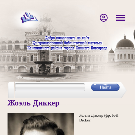
Жоэль Диккер
Жоэль Диккер (фр. Joël
Dicker)