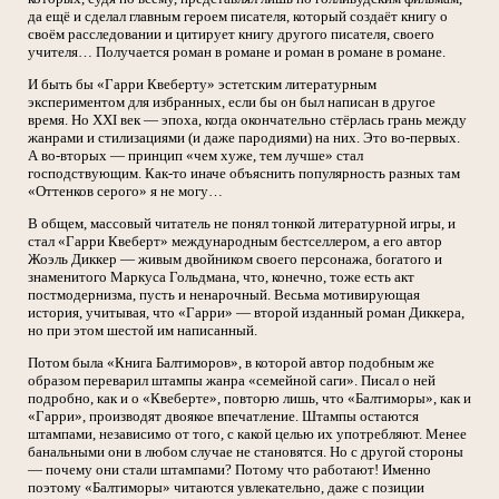
да ещё и сделал главным героем писателя, который создаёт книгу о
своём расследовании и цитирует книгу другого писателя, своего
учителя… Получается роман в романе и роман в романе в романе.
И быть бы «Гарри Квеберту» эстетским литературным
экспериментом для избранных, если бы он был написан в другое
время. Но XXI век — эпоха, когда окончательно стёрлась грань между
жанрами и стилизациями (и даже пародиями) на них. Это во-первых.
А во-вторых — принцип «чем хуже, тем лучше» стал
господствующим. Как-то иначе объяснить популярность разных там
«Оттенков серого» я не могу…
В общем, массовый читатель не понял тонкой литературной игры, и
стал «Гарри Квеберт» международным бестселлером, а его автор
Жоэль Диккер — живым двойником своего персонажа, богатого и
знаменитого Маркуса Гольдмана, что, конечно, тоже есть акт
постмодернизма, пусть и ненарочный. Весьма мотивирующая
история, учитывая, что «Гарри» — второй изданный роман Диккера,
но при этом шестой им написанный.
Потом была «Книга Балтиморов», в которой автор подобным же
образом переварил штампы жанра «семейной саги». Писал о ней
подробно, как и о «Квеберте», повторю лишь, что «Балтиморы», как и
«Гарри», производят двоякое впечатление. Штампы остаются
штампами, независимо от того, с какой целью их употребляют. Менее
банальными они в любом случае не становятся. Но с другой стороны
— почему они стали штампами? Потому что работают! Именно
поэтому «Балтиморы» читаются увлекательно, даже с позиции