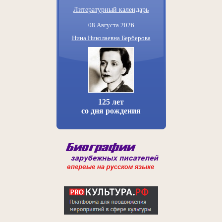
Литературный календарь
08 Августа 2026
Нина Николаевна Берберова
125 лет
со дня рождения