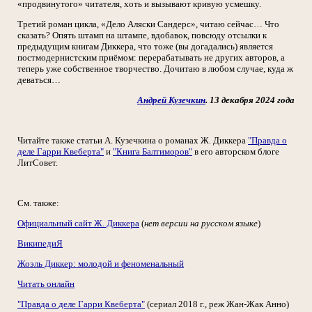
«продвинутого» читателя, хоть и вызывают кривую усмешку.
Третий роман цикла, «Дело Аляски Сандерс», читаю сейчас… Что
сказать? Опять штамп на штампе, вдобавок, повсюду отсылки к
предыдущим книгам Диккера, что тоже (вы догадались) является
постмодернистским приёмом: перерабатывать не других авторов, а
теперь уже собственное творчество. Дочитаю в любом случае, куда ж
деваться…
Андрей Кузечкин
. 13 декабря 2024 года
Читайте также статьи А. Кузечкина о романах Ж. Диккера
"Правда о
деле Гарри Квеберта"
и
"Книга Балтиморов"
в его авторском блоге
ЛитСовет.
См. также:
Официальный сайт Ж. Диккера
(
нет версии на русском языке
)
ВикипедиЯ
Жоэль Диккер: молодой и феноменальный
Читать онлайн
"Правда о деле Гарри Квеберта"
(сериал 2018 г., реж Жан-Жак Анно)