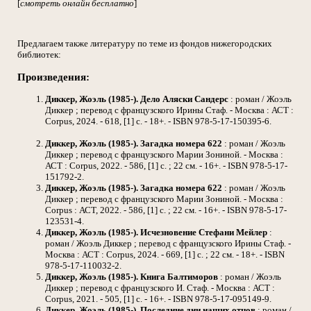
[
смотреть онлайн бесплатно
]
Предлагаем также литературу по теме из фондов нижегородских
библиотек:
Произведения:
Диккер, Жоэль (1985-). Дело Аляски Сандерс
: роман / Жоэль
Диккер ; перевод с французского Ирины Стаф. - Москва : АСТ :
Corpus, 2024. - 618, [1] с. - 18+. - ISBN 978-5-17-150395-6.
Диккер, Жоэль (1985-). Загадка номера 622
: роман / Жоэль
Диккер ; перевод с французского Марии Зониной. - Москва :
АСТ : Corpus, 2022. - 586, [1] с. ; 22 см. - 16+. - ISBN 978-5-17-
151792-2.
Диккер, Жоэль (1985-). Загадка номера 622
: роман / Жоэль
Диккер ; перевод с французского Марии Зониной. - Москва :
Corpus : АСТ, 2022. - 586, [1] с. ; 22 см. - 16+. - ISBN 978-5-17-
123531-4.
Диккер, Жоэль (1985-). Исчезновение Стефани Мейлер
:
роман / Жоэль Диккер ; перевод с французского Ирины Стаф. -
Москва : АСТ : Corpus, 2024. - 669, [1] с. ; 22 см. - 18+. - ISBN
978-5-17-110032-2.
Диккер, Жоэль (1985-). Книга Балтиморов
: роман / Жоэль
Диккер ; перевод с французского И. Стаф. - Москва : АСТ :
Corpus, 2021. - 505, [1] с. - 16+. - ISBN 978-5-17-095149-9.
Диккер, Жоэль (1985-). Последние дни наших отцов
: роман /