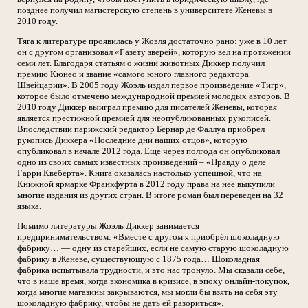
позднее получил магистерскую степень в университете Женевы в
2010 году.
Тяга к литературе проявилась у Жоэля достаточно рано: уже в 10 лет
он с другом организовал «Газету зверей», которую вел на протяжении
семи лет. Благодаря статьям о жизни животных Диккер получил
премию Кюнео и звание «самого юного главного редактора
Швейцарии». В 2005 году Жоэль издал первое произведение «Тигр»,
которое было отмечено международной премией молодых авторов. В
2010 году Диккер выиграл премию для писателей Женевы, которая
является престижной премией для неопубликованных рукописей.
Впоследствии парижский редактор Бернар де Фаллуа приобрел
рукопись Диккера «Последние дни наших отцов», которую
опубликовал в начале 2012 года. Еще через полгода он опубликовал
одно из своих самых известных произведений – «Правду о деле
Гарри Квеберта». Книга оказалась настолько успешной, что на
Книжной ярмарке Франкфурта в 2012 году права на нее выкупили
многие издания из других стран. В итоге роман был переведен на 32
языка.
Помимо литературы Жоэль Диккер занимается
предпринимательством: «Вместе с другом я приобрёл шоколадную
фабрику… — одну из старейших, если не самую старую шоколадную
фабрику в Женеве, существующую с 1875 года… Шоколадная
фабрика испытывала трудности, и это нас тронуло. Мы сказали себе,
что в наше время, когда экономика в кризисе, в эпоху онлайн-покупок,
когда многие магазины закрываются, мы могли бы взять на себя эту
шоколадную фабрику, чтобы не дать ей разориться».