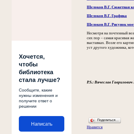
Щелоков В.Г. Сюжетная к
Щелоков В.Г. Графика
Щелоков В.Г. Рисунок мое
Несмотря на почтенный возр
сих пор – самая красивая ж
выставках. Возле его карт
уст другого художника, кот
Хочется,
чтобы
библиотека
стала лучше?
P.S.: Вячеслав Гаврилович
Сообщите, какие
нужны изменения и
получите ответ о
решении
Поделиться…
Написать
Нравится