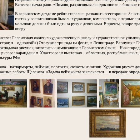
Вячеслав начал рано. «Помню, разрисовывал подоконники и боковые ст
В горьковском детдоме ребят старались развивать всесторонне. Заняти
гостях у воспитанников бывали художники, композиторы, оперные арт
мальчики должны были идти за руку с девочками. Впрочем, вскоре «р
оперу.
Вячеслав Гаврилович окончил художественную школу и художественное училище
трог, я – однолюб!») Отслужил три года на флоте, в Ленинграде. Вернулся в Г
преподавал рисунок, живопись и композицию в Горьковском (ныне – Нижегород
, рисовал карандашом. Участвовал в выставках – областных, республиканских,
льтуры РФ».
ва – натюрморты, пейзажи, портреты, сюжеты из жизни. Художник рисует доб
ажные работы Щелокова. «Задача пейзажиста заключается… в передаче опред