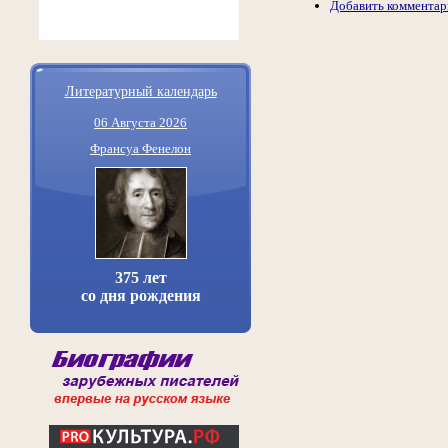
Добавить комментар
Литературный календарь
06 Августа 2026
Франсуа Фенелон
375 лет
со дня рождения