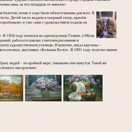
енки окна, за что попадало от мачехи».
я балетом, пение в хоре были обязательными для всех. В
исты. Детей часто водили в оперный театр, причём
аспробовали» и уже сами с удовольствием ходили на
. В 1954 году женился на однокурснице Галине. («Меня
орький, работал в школах учителем рисования и
ском) художественном училище. И конечно, писал картины –
 всесоюзных, выставках «Большая Волга». В 1991 году получил звание
рых людей – по крайней мере, таковыми они кажутся. Такой же
елённого настроения».