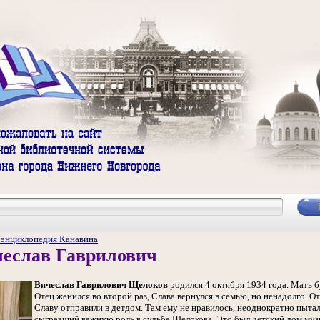
 энциклопедия Канавина
еслав Гаврилович
Вячеслав Гаврилович Щелоков
родился 4 октября 1934 года. Мать б
Отец женился во второй раз, Слава вернулся в семью, но ненадолго. Оте
Славу отправили в детдом. Там ему не нравилось, неоднократно пытал
сыгравший важную роль в судьбе Щелокова. Это был детский дом муз