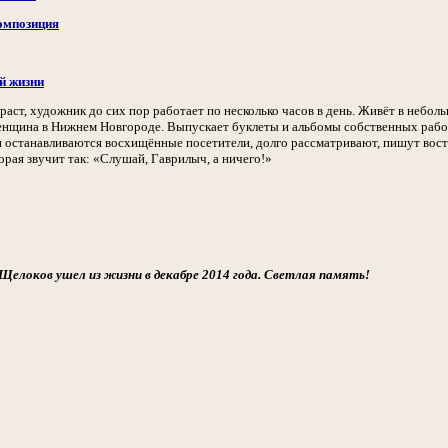
омпозиция
й жизни
аст, художник до сих пор работает по несколько часов в день. Живёт в небол
енщина в Нижнем Новгороде. Выпускает буклеты и альбомы собственных работ,
ин останавливаются восхищённые посетители, долго рассматривают, пишут вос
орая звучит так: «Слушай, Гаврилыч, а ничего!»
 Щелоков ушел из жизни в декабре 2014 года. Светлая память!