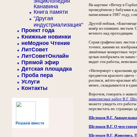
энциклопедия
На картине «Вечер в Горбат
Канавина
проведённом у бабушки в де
Книга памяти
написанная в 1987 году, со
"Другая
Другой пейзаж, «Благовещен
индустриализация"
ковёр из опавших листьев. 
Проект года
вечного над преходящим.
Книжные новинки
Серия графических листов 
неМодное Чтение
точнее, какими их изобража
ЛитСовет
лишённые конкретных черт:
ЛитСоветОнлайн
целью изобразить не каких
Прямой эфир
видит эти работы, невольн
Детская площадка
«Натюрморт с красными дра
Проба пера
предметов красного цвета –
росписи, жёлто-красные ябл
Услуги
менее, складываются в еди
Контакты
Впрочем, говорить о живоп
живописных работ В.Г. Ще
можете увидеть его работы
перелистать их страницы зд
Щелоков В.Г. Акварельна
Решаем вместе
Щелоков В.Г. О чем говор
Щелоков В.Г. Живопись. 