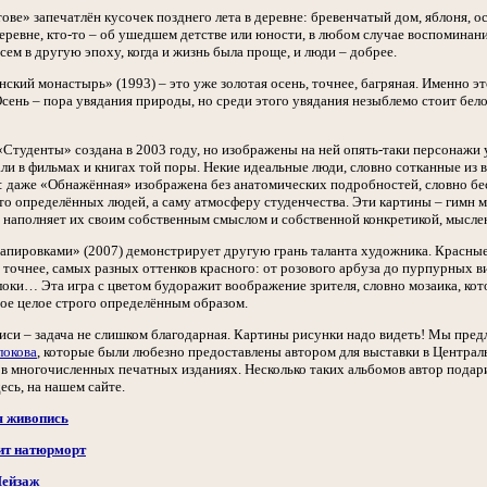
ове» запечатлён кусочек позднего лета в деревне: бревенчатый дом, яблоня, 
ревне, кто-то – об ушедшем детстве или юности, в любом случае воспоминания
всем в другую эпоху, когда и жизнь была проще, и люди – добрее.
ский монастырь» (1993) – это уже золотая осень, точнее, багряная. Именно это
Осень – пора увядания природы, но среди этого увядания незыблемо стоит бело
«Студенты» создана в 2003 году, но изображены на ней опять-таки персонажи 
ли в фильмах и книгах той поры. Некие идеальные люди, словно сотканные из в
 даже «Обнажённая» изображена без анатомических подробностей, словно бесп
-то определённых людей, а саму атмосферу студенчества. Эти картины – гимн
о наполняет их своим собственным смыслом и собственной конкретикой, мысле
пировками» (2007) демонстрирует другую грань таланта художника. Красные н
 точнее, самых разных оттенков красного: от розового арбуза до пурпурных в
оки… Эта игра с цветом будоражит воображение зрителя, словно мозаика, котор
ное целое строго определённым образом.
иси – задача не слишком благодарная. Картины рисунки надо видеть! Мы пре
локова
, которые были любезно предоставлены автором для выставки в Централ
 в многочисленных печатных изданиях. Несколько таких альбомов автор подар
есь, на нашем сайте.
я живопись
ит натюрморт
Пейзаж