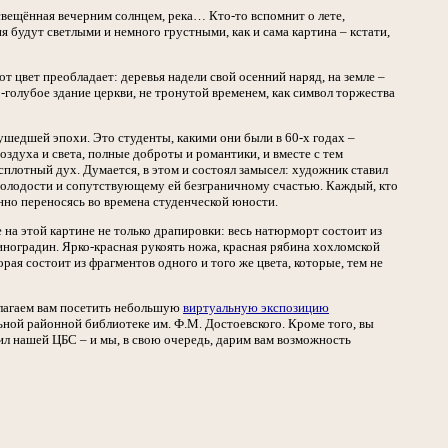
освещённая вечерним солнцем, река… Кто-то вспомнит о лете,
 будут светлыми и немного грустными, как и сама картина – кстати,
т цвет преобладает: деревья надели свой осенний наряд, на земле –
-голубое здание церкви, не тронутой временем, как символ торжества
ушедшей эпохи. Это студенты, какими они были в 60-х годах –
оздуха и света, полные доброты и романтики, и вместе с тем
лотный дух. Думается, в этом и состоял замысел: художник ставил
 молодости и сопутствующему ей безграничному счастью. Каждый, кто
нно переносясь во времена студенческой юности.
а этой картине не только драпировки: весь натюрморт состоит из
иноградин. Ярко-красная рукоять ножа, красная рябина хохломской
ая состоит из фрагментов одного и того же цвета, которые, тем не
длагаем вам посетить небольшую
виртуальную экспозицию
ьной районной библиотеке им. Ф.М. Достоевского. Кроме того, вы
ил нашей ЦБС – и мы, в свою очередь, дарим вам возможность