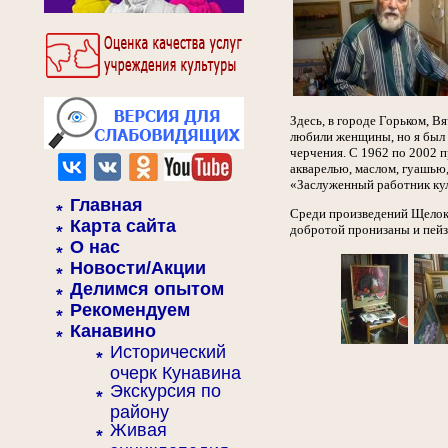
Здесь, в городе Горьком, 
любили женщины, но я был с
черчения. С 1962 по 2002 
акварелью, маслом, гуашью
«Заслуженный работник ку
Главная
Среди произведений Щелоко
Карта сайта
добротой пронизаны и пейз
О нас
Новости/Акции
Делимся опытом
Рекомендуем
Канавино
Исторический
очерк Кунавина
Экскурсия по
району
Живая