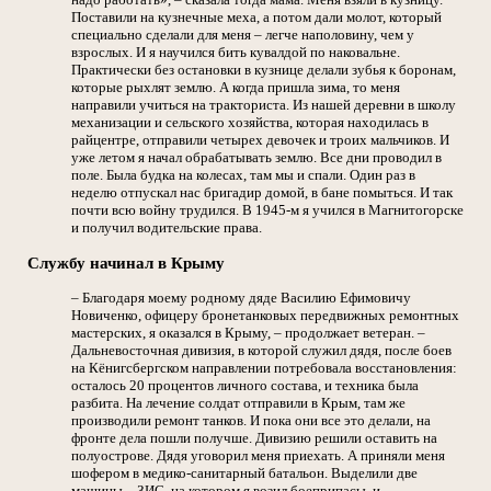
Поставили на кузнечные меха, а потом дали молот, который
специально сделали для меня – легче наполовину, чем у
взрослых. И я научился бить кувалдой по наковальне.
Практически без остановки в кузнице делали зубья к боронам,
которые рыхлят землю. А когда пришла зима, то меня
направили учиться на тракториста. Из нашей деревни в школу
механизации и сельского хозяйства, которая находилась в
райцентре, отправили четырех девочек и троих мальчиков. И
уже летом я начал обрабатывать землю. Все дни проводил в
поле. Была будка на колесах, там мы и спали. Один раз в
неделю отпускал нас бригадир домой, в бане помыться. И так
почти всю войну трудился. В 1945-м я учился в Магнитогорске
и получил водительские права.
Службу начинал в Крыму
– Благодаря моему родному дяде Василию Ефимовичу
Новиченко, офицеру бронетанковых передвижных ремонтных
мастерских, я оказался в Крыму, – продолжает ветеран. –
Дальневосточная дивизия, в которой служил дядя, после боев
на Кёнигсбергском направлении потребовала восстановления:
осталось 20 процентов личного состава, и техника была
разбита. На лечение солдат отправили в Крым, там же
производили ремонт танков. И пока они все это делали, на
фронте дела пошли получше. Дивизию решили оставить на
полуострове. Дядя уговорил меня приехать. А приняли меня
шофером в медико-санитарный батальон. Выделили две
машины – ЗИС, на котором я возил боеприпасы, и