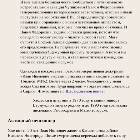
И мне выпала большая честь пообщаться с лётчиком-асом
истребительной авиации Чупиковым Павлом Федоровичем:
генерал-полковник интересовался вертолетами, которые начали
поступать на вооружение ВВС. Я продемонстрировал свои
навыки при обращении с новым летательным аппаратом,
поделился знаниями, которые получил во время обучения. И
Павел Федорович, видимо, остался доволен, потому что
обещал по моему звонку – билеты в любой театр. Мы с
супругой Софьей Александровной два раза воспользовались
его предложением. Не подумайте, что я напрямую звонил
командующему! Дежурный просьбу передавал. А потом мы
переехали в другую часть, я стал заместителем командира
части по авиационной службе.
Однажды в воскресенье позвонил оперативный дежурный:
«Иван Иванович, первый приказал за вами выслать самолет из
Тбилиси. МИ-2. Вылет через 2 часа». Чемоданчик у меня
всегда был наготове. Куда направят – тогда не знал. Оказалось,
в Сирию. Что-то знаете о
Шестидневной войне
?
Уволился я из армии в 1978 году в звании майора.
Вернулся на малую родину и до 1993 года возглавлял
инспекцию Рыбоохраны в Магнитогорске.
Активный пенсионер
Уже почти 20 лет Иван Иванович живет в Канавинском районе
Нижнего Новгорода. После смерти жены переехал поближе к сыну,