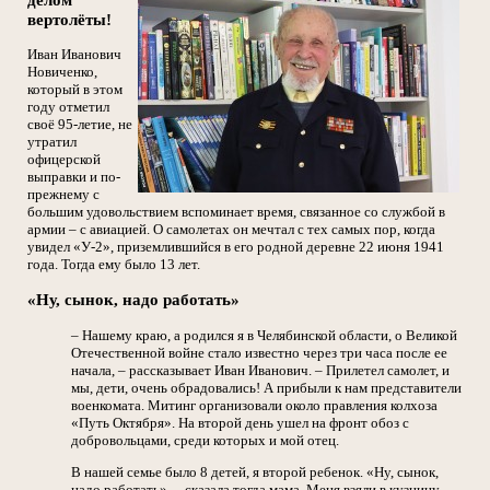
вертолёты!
Иван Иванович
Новиченко,
который в этом
году отметил
своё 95-летие, не
утратил
офицерской
выправки и по-
прежнему с
большим удовольствием вспоминает время, связанное со службой в
армии – с авиацией. О самолетах он мечтал с тех самых пор, когда
увидел «У-2», приземлившийся в его родной деревне 22 июня 1941
года. Тогда ему было 13 лет.
«Ну, сынок, надо работать»
– Нашему краю, а родился я в Челябинской области, о Великой
Отечественной войне стало известно через три часа после ее
начала, – рассказывает Иван Иванович. – Прилетел самолет, и
мы, дети, очень обрадовались! А прибыли к нам представители
военкомата. Митинг организовали около правления колхоза
«Путь Октября». На второй день ушел на фронт обоз с
добровольцами, среди которых и мой отец.
В нашей семье было 8 детей, я второй ребенок. «Ну, сынок,
надо работать», – сказала тогда мама. Меня взяли в кузницу.