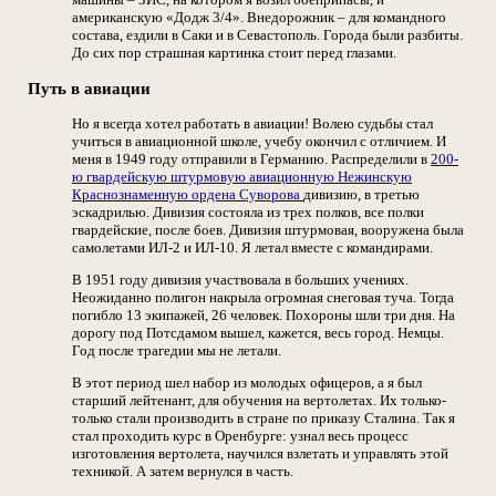
американскую «Додж 3/4». Внедорожник – для командного
состава, ездили в Саки и в Севастополь. Города были разбиты.
До сих пор страшная картинка стоит перед глазами.
Путь в авиации
Но я всегда хотел работать в авиации! Волею судьбы стал
учиться в авиационной школе, учебу окончил с отличием. И
меня в 1949 году отправили в Германию. Распределили в
200-
ю гвардейскую штурмовую авиационную Нежинскую
Краснознаменную ордена Суворова
дивизию, в третью
эскадрилью. Дивизия состояла из трех полков, все полки
гвардейские, после боев. Дивизия штурмовая, вооружена была
самолетами ИЛ-2 и ИЛ-10. Я летал вместе с командирами.
В 1951 году дивизия участвовала в больших учениях.
Неожиданно полигон накрыла огромная снеговая туча. Тогда
погибло 13 экипажей, 26 человек. Похороны шли три дня. На
дорогу под Потсдамом вышел, кажется, весь город. Немцы.
Год после трагедии мы не летали.
В этот период шел набор из молодых офицеров, а я был
старший лейтенант, для обучения на вертолетах. Их только-
только стали производить в стране по приказу Сталина. Так я
стал проходить курс в Оренбурге: узнал весь процесс
изготовления вертолета, научился взлетать и управлять этой
техникой. А затем вернулся в часть.