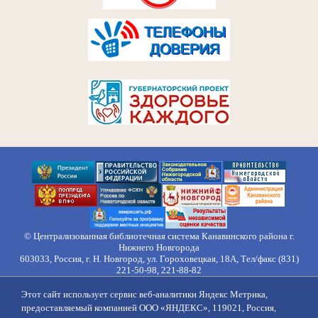
© Централизованная библиотечная система Канавинского района г.
Нижнего Новгорода
603033, Россия, г. Н. Новгород, ул. Гороховецкая, 18А, Тел/факс (831)
221-50-98, 221-88-82
Правила обработки персональных данных
Этот сайт использует сервис веб-аналитики Яндекс Метрика,
О нас
Контакты
Противодействие коррупции
Противодействие
предоставляемый компанией ООО «ЯНДЕКС», 119021, Россия,
идеологии терроризма
Напишите нам