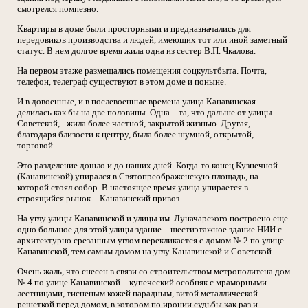
смотрелся помпезно.
Квартиры в доме были просторными и предназначались для
передовиков производства и людей, имеющих тот или иной заметный
статус. В нем долгое время жила одна из сестер В.П. Чкалова.
На первом этаже размещались помещения соцкультбыта. Почта,
телефон, телеграф существуют в этом доме и поныне.
И в довоенные, и в послевоенные времена улица Канавинская
делилась как бы на две половины. Одна – та, что дальше от улицы
Советской, - жила более частной, закрытой жизнью. Другая,
благодаря близости к центру, была более шумной, открытой,
торговой.
Это разделение дошло и до наших дней. Когда-то конец Кузнечной
(Канавинской) упирался в Святопреображенскую площадь, на
которой стоял собор. В настоящее время улица упирается в
строящийся рынок – Канавинский привоз.
На углу улицы Канавинской и улицы им. Луначарского построено еще
одно большое для этой улицы здание – шестиэтажное здание НИИ с
архитектурно срезанным углом перекликается с домом № 2 по улице
Канавинской, тем самым домом на углу Канавинской и Советской.
Очень жаль, что снесен в связи со строительством метрополитена дом
№ 4 по улице Канавинской – купеческий особняк с мраморными
лестницами, тисненым кожей парадным, витой металлической
решеткой перед домом, в котором по иронии судьбы как раз и