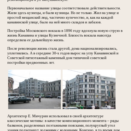
Первоначальное название улицы соответствовало действительности.
Жили здесь кузнецы, и были кузницы. Но не только. Жил на улице и
простой мещанский люд, частично купечество, и, как на каждой
канавинской улице, было на ней много складов и лабазов.
Постройка Московского вокзала в 1896 году вдохнула новую струю в
жизнь Канавина и улицы Кузнечной. Близость вокзала навсегда
определила ее дальнейшую жизнь.
После революции жизнь стала другой, дома национализировались,
уплотнялись. А в середине 30-х годов вырос на углу Канавинской и
Советской пятиэтажный каменный дом типичной советской
постройки предвоенных лет.
Архитектор Е. Мичурин использовал в своей архитектуре
классические мотивы: в качестве композиционного момента – ряды
балконов, разделенных поэтажными поясками, полукруглый угол
здания подчеркнут лоджиями с колоннами. Конечно, в то время дом