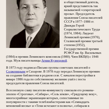
и общественный деятель,
яркий представитель так
называемой «секретарской
прозы». Председатель
правления Союза писателей
СССР в 1977–1986 гг.
Дважды Герой
Социалистического Труда
(1974, 1984). Лауреат
Ленинской премии (1976),
Сталинской премии третьей
степени (1952),
Государственной премии
РСФСР им. бр. Васильевых
(1984) и премии Ленинского комсомола (1980). Член ВКП(б) с 1946
года. Муж писательницы
Агнии Кузнецовой
.
В 1973 году подписал Письмо группы советских писателей о
Солженицыне
и Сахарове. В 1978 году передал Ленинскую премию
на создание библиотеки в родном селе. С началом перестройки в
январе 1986 года по собственному желанию ушёл с поста
председателя правления Союза писателей.
Всесоюзную славу писателю-коммунисту снискали его романы-
эпопеи «Строговы», «Сибирь», «Соль земли», «Грядущему веку»,
многосерийные экранизации которых, сопоставимые по
популярности с такими телеблокбастерами как «Семнадцать
мгновений весны» и «Тени исчезают в полночь», собирали в