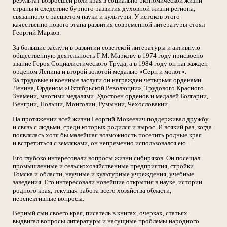
результат возросшей роли края в социально-экономической жизни
страны и следствие бурного развития духовной жизни региона,
связанного с расцветом науки и культуры. У истоков этого
качественно нового этапа развития современной литературы стоял
Георгий Марков.
За большие заслуги в развитии советской литературы и активную
общественную деятельность Г.М. Маркову в 1974 году присвоено
звание Героя Социалистического Труда, а в 1984 году он награжден
орденом Ленина и второй золотой медалью «Серп и молот».
За трудовые и военные заслуги он награжден четырьмя орденами
Ленина, Орденом «Октябрьской Революции», Трудового Красного
Знамени, многими медалями. Удостоен орденов и медалей Болгарии,
Венгрии, Польши, Монголии, Румынии, Чехословакии.
На протяжении всей жизни Георгий Мокеевич поддерживал дружбу
и связь с людьми, среди которых родился и вырос. И всякий раз, когда
появлялась хотя бы малейшая возможность посетить родные края
и встретиться с земляками, он непременно использовался ею.
Его глубоко интересовали вопросы жизни сибиряков. Он посещал
промышленные и сельскохозяйственные предприятия, стройки
Томска и области, научные и культурные учреждения, учебные
заведения. Его интересовали новейшие открытия в науке, истории
родного края, текущая работа всего хозяйства области,
перспективные вопросы.
Верный сын своего края, писатель в книгах, очерках, статьях
выдвигал вопросы литературы и насущные проблемы народного