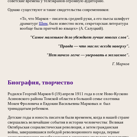
советские времена у телеэкранов огромную аудиторию.
Однако существуют и такие свидетельства современников:
«То, что Марков – писатель средней руки, а его пьесы шлифует
драматург
Шим
, было известно всем, секретарская литература
вообще была притчей во языцех» (А. Салуцкий).
"Самое маленькое дело убеждает лучше многих слов".
"Правда — что масло: всегда наверху".
"Нет ничего легче — уверовать в желаемое".
Г. Марков
Биография, творчество
Родился Георгий Марков 6 (19) апреля 1911 года в селе Ново-Кусково
Асиновского района Томской области в большой семье охотника
Мокея Фроловича и Евдокии Васильевны Марковых и был
тринадцатым ребенком.
Детские годы и юность писателя были временем, когда в нашей стране
свершались величайшие события в истории человечества: Великая
Октябрьская социалистическая революция, а затем гражданская
война, завершившаяся победой революционного народа, первые
социалистические преобразования в экономике молодого государства