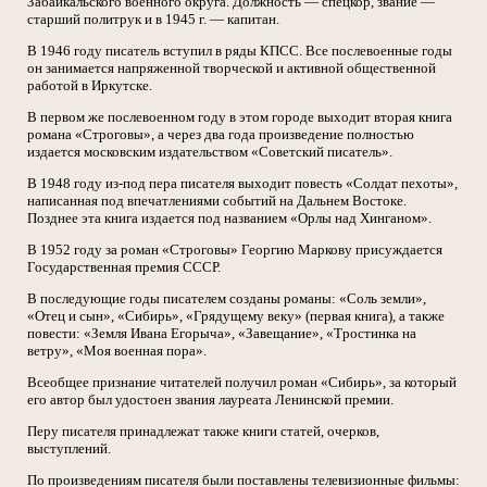
Забайкальского военного округа. Должность — спецкор, звание —
старший политрук и в 1945 г. — капитан.
В 1946 году писатель вступил в ряды КПСС. Все послевоенные годы
он занимается напряженной творческой и активной общественной
работой в Иркутске.
В первом же послевоенном году в этом городе выходит вторая книга
романа «Строговы», а через два года произведение полностью
издается московским издательством «Советский писатель».
В 1948 году из-под пера писателя выходит повесть «Солдат пехоты»,
написанная под впечатлениями событий на Дальнем Востоке.
Позднее эта книга издается под названием «Орлы над Хинганом».
В 1952 году за роман «Строговы» Георгию Маркову присуждается
Государственная премия СССР.
В последующие годы писателем созданы романы: «Соль земли»,
«Отец и сын», «Сибирь», «Грядущему веку» (первая книга), а также
повести: «Земля Ивана Егорыча», «Завещание», «Тростинка на
ветру», «Моя военная пора».
Всеобщее признание читателей получил роман «Сибирь», за который
его автор был удостоен звания лауреата Ленинской премии.
Перу писателя принадлежат также книги статей, очерков,
выступлений.
По произведениям писателя были поставлены телевизионные фильмы: