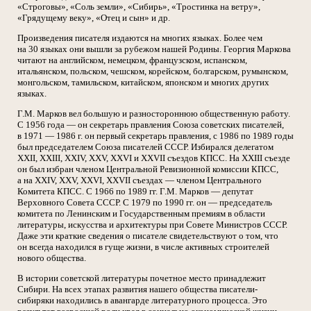
«Строговы», «Соль земли», «Сибирь», «Тростинка на ветру»,
«Грядущему веку», «Отец и сын» и др.
Произведения писателя издаются на многих языках. Более чем
на 30 языках они вышли за рубежом нашей Родины. Георгия Маркова
читают на английском, немецком, французском, испанском,
итальянском, польском, чешском, корейском, болгарском, румынском,
монгольском, тамильском, китайском, японском и многих других
языках.
Г.М. Марков вел большую и разностороннюю общественную работу.
С 1956 года — он секретарь правления Союза советских писателей,
в 1971 — 1986 г. он первый секретарь правления, с 1986 по 1989 годы
был председателем Союза писателей СССР. Избирался делегатом
XXII, XXIII, XXIV, XXV, XXVI и XXVII съездов КПСС. На XXIII съезде
он был избран членом Центральной Ревизионной комиссии КПСС,
а на XXIV, XXV, XXVI, XXVII съездах — членом Центрального
Комитета КПСС. С 1966 по 1989 гг. Г.М. Марков — депутат
Верховного Совета СССР. С 1979 по 1990 гг. он — председатель
комитета по Ленинским и Государственным премиям в области
литературы, искусства и архитектуры при Совете Министров СССР.
Даже эти краткие сведения о писателе свидетельствуют о том, что
он всегда находился в гуще жизни, в числе активных строителей
нового общества.
В истории советской литературы почетное место принадлежит
Сибири. На всех этапах развития нашего общества писатели-
сибиряки находились в авангарде литературного процесса. Это