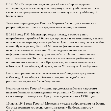
В 1932-1935 годах он редактирует в Новосибирске журнал
«Товарищ», а затем краевую молодежную газету «Большевистская
смена» и непродолжительное время — омскую газету «Молодой
большевик».
Тяжелым периодом для Георгия Маркова были годы сталинских
репрессий, от которых пострадали многие родственники.
В 1935 году Г.М. Марков проходил чистку, а вскоре у него
потребовали партийный билет для проверки и не возвратили, а затем
исключили из партии, сняли с работы. Арест мог последовать в любое
время. Чувствуя это, Георгий Мокеевич фактически перешел
на полулегальное положение. О преследовании его часто
информировали бывшие друзья по работе. Он постоянно меняет
место жительства. То он появлялся и проживал на рыболовных
и охотничьих станах отца в Причулымье, то вновь возвращался
в Томск, в Новосибирск, Иркутск, то на Мокеевку в Ново-Кускове.
Несколько раз он посылал заявления и необходимые документы
в Москву, Новосибирск. Выезжал сам, пытаясь добиться
рассмотрения, но все было безуспешно.
Несмотря на это Георгий упорно продолжал работать над своим
первым большим произведением — романом «Строговы», первую
книгу которого выпустило Иркутское издательство в 1939 году.
19 июля 1941 года Георгий Мокеевич уходит добровольцем на фронт.
Он стал военным корреспондентом газеты «На боевом посту»