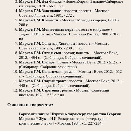
Марков Г.М.
Дед Фишка
. - Новосибирск : Западно-Сибирское
кн. изд-во, 1979. - 66 с. : ил.
Марков Г.М.
Завещание
: повести, рассказ. - Москва :
Советский писатель, 1981. - 272 с.
Марков Г.М.
К юности
. - Москва : Молодая гвардия, 1980. -
208 с.
Марков Г.М.
Моя военная пора
: повесть о минувшем /
худож. Ю.И. Батов. - Москва : Советская Россия, 1980. - 78 с. :
ил.
Марков Г.М.
Орлы над Хинганом : повесть. - Москва :
Советский писатель, 1985. - 238 с. : ил.
Марков Г.М.
Отец и сын
: роман; повесть. – Москва : Вече,
2012. - 464 с. - (Сибириада. Собрание сочинений).
Марков Г.М.
Сибирь
: роман. - Москва : Вече, 2012. - 512 с. -
(Сибириада. Собрание сочинений).
Марков Г.М.
Соль земли
: роман. - Москва : Вече, 2012. - 512
с. - (Сибириада. Собрание сочинений).
Марков Г.М.
Старый тракт
: повести. - Москва : Вече, 2012. -
448 с. - (Сибириада. Собрание сочинений).
Марков Г.М.
Строговы
: роман. - Москва : Советский
писатель, 1978. - 653 с. : ил.
О жизни и творчестве:
Горизонты жизни. Штрихи к характеру творчества Георгия
Маркова
// Жуков И.И. Рождение героя [литературно-
критические очерки]. - Москва, 1984. - С. 227-234.