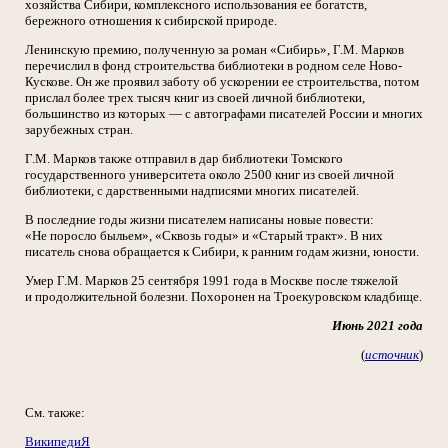
хозяйства Сибири, комплексного использования ее богатств,
бережного отношения к сибирской природе.
Ленинскую премию, полученную за роман «Сибирь», Г.М. Марков
перечислил в фонд строительства библиотеки в родном селе Ново-
Кускове. Он же проявил заботу об ускорении ее строительства, потом
прислал более трех тысяч книг из своей личной библиотеки,
большинство из которых — с автографами писателей России и многих
зарубежных стран.
Г.М. Марков также отправил в дар библиотеки Томского
государственного университета около 2500 книг из своей личной
библиотеки, с дарственными надписями многих писателей.
В последние годы жизни писателем написаны новые повести:
«Не поросло быльем», «Сквозь годы» и «Старый тракт». В них
писатель снова обращается к Сибири, к ранним годам жизни, юности.
Умер Г.М. Марков 25 сентября 1991 года в Москве после тяжелой
и продолжительной болезни. Похоронен на Троекуровском кладбище.
Июнь 2021 года
(
источник
)
См. также:
ВикипедиЯ