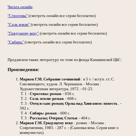
Читать онлайн
"Строговы"
(смотреть онлайн все серии бесплатно)
"Соль земли"
(смотреть онлайн все серии бесплатно)
"Грядущему веку"
(смотреть онлайн все серии бесплатно)
"Сибирь"
(смотреть онлайн все серии бесплатно)
Предлагаем также литературу по теме из фонда Канавинской ЦБС:
Произведения:
Марков Г.М.
Собрание сочинений
: в 5 т. / вступ. ст. С.
Смоляницкого; худож. Л. Чернышов. - Москва :
Художественная литература, 1972. - 01-25.
Т. 1 :
Строговы: роман
. - 656 с.
Т. 2 :
Соль земли: роман
. - 608 с.
Т. 3 :
Отец и сын: роман; Орлы над Хинганом: повесть
. -
592 с.
Т. 4 :
Сибирь: роман
. - 600 с.
Т. 5 :
Рассказы; Очерки; Статьи
. - 464 с.
Марков Г.М.
Грядущему веку
: роман. - Москва :
Современник, 1985. - 287 с. - (Сыновья века. Серия книг о
коммунистах).