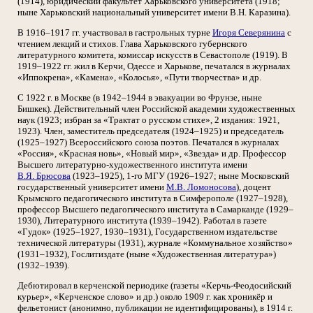
(1914), юридический факультет Харьковского университета (1918;
ныне Харьковский национальный университет имени В.Н. Каразина).
В 1916–1917 гг. участвовал в гастрольных турне
Игоря Северянина
с
чтением лекций и стихов. Глава Харьковского губернского
литературного комитета, комиссар искусств в Севастополе (1919). В
1919–1922 гг. жил в Керчи, Одессе и Харькове, печатался в журналах
«Иппокрена», «Камена», «Колосья», «Пути творчества» и др.
С 1922 г. в Москве (в 1942–1944 в эвакуации во Фрунзе, ныне
Бишкек). Действительный член Российской академии художественных
наук (1923; избран за «Трактат о русском стихе», 2 издания: 1921,
1923). Член, заместитель председателя (1924–1925) и председатель
(1925–1927) Всероссийского союза поэтов. Печатался в журналах
«Россия», «Красная новь», «Новый мир», «Звезда» и др. Профессор
Высшего литературно-художественного института имени
В.Я. Брюсова
(1923–1925), 1-го МГУ (1926–1927; ныне Московский
государственный университет имени
М.В. Ломоносова
), доцент
Крымского педагогического института в Симферополе (1927–1928),
профессор Высшего педагогического института в Самарканде (1929–
1930), Литературного института (1939–1942). Работал в газете
«Гудок» (1925–1927, 1930–1931), Государственном издательстве
технической литературы (1931), журнале «Коммунальное хозяйство»
(1931–1932), Гослитиздате (ныне «Художественная литература»)
(1932–1939).
Дебютировал в керченской периодике (газеты «Керчь-Феодосийский
курьер», «Керченское слово» и др.) около 1909 г. как хроникёр и
фельетонист (анонимно, публикации не идентифицированы), в 1914 г.