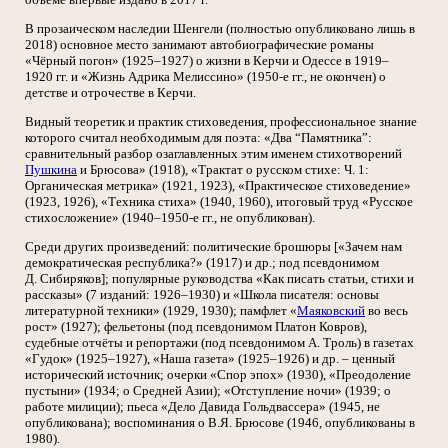
В прозаическом наследии Шенгели (полностью опубликовано лишь в
2018) основное место занимают автобиографические романы
«Чёрный погон» (1925–1927) о жизни в Керчи и Одессе в 1919–
1920 гг. и «Жизнь Адрика Мелиссино» (1950-е гг., не окончен) о
детстве и отрочестве в Керчи.
Видный теоретик и практик стиховедения, профессиональное знание
которого считал необходимым для поэта: «Два “Памятника”:
сравнительный разбор озаглавленных этим именем стихотворений
Пушкина
и Брюсова» (1918), «Трактат о русском стихе: Ч. 1:
Органическая метрика» (1921, 1923), «Практическое стиховедение»
(1923, 1926), «Техника стиха» (1940, 1960), итоговый труд «Русское
стихосложение» (1940–1950-е гг., не опубликован).
Среди других произведений: политические брошюры [«Зачем нам
демократическая республика?» (1917) и др.; под псевдонимом
Д. Сибиряков]; популярные руководства «Как писать статьи, стихи и
рассказы» (7 изданий: 1926–1930) и «Школа писателя: основы
литературной техники» (1929, 1930); памфлет «
Маяковский
во весь
рост» (1927); фельетоны (под псевдонимом Платон Ковров),
судебные отчёты и репортажи (под псевдонимом А. Троль) в газетах
«Гудок» (1925–1927), «Наша газета» (1925–1926) и др. – ценный
исторический источник; очерки «Спор эпох» (1930), «Преодоление
пустыни» (1934; о Средней Азии); «Отступление ночи» (1939; о
работе милиции); пьеса «Дело Давида Гольдвассера» (1945, не
опубликована); воспоминания о В.Я. Брюсове (1946, опубликованы в
1980).