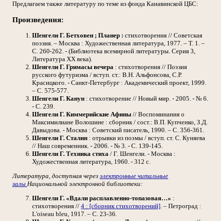
Предлагаем также литературу по теме из фонда Канавинской ЦБС:
Произведения:
Шенгели Г. Бетховен ; Планер :
стихотворения // Советская
поэзия. – Москва : Художественная литература, 1977. – Т. 1. –
С. 260-262. - (Библиотека всемирной литературы. Серия 3,
Литература XX века).
Шенгели Г. Гримасы вечера
: стихотворения // Поэзия
русского футуризма / вступ. ст.: В.Н. Альфонсова, С.Р.
Красицкого. - Санкт-Петербург : Академический проект, 1999.
– С. 575-577.
Шенгели Г. Канун
: стихотворение // Новый мир. - 2005. - № 6.
- С. 239.
Шенгели Г. Киммерийские Афины
// Воспоминания о
Максимилиане Волошине : сборник / сост.: В.П. Купченко, З.Д.
Давыдова. - Москва : Советский писатель, 1990. – С. 356-361.
Шенгели Г. Сталин
: отрывки из поэмы / вступ. ст. С. Куняева
// Наш современник. - 2006. - № 3. - С. 139-145.
Шенгели Г. Техника стиха
/ Г. Шенгели. - Москва :
Художественная литература, 1960. - 312 с.
Литература, доступная через
электронные читальные
залы
Национальной электронной библиотеки:
Шенгели Г. «Вдали расплавленно-топазовая…»
:
стихотворения //
4 : [сборник стихотворений]
. – Петроград :
L'oiseau bleu, 1917. – С. 23-36.