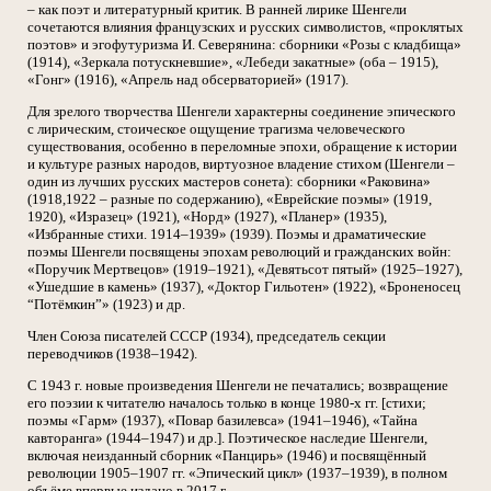
– как поэт и литературный критик. В ранней лирике Шенгели
сочетаются влияния французских и русских символистов, «проклятых
поэтов» и эгофутуризма И. Северянина: сборники «Розы с кладбища»
(1914), «Зеркала потускневшие», «Лебеди закатные» (оба – 1915),
«Гонг» (1916), «Апрель над обсерваторией» (1917).
Для зрелого творчества Шенгели характерны соединение эпического
с лирическим, стоическое ощущение трагизма человеческого
существования, особенно в переломные эпохи, обращение к истории
и культуре разных народов, виртуозное владение стихом (Шенгели –
один из лучших русских мастеров сонета): сборники «Раковина»
(1918,1922 – разные по содержанию), «Еврейские поэмы» (1919,
1920), «Изразец» (1921), «Норд» (1927), «Планер» (1935),
«Избранные стихи. 1914–1939» (1939). Поэмы и драматические
поэмы Шенгели посвящены эпохам революций и гражданских войн:
«Поручик Мертвецов» (1919–1921), «Девятьсот пятый» (1925–1927),
«Ушедшие в камень» (1937), «Доктор Гильотен» (1922), «Броненосец
“Потёмкин”» (1923) и др.
Член Союза писателей СССР (1934), председатель секции
переводчиков (1938–1942).
С 1943 г. новые произведения Шенгели не печатались; возвращение
его поэзии к читателю началось только в конце 1980-х гг. [стихи;
поэмы «Гарм» (1937), «Повар базилевса» (1941–1946), «Тайна
кавторанга» (1944–1947) и др.]. Поэтическое наследие Шенгели,
включая неизданный сборник «Панцирь» (1946) и посвящённый
революции 1905–1907 гг. «Эпический цикл» (1937–1939), в полном
объёме впервые издано в 2017 г.