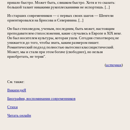
пришло быстро. Может быть, слишком быстро. Хотя и то сказать:
большой талант никакими рукоплесканиями не испортишь. [...]
Из старших современников — с первых своих шагов — Шенгели
ориентировался на Брюсова и Северянина. [...]
Он был стиховедом, ученым, последним, быть может, настоящим
преподавателем стихосложения, какие случались в Европе в XIX веке.
Он был носителем культуры, которая ушла. Сегодня стихотворец не
унижается до того, чтобы знать, каким размером пишет.
Романтический подход полностью вытеснил классицистический.
Может, мы и стали при этом богаче (свободнее), но нельзя
приобретать, не теряя".
(
источник
)
См. также:
ВикипедиЯ
Биография, воспоминания современников
Стихи
Читать онлайн