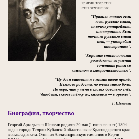
критик, теоретик
стихосложения.
"Правило такое: если
есть русское слово,
незачем употреблять
иностранное. Если
точного русского слова
нет, — употребим
иностранное".
"Хорошие стихи и поэзия
рождаются из умения
сочетать ритм со
смыслом и эмоциональностью".
"Ну да; я виноват: я в жизнь твою принёс
Немного радости, но очень много боли.
Но верь, что у меня в глазах довольно слёз,
Чтоб ты, сквозь плёнку их, казалась — в ореоле".
Г. Шенгели
Биография, творчество
Георгий Аркадьевич Шенгели родился 20 мая (1 июня по н.ст.) 1894
года в городе Темрюк Кубанской области, ныне Краснодарского края
в семье адвоката. Окончил Александровскую гимназию в Керчи