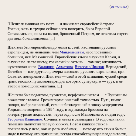
(
источник
)
"Шенгели начинал как поэт — и начинал в европейской стране.
Россия, хоть и трудно сейчас в это поверить, была Европой.
Оставалась ею, пока на вызов, брошенный Петром, не ответила спустя
два века большевизмом. [...]
Шенгели был европейцем до мозга костей: настоящим русским
европейцем, не меньшим, чем
Мандельштам
, несопоставимо
большим, чем Маяковский. Европейские языки выучил в Керчи, и
выучил по-настоящему, греческий и латынь — там же; античность
чувствовал живо.
Волошин
,
Ахматова
,
Вячеслав Иванов
, Вернадский,
Потебня — вот другие примеры высокого русского европеизма, при
Советах померкшего. Шенгели — свой в этой компании, чужой среди
грамотеющих пушкиноведов, для которых суперкарго — груз, а не
второй помощник капитана. [...]
Шенгели был педантом, пуристом, перфекционистом — с Пушкиным
в качестве эталона. Грезил гармонической точностью. Путь, иначе
говоря, выбрал опасный, если не безнадежный в эпоху модернизма.
Родился не вовремя: в 1894 году, в год выхода Брюсова на
литературные подмостки; через год после Маяковского, в один год с
Георгием Ивановым
. Сочинять начал в семнадцать. В год окончания
гимназии выпустил первую книжку. Потом книжки стихов
посыпались у него, как из рога изобилия, — потому что стихи были в
моде и потому что признание, всегда способствующее плодовитости,