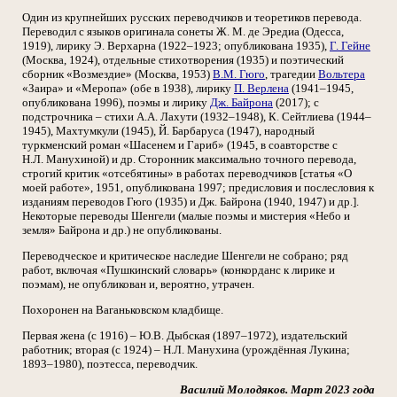
Один из крупнейших русских переводчиков и теоретиков перевода.
Переводил с языков оригинала сонеты Ж. М. де Эредиа (Одесса,
1919), лирику Э. Верхарна (1922–1923; опубликована 1935),
Г. Гейне
(Москва, 1924), отдельные стихотворения (1935) и поэтический
сборник «Возмездие» (Москва, 1953)
В.М. Гюго
, трагедии
Вольтера
«Заира» и «Меропа» (обе в 1938), лирику
П. Верлена
(1941–1945,
опубликована 1996), поэмы и лирику
Дж. Байрона
(2017); с
подстрочника – стихи А.А. Лахути (1932–1948), К. Сейтлиева (1944–
1945), Махтумкули (1945), Й. Барбаруса (1947), народный
туркменский роман «Шасенем и Гариб» (1945, в соавторстве с
Н.Л. Манухиной) и др. Сторонник максимально точного перевода,
строгий критик «отсебятины» в работах переводчиков [статья «О
моей работе», 1951, опубликована 1997; предисловия и послесловия к
изданиям переводов Гюго (1935) и Дж. Байрона (1940, 1947) и др.].
Некоторые переводы Шенгели (малые поэмы и мистерия «Небо и
земля» Байрона и др.) не опубликованы.
Переводческое и критическое наследие Шенгели не собрано; ряд
работ, включая «Пушкинский словарь» (конкорданс к лирике и
поэмам), не опубликован и, вероятно, утрачен.
Похоронен на Ваганьковском кладбище.
Первая жена (с 1916) – Ю.В. Дыбская (1897–1972), издательский
работник; вторая (с 1924) – Н.Л. Манухина (урождённая Лукина;
1893–1980), поэтесса, переводчик.
Василий Молодяков. Март 2023 года