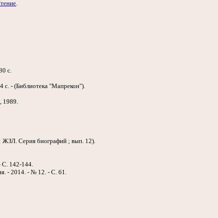
тение
.
80 с.
4 с. - (Библиотека "Мапрекон").
, 1989.
 : ЖЗЛ. Серия биографий ; вып. 12).
- С. 142-144.
 - 2014. - № 12. - С. 61.