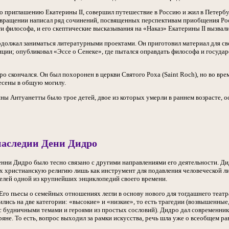
по приглашению Екатерины II, совершил путешествие в Россию и жил в Петер
озвращении написал ряд сочинений, посвященных перспективам приобщения Рос
и философа, и его скептические высказывания на «Наказ» Екатерины II вызвал
должал заниматься литературными проектами. Он приготовил материал для сво
ции; опубликовал «Эссе о Сенеке», где пытался оправдать философа и госуда
о скончался. Он был похоронен в церкви Святого Роха (Saint Roch), но во вр
несены в общую могилу.
ны Антуанетты было трое детей, двое из которых умерли в раннем возрасте, 
наследии Дени Дидро
нни Дидро было тесно связано с другими направлениями его деятельности. Д
х христианскую религию лишь как инструмент для подавления человеческой лич
телей одной из крупнейших энциклопедий своего времени.
Его пьесы о семейных отношениях легли в основу нового для тогдашнего театра
ились на две категории: «высокие» и «низкие», то есть трагедии (возвышенны
с будничными темами и героями из простых сословий). Дидро дал современник
не. То есть, вопрос выходил за рамки искусства, речь шла уже о всеобщем ра