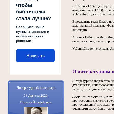
чтобы
С 1773 по 1774 год Дидро, 
академии наук (1773). По в
библиотека
в Петербург уже после смерт
стала лучше?
В последние годы Дидро про
колониальной политики Фран
Сообщите, какие
лицемерие.
нужны изменения и
получите ответ о
31 июля 1784 года Дени Дидр
решении
были разорены, а тела пере
У Дени Дидро и его жены Ан
Написать
О литературном 
Литературное творчество Де
духовенства, использовавши
Литературный календарь
работу, став одним из созда
08 Августа 2026
Дидро начал с драматургии. 
произведения для театра дел
Шмуэль Йосеф Агнон
происхождения) и комедии (
смешными могут быть и дворя