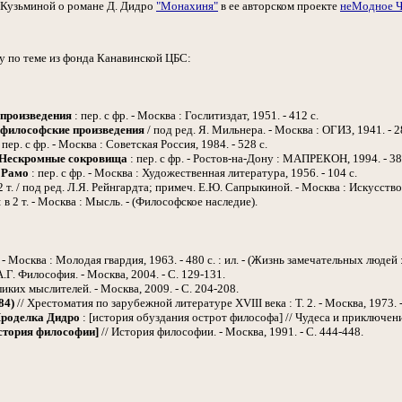
 Кузьминой о романе Д. Дидро
"Монахиня"
в ее авторском проекте
неМодное Ч
у по теме из фонда Канавинской ЦБС:
произведения
: пер. с фр. - Москва : Гослитиздат, 1951. - 412 с.
философские произведения
/ под ред. Я. Мильнера. - Москва : ОГИЗ, 1941. - 2
: пер. с фр. - Москва : Советская Россия, 1984. - 528 с.
 Нескромные сокровища
: пер. с фр. - Ростов-на-Дону : МАПРЕКОН, 1994. - 38
 Рамо
: пер. с фр. - Москва : Художественная литература, 1956. - 104 с.
 2 т. / под ред. Л.Я. Рейнгардта; примеч. Е.Ю. Сапрыкиной. - Москва : Искусство
: в 2 т. - Москва : Мысль. - (Философское наследие).
. - Москва : Молодая гвардия, 1963. - 480 с. : ил. - (Жизнь замечательных людей
Г. Философия. - Москва, 2004. - С. 129-131.
ликих мыслителей. - Москва, 2009. - С. 204-208.
84)
// Хрестоматия по зарубежной литературе XVIII века : Т. 2. - Москва, 1973. 
роделка Дидро
: [история обуздания острот философа] // Чудеса и приключения.
стория философии]
// История философии. - Москва, 1991. - С. 444-448.