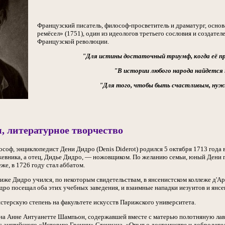
Французский писатель, философ-просветитель и драматург, основ
ремёсел» (1751), один из идеологов третьего сословия и создате
Французской революции.
"Для истины достаточный триумф, когда её при
"В истории любого народа найдется 
"Для того, чтобы быть счастливым, нужн
, литературное творчество
ософ, энциклопедист Дени Дидро (Denis Diderot) родился 5 октября 1713 года
евника, а отец, Дидье Дидро, — ножовщиком. По желанию семьи, юный Дени го
же, в 1726 году стал аббатом.
риже Дидро учился, по некоторым свидетельствам, в янсенистском коллеже д'А
ро посещал оба этих учебных заведения, и взаимные нападки иезуитов и янсен
истерскую степень на факультете искусств Парижского университета.
на Анне Антуанетте Шампьон, содержавшей вместе с матерью полотняную лав
 с английского «Историю Греции» Стениана, «Опыт о достоинстве и доброде