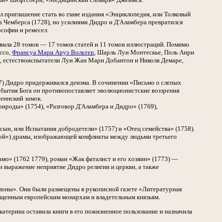
приглашение стать во главе издания «Энциклопедия, или Толковый
а Чемберса (1728), но усилиями Дидро и Д'Аламбера превратился
софии и ремесел.
авила 28 томов — 17 томов статей и 11 томов иллюстраций. Помимо
ссо,
Франсуа Мари Аруэ Вольтер
, Шарль Луи Монтескье, Поль Анри
ь, естествоиспытатели Луи Жан Мари Добантон и Николя Демаре,
47) Дидро придерживался деизма. В сочинении «Письмо о слепых
у бытия Бога он противопоставляет эволюционистские воззрения
еннский замок.
ироды» (1754), «Разговор Д'Аламбера и Дидро» (1769),
ын, или Испытания добродетели» (1757) и «Отец семейства» (1758).
кой») драмы, изображающей конфликты между людьми третьего
о» (1762 1779), роман «Жак фаталист и его хозяин» (1773) —
и выражение неприятие Дидро религии и церкви, а также
лоны». Они были размещены в рукописной газете «Литературная
ещенным европейским монархам и владетельным князьям.
катерина оставила книги в его пожизненное пользование и назначила