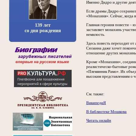
Именно Дидро и другие деят
Если драмы Дидро сохранили
«Монахиня». Сейчас, когда в
139 лет
Главная героиня повести – 
заставляет монахинь участв
со дня рождения
немилость.
Здесь повесть переходит от
Сюзанна даже хочет покончит
отношение других монахинь 
Кроме «Монахини», соединив
реалистическо-бытовые ром
«Племянник Рамо». Их объед
высоким представлениям о ч
См. также:
ВикипедиЯ
В библиотеке Мошкова
Читать онлайн