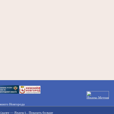
ижнего Новгорода
21-50-98, 221-88-82
(далее — Яндекс)...
Показать больше