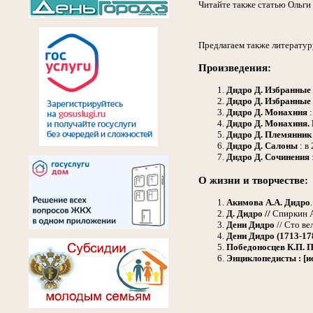
Читайте также статью Ольги
Предлагаем также литератур
Произведения:
Дидро Д.
Избранные 
Дидро Д.
Избранные 
Дидро Д.
Монахиня
Дидро Д.
Монахиня.
Дидро Д.
Племянник
Дидро Д.
Салоны
: в
Дидро Д.
Сочинения
О жизни и творчестве:
Акимова А.А.
Дидро
Д. Дидро //
Спиркин А.
Дени Дидро
// Сто ве
Дени Дидро (1713-17
Победоносцев К.П.
П
Энциклопедисты : [и