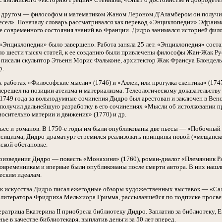
м другом — философом и математиком Жаном Лероном Д'Аламбером он получил 
емесел». Поначалу словарь рассматривался как перевод «Энциклопедии» Эфраим
 современного состояния знаний во Франции. Дидро занимался историей фило
 «Энциклопедии» было завершено. Работа заняла 25 лет. «Энциклопедия» сост
ло шести тысяч статей, к ее созданию были привлечены философы Жан-Жак Ру
м писали скульптор Этьенн Морис Фальконе, архитектор Жак Франсуа Блондел
р.
 работах «Философские мысли» (1746) и «Аллеи, или прогулка скептика» (17
 перешел на позиции атеизма и материализма. Телеологическому доказательств
 1749 года за вольнодумные сочинения Дидро был арестован и заключен в Венс
получил дальнейшую разработку в его сочинениях «Мысли об истолковании пр
сительно материи и движения» (1770) и др.
ьес и романов. В 1750-е годы им были опубликованы две пьесы — «Побочный с
ссицизма, Дидро-драматург стремился реализовать принципы новой («мещанс
ской обстановке.
изведения Дидро — повесть «Монахиня» (1760), роман-диалог «Племянник Рам
современникам и впервые были опубликованы после смерти автора. В них нашл
еским идеалам.
ик искусства Дидро писал ежегодные обзоры художественных выставок — «Са
а литератора Фридриха Мельхиора Гримма, рассылавшейся по подписке просв
ратрица Екатерина II приобрела библиотеку Дидро. Заплатив за библиотеку, Е
е в качестве библиотекаря, выплатив деньги за 50 лет вперед.