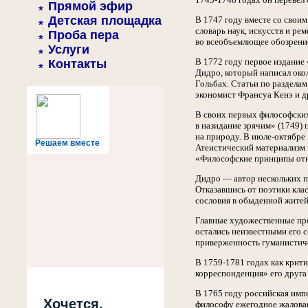
Прямой эфир
Детская площадка
В 1747 году вместе со свои
словарь наук, искусств и р
Проба пера
во всеобъемлющее обозрение
Услуги
В 1772 году первое издание
Контакты
Дидро, который написал око
Гольбах. Статьи по раздела
экономист Франсуа Кенэ и д
В своих первых философских
в назидание зрячим» (1749)
на природу. В июле-октябре
Решаем вместе
Атеистический материализм 
«Философские принципы отно
Дидро — автор нескольких п
Отказавшись от поэтики кла
сословия в обыденной житей
Главные художественные про
остались неизвестными его 
приверженность гуманистич
В 1759-1781 годах как крит
корреспонденция» его друг
В 1765 году российская импе
Хочется,
философу ежегодное жаловань