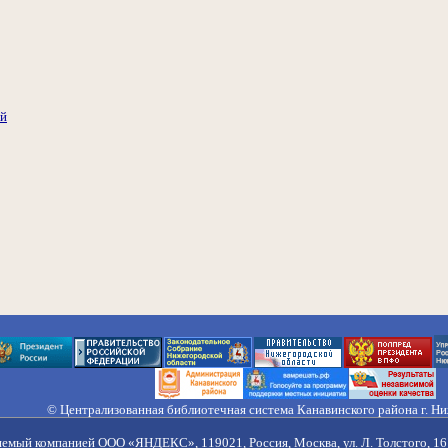
ий
© Централизованная библиотечная система Канавинского района г. Н
603033, Россия, г. Н. Новгород, ул. Гороховецкая, 18А, Тел/факс (831) 2
Правила обработки персональных данных
яемый компанией ООО «ЯНДЕКС», 119021, Россия, Москва, ул. Л. Толстого, 16 