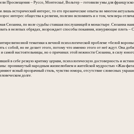
ели Просвещения – Руссо, Монтескьё, Вольтер – готовили умы для французск
 лишь исторический интерес, то его прозаические опыты во многом актуальны
озрос интерес общества к религии, полезно вспомнить и о том, чем вера отлича
юная Сюзанна, по воле судьбы ставшая послушницей в монастыре. Сюзанна наи
овать в нелепых обрядах, возрождает способы покаяния, изнуряющие плоть – 
 антирелигиозной тематики к вечной психологической проблеме «белой вороны»
ь с собой, но не делает этого, потому что именно этого от неё ждут. Она доб
и самой настоятельницы, но о причинах этой нежности Сюзанна, в силу юного
шей в себе резкую критику церкви, психологическую достоверность и истинн
аны: проникнутый народным жизнелюбием и житейской мудростью «Жак-фатали
иняют ясный прозрачный стиль, чувство юмора, отсутствие словесных украше
еловеческом долге.