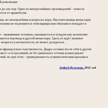
ой революции.
 до сих пор. Одно из интереснейших произведений – повесть
ется от мракобесия.
вна, но непоколебима в вопросах веры. Настоятельница монастыря
Сюзанна не подчиняется этим варварским обычаям и попадает в
 - выживанию человека, оказавшегося в чуждом ему коллективе.
ивается перевода в другой монастырь. Здесь её ждёт ласковое
 возраста и неопытности, не может догадаться…
о французскую чувственность, Дидро оставил после себя и другие
ст» и остроумный, не без циничного оттенка роман-диалог
ний, но при этом – приверженность гуманистическим идеалам и
Андрей Кузечкин.
2011 год