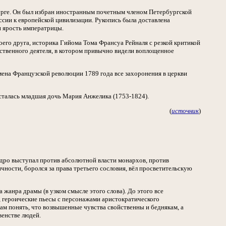
бурге. Он был избран иностранным почетным членом Петербургской
сии к европейской цивилизации. Рукопись была доставлена
и ярость императрицы.
его друга, историка Гийома Тома Франсуа Рейналя с резкой критикой
рственного деятеля, в котором привычно видели воплощенное
емена Французской революции 1789 года все захоронения в церкви
осталась младшая дочь Мария Анжелика (1753-1824).
(
источник
)
идро выступал против абсолютной власти монархов, против
ности, боролся за права третьего сословия, вёл просветительскую
 жанра драмы (в узком смысле этого слова). До этого все
е, героические пьесы с персонажами аристократического
ам понять, что возвышенные чувства свойственны и беднякам, а
венстве людей.