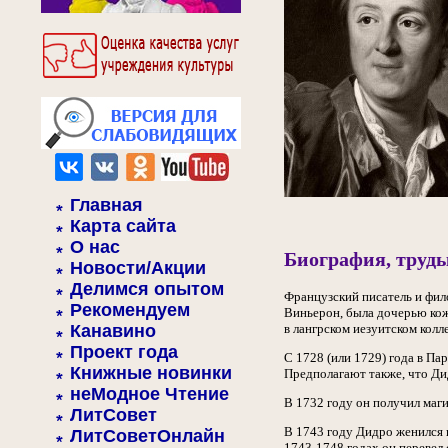
Главная
Карта сайта
О нас
Биография, труды
Новости/Акции
Делимся опытом
Французский писатель и фил
Рекомендуем
Виньерон, была дочерью кож
Канавино
в лангрском иезуитском колле
Проект года
С 1728 (или 1729) года в Па
Книжные новинки
Предполагают также, что Дид
неМодное Чтение
В 1732 году он получил маг
ЛитСовет
В 1743 году Дидро женился 
ЛитСоветОнлайн
1743-1748 годах он перевел