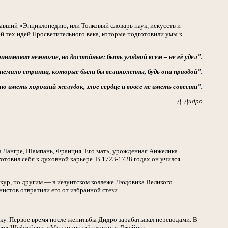
авший «Энциклопедию, или Толковый словарь наук, искусств и
лей тех идей Просветительного века, которые подготовили умы к
нимают немногие, но достойные: быть угодной всем – не её удел".
немало страниц, которые были бы великолепны, будь они правдой".
о иметь хороший желудок, злое сердце и вовсе не иметь совести".
Д. Дидро
 в Лангре, Шампань, Франция. Его мать, урожденная Анжелика
товил себя к духовной карьере. В 1723-1728 годах он учился
ркур, по другим — в иезуитском коллеже Людовика Великого.
истов отвратили его от избранной стези.
ку. Первое время после женитьбы Дидро зарабатывал переводами. В
тели» Шефтсбери, «Медицинский словарь» Джеймса.