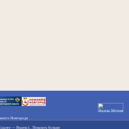
ижнего Новгорода
21-50-98, 221-88-82
(далее — Яндекс)...
Показать больше