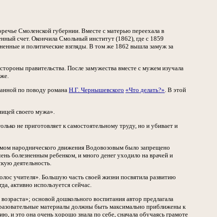
Поречье Смоленской губернии. Вместе с матерью переехала в
енный счет. Окончила Смольный институт (1862), где с 1859
ненные и политические взгляды. В том же 1862 вышла замуж за
 стороны правительства. После замужества вместе с мужем изучала
же.
санной по поводу романа
Н.Г. Чернышевского
«Что делать?»
. В этой
ницей своего мужа».
олько не приготовляет к самостоятельному труду, но и убивает и
громом народнического движения Водовозовым было запрещено
ень болезненным ребенком, и много денег уходило на врачей и
скую деятельность.
Голос учителя». Большую часть своей жизни посвятила развитию
да, активно используется сейчас.
о возраста»; основой дошкольного воспитания автор предлагала
 образовательные материалы должны быть максимально приближены к
ю, и это она очень хорошо знала по себе, сначала обучаясь грамоте