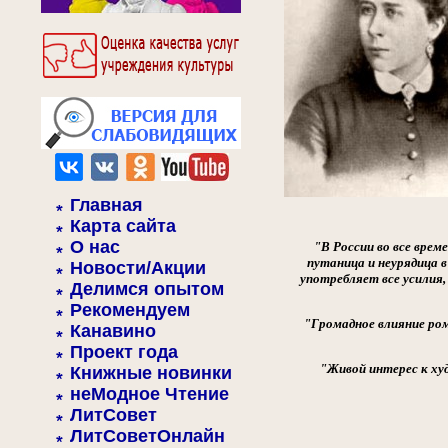
Главная
Карта сайта
О нас
"В России во все врем
путаница и неурядица в
Новости/Акции
употребляет все усилия,
Делимся опытом
Рекомендуем
"Громадное влияние ро
Канавино
Проект года
"Живой интерес к ху
Книжные новинки
неМодное Чтение
ЛитСовет
ЛитСоветОнлайн