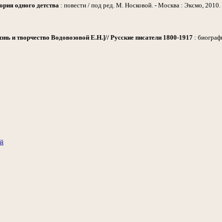
ория одного детства
: повести / под ред. М. Носковой. - Москва : Эксмо, 2010. 
знь и творчество Водовозовой Е.Н.]// Русские писатели 1800-1917
: биографи
ий