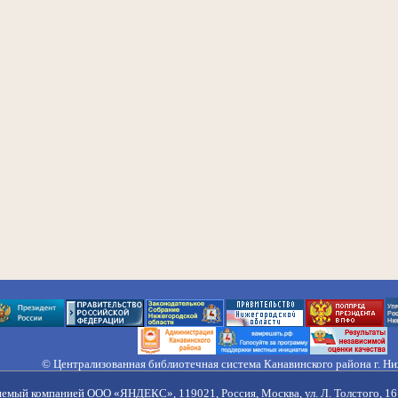
© Централизованная библиотечная система Канавинского района г. Н
603033, Россия, г. Н. Новгород, ул. Гороховецкая, 18А, Тел/факс (831) 2
Правила обработки персональных данных
яемый компанией ООО «ЯНДЕКС», 119021, Россия, Москва, ул. Л. Толстого, 16 