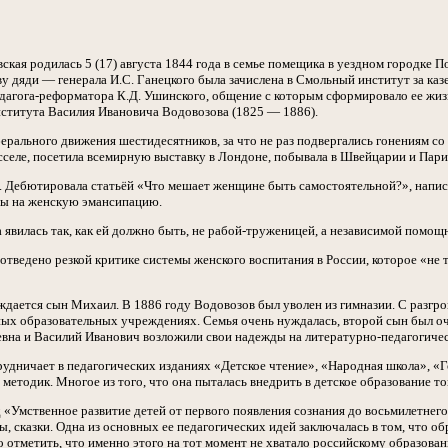
ская родилась 5 (17) августа 1844 года в семье помещика в уездном городке 
ву дяди — генерала И.С. Ганецкого была зачислена в Смольный институт за каз
едагога-реформатора К.Д. Ушинского, общение с которым сформировало ее жиз
ститута Василия Ивановича Водовозова (1825 — 1886).
ерального движения шестидесятников, за что не раз подвергались гонениям со
сселе, посетила всемирную выставку в Лондоне, побывала в Швейцарии и Пари
и. Дебютировала статьёй «Что мешает женщине быть самостоятельной?», напи
яды на женскую эмансипацию.
явилась так, как ей должно быть, не рабой-труженицей, а независимой помощ
 отведено резкой критике системы женского воспитания в России, которое «не т
ождается сын Михаил. В 1886 году Водовозов был уволен из гимназии. С раз
ных образовательных учреждениях. Семья очень нуждалась, второй сын был оч
аевна и Василий Иванович возложили свои надежды на литературно-педагогиче
рудничает в педагогических изданиях «Детское чтение», «Народная школа», «
методик. Многое из того, что она пыталась внедрить в детское образование тог
 «Умственное развитие детей от первого появления сознания до восьмилетнег
ры, сказки. Одна из основных ее педагогических идей заключалась в том, что
отметить, что именно этого на тот момент не хватало российскому образовани