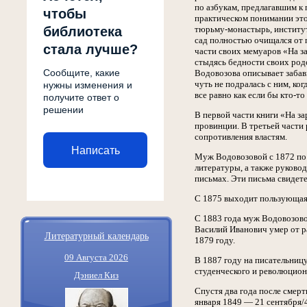
по азбукам, предлагавшим к 
чтобы
практическом понимании это
библиотека
тюрьму-монастырь, институт
сад полностью очищался от п
стала лучше?
части своих мемуаров «На з
стыдясь бедности своих родс
Сообщите, какие
Водовозова описывает забавн
чуть не подралась с ним, ко
нужны изменения и
все равно как если бы кто-т
получите ответ о
решении
В первой части книги «На з
провинции. В третьей части
сопротивления властям.
Написать
Муж Водовозовой с 1872 по 
литературы, а также руково
письмах. Эти письма свидет
С 1875 выходит пользующая
С 1883 года муж Водовозовой
Василий Иванович умер от р
Литературный календарь
1879 году.
09 Августа 2026
В 1887 году на писательниц
студенческого и революцион
Дэниел Киз
Спустя два года после смерт
января 1849 — 21 сентября/