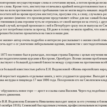
повторению несуществующие слова и сочетания звуков, а потом проведя неско
го слова. Кроме того, институтки отличались крайней неподготовленностью к 
ки на всем протяжении своего пребывания там не могли видеть никаких людей
осетителей во время прогулок институток, прогулки эти, к слову, случались ра
аре жизни» (именно это произведение представляет сейчас для нас самый боль
твенников (сама героиня чуть не отреклась от своей матери из-за этого), с др
ый случай, который произошел с ней в Петербурге сразу после выпуска из Смо
гда тот потребовал платы за проезд. Ей даже в голову не могло прийти, что из
о решил бесплатно прокатиться на такси в наши дни.
аре жизни» автор очень подробно и интересно рассказывает о жизни своей сем
 речь идет о ее увлечении либеральными идеями, знакомстве с шестидесятника
1875 постоянно был в разъездах, посещая страны Европы с целью изучения ме
дил педагогическими курсами в Костроме, Оренбурге. Всеми своими проблемами
ельствуют о большой духовной близости между супругами на протяжении всей
ся большой известностью работа Е.Н. Водовозовой «Жизнь европейских наро
 перестает издавать отдельные книги, у него ухудшается здоровье. Выходят в 
ака желудка и пищевода 17 мая 1886 года. Похоронили его на Смоленском клад
у обрушилось новое горе — арест и ссылка сына Василия. Через год подобная 
ного движения.
и В.И. Водовозова Елизавета Николаевна выходит замуж за его ученика и близк
4 октября 1916). Семевский был крупным ученым, профессиональным историк