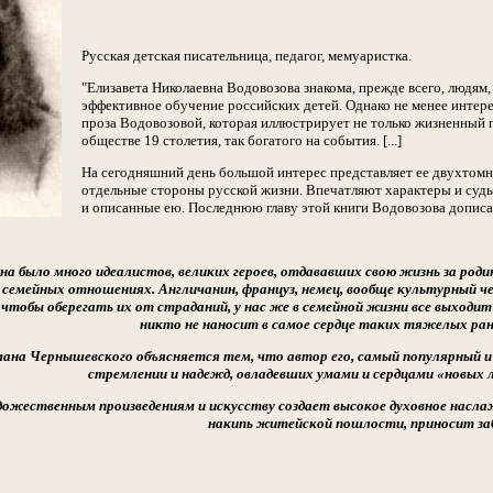
Русская детская писательница, педагог, мемуаристка.
"Елизавета Николаевна Водовозова знакома, прежде всего, людям,
эффективное обучение российских детей. Однако не менее интер
проза Водовозовой, которая иллюстрирует не только жизненный п
обществе 19 столетия, так богатого на события. [...]
На сегодняшний день большой интерес представляет ее двухтомн
отдельные стороны русской жизни. Впечатляют характеры и суд
и описанные ею. Последнюю главу этой книги Водовозова дописал
ена было много идеалистов, великих героев, отдававших свою жизнь за роди
 семейных отношениях. Англичанин, француз, немец, вообще культурный че
 чтобы оберегать их от страданий, у нас же в семейной жизни все выходит
никто не наносит в самое сердце таких тяжелых ран,
мана Чернышевского объясняется тем, что автор его, самый популярный и
стремлении и надежд, овладевших умами и сердцами «новых л
дожественным произведениям и искусству создает высокое духовное насла
накипь житейской пошлости, приносит за