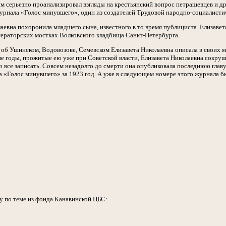
ым серьезно проанализировал взгляды на крестьянский вопрос петрашевцев и д
урнала «Голос минувшего», один из создателей Трудовой народно-социалистич
аевна похоронила младшего сына, известного в то время публициста. Елизавет
тераторских мостках Волковского кладбища Санкт-Петербурга.
об Ушинском, Водовозове, Семевском Елизавета Николаевна описала в своих м
ие годы, прожитые ею уже при Советской власти, Елизавета Николаевна сокру
о все записать. Совсем незадолго до смерти она опубликовала последнюю гла
а «Голос минувшего» за 1923 год. А уже в следующем номере этого журнала б
у по теме из фонда Канавинской ЦБС: