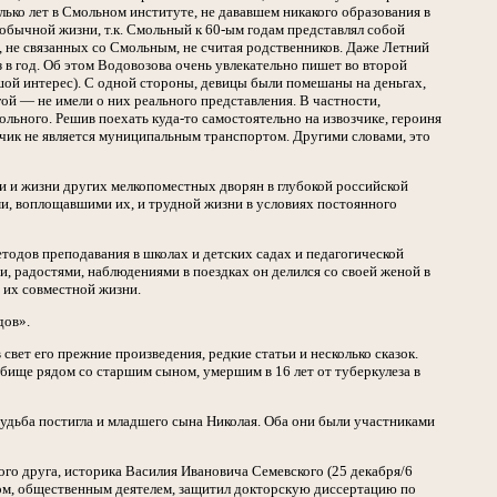
лько лет в Смольном институте, не дававшем никакого образования в
обычной жизни, т.к. Смольный к 60-ым годам представлял собой
, не связанных со Смольным, не считая родственников. Даже Летний
з в год. Об этом Водовозова очень увлекательно пишет во второй
шой интерес). С одной стороны, девицы были помешаны на деньгах,
угой — не имели о них реального представления. В частности,
льного. Решив поехать куда-то самостоятельно на извозчике, героиня
возчик не является муниципальным транспортом. Другими словами, это
ьи и жизни других мелкопоместных дворян в глубокой российской
ми, воплощавшими их, и трудной жизни в условиях постоянного
тодов преподавания в школах и детских садах и педагогической
, радостями, наблюдениями в поездках он делился со своей женой в
 их совместной жизни.
дов».
свет его прежние произведения, редкие статьи и несколько сказок.
бище рядом со старшим сыном, умершим в 16 лет от туберкулеза в
судьба постигла и младшего сына Николая. Оба они были участниками
ого друга, историка Василия Ивановича Семевского (25 декабря/6
ом, общественным деятелем, защитил докторскую диссертацию по