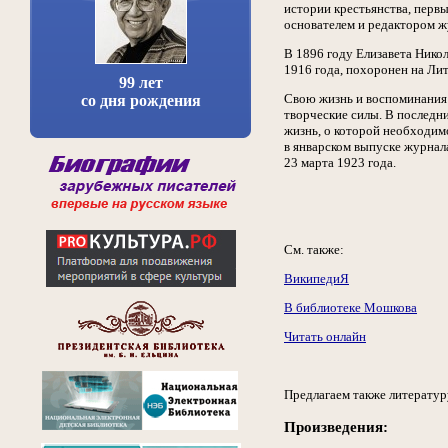
истории крестьянства, перв
основателем и редактором ж
В 1896 году Елизавета Никол
1916 года, похоронен на Ли
99 лет
Свою жизнь и воспоминания 
со дня рождения
творческие силы. В последн
жизнь, о которой необходим
в январском выпуске журнал
23 марта 1923 года.
См. также:
ВикипедиЯ
В библиотеке Мошкова
Читать онлайн
Предлагаем также литератур
Произведения: