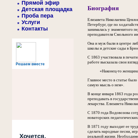
Прямой эфир
Биография
Детская площадка
Проба пера
Елизавета Николаевна Цевлов
Услуги
Петербург, где по ходатайст
Контакты
занималась у знаменитого п
преподавателя Смольного ин
Она и муж были в центре либ
школы и детские сады в Брю
С 1863 участвовала в печат
работе высказала свои взгл
Решаем вместе
«Наконец-то женщина 
Главное место в статье было
самую мысль о нем».
В конце января 1863 года р
преподавать в государствен
лекарства. Елизавета Никол
С 1870 года Водовозова сот
новаторских педагогических 
В 1871 году выходит ее труд
сделать народные песни, иг
Хочется,
реальной жизни. Необходимо 