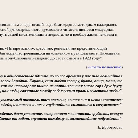
 связанным с педагогикой, ведь благодаря ее методикам наладилось
есной для современного думающего читателя является мемуарная
уть самой писательницы и педагога, но и вообще жизнь человека в
ик «На заре жизни», красочно, реалистично представляющий
ьбы людей, встречавшихся на жизненном пути Елизаветы Николаевны
а и опубликовала незадолго до своей смерти в 1923 году".
(
читать полностью
)
ну и общественные идеалы, но во все времена у нас шла величайшая
ловек Западной Европы, если любит сестру, брата, отца, мать, то
 как-то навыворот: никто не причиняет так много горя друг другу,
 как люди, связанные между собою узами крови и чувством любви".
 уважаемый писатель того времени, явился в нем истолкователем
юдей», и отнесся к ним с глубочайшею симпатиею и сочувствием".
ждение, дает утешение, вытравляет мелочность, грубость, всякую
бвение от забот, внушает каждому возвышеннейшие побуждения".
Е. Водовозова