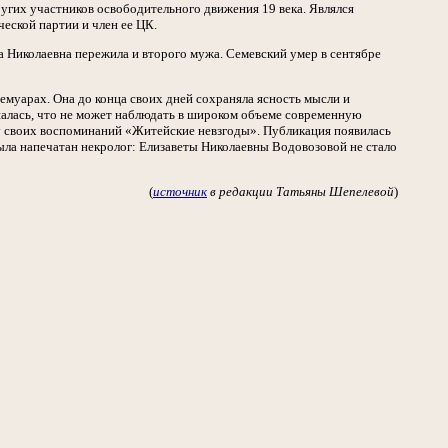
ругих участников освободительного движения 19 века. Являлся
еской партии и член ее ЦК.
а Николаевна пережила и второго мужа. Семевский умер в сентябре
емуарах. Она до конца своих дней сохраняла ясность мысли и
шалась, что не может наблюдать в широком объеме современную
ву своих воспоминаний «Житейские невзгоды». Публикация появилась
ыла напечатан некролог: Елизаветы Николаевны Водовозовой не стало
(
источник
в редакции Татьяны Шепелевой
)