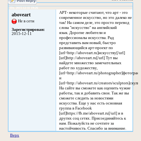
Пт, 2015-12-11 19:26
АРТ- некоторые считают, что арт - это
aboveart
современное искусство, но это далеко не
Не в сети
так! На самом деле, это просто перевод
слова "искусство" на английский
Зарегистрирован:
язык. Дорогие любители и
2015-12-11
профессионалы искусства. Рад
представить вам новый, быстро
развивающийся арт-проект по
[url=http://aboveart.ru]искусству[/url]
[url]http://aboveart.ru[/url] Тут вы
найдете множество замечательных
работ по художеству,
[url=http://aboveart.ru/photographer]фотографи
и
[url=http://aboveart.ru/creators/sculptors]скуль
На сайте вы сможете как оценить чужие
работы, так и добавить свои. Так же вы
сможете следить за новостями
искусства. Еще у нас есть основная
группа в Facebook
[url]https://fb.me/aboveart.ru[/url] и в
других соц сетях. Присоединяйтесь к
нам. Пожалуйста не сочтите за
настойчивость. Спасибо за внимание.
Верх