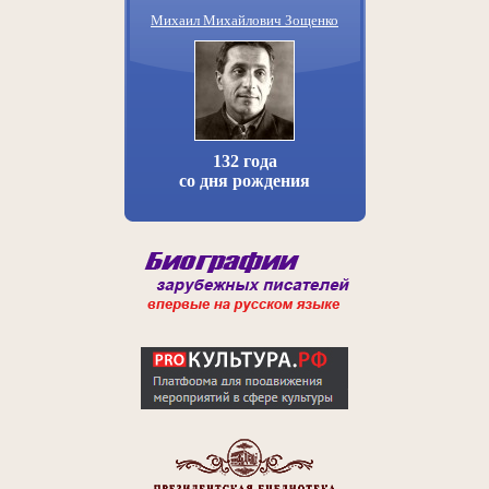
Михаил Михайлович Зощенко
132 года
со дня рождения