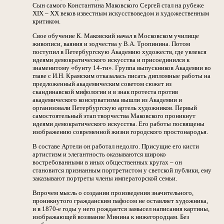
Сын самого Константина Маковского Сергей стал на рубеже
XIX – XX веков известным искусствоведом и художественным
критиком.
Свое обучение К. Маковский начал в Московском училище
живописи, ваяния и зодчества у В.А. Тропинина. Потом
поступил в Петербургскую Академию художеств, где увлекся
идеями демократического искусства и присоединился к
знаменитому «бунту 14-ти». Группа выпускников Академии во
главе с И.Н. Крамским отказалась писать дипломные работы на
предложенный академическим советом сюжет из
скандинавской мифологии и в знак протеста против
академического консерватизма вышли из Академии и
организовали Петербургскую артель художников. Первый
самостоятельный этап творчества Маковского проникнут
идеями демократического искусства. Его работы посвящены
изображению современной жизни городского простонародья.
В составе Артели он работал недолго. Присущие его кисти
артистизм и элегантность оказываются широко
востребованными в иных общественных кругах – он
становится признанным портретистом у светской публики, ему
заказывают портреты члены императорской семьи.
Впрочем мысль о создании произведения значительного,
проникнутого гражданским пафосом не оставляет художника,
и в 1870-е годы у него рождается замысел написания картины,
изображающей воззвание Минина к нижегородцам. Без