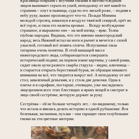
Красавица боярыня с жгучими глазами и матово-бледным
лицом вынимает серьги из ушей, неподалеку от неё какой-то
странник – плут и пьяница, судя по его лисьей роже, – подняв к
небу руку, важно проповедует что-то. Позади Минина
молодой стрелец, взмахнув в воздухе тяжёлой секирой, орёт во
всё горло, и глаза его налиты кровью… Всюду возбуждение
страшное, и выражено оно – на мой взгляд – ярко. Толпа
глубоко народна. Видишь, что это именно нижегородский
народ; весь Нижний встал на ноги и рычит и мечется с силой
ужасной, готовый всё ломить сплеча. Испуганные глаза
татарина очень понятны. В этой кишащей массе
нижегородского люда, собирающегося совершить
исторический подвиг, на первом плане картины, у самой рамы,
сидит около кучи разного скарба старуха – видно, ключница –
и старается открыть берестяный бурак, не обращая никакого
внимания на всё, что творится вокруг неё. А неподалеку от неё
стол, заваленный деньгами, и у стола две девочки. Одна в
платье и в сарафане, постарше, очевидно, уже насладилась
лицезрением всех этих блестящих и ярких вещей и смотрит в
лицо своей сестрёнке, которую держит за руку.
Сестрёнка – ей не больше четырёх лет, – по-видимому, только
что встала и явилась делать историю в одной рубашонке. Вся
беленькая, заспанная, пухлая – она таращит свои голубенькие
глазки на эти цветные материи.