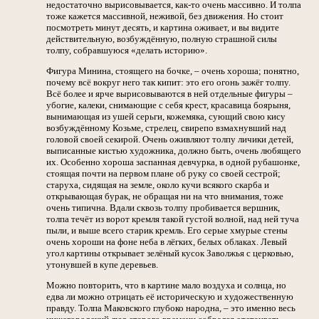
недостаточно вырисовывается, как-то очень массивно. И толпа
тоже кажется массивной, неживой, без движения. Но стоит
посмотреть минут десять, и картина оживает, и вы видите
действительную, возбуждённую, полную страшной силы
толпу, собравшуюся «делать историю».
Фигура Минина, стоящего на бочке, – очень хороша; понятно,
почему всё вокруг него так кипит: это его огонь зажёг толпу.
Всё более и ярче вырисовываются в ней отдельные фигуры –
убогие, калеки, снимающие с себя крест, красавица боярыня,
вынимающая из ушей серьги, кожемяка, сующий свою кису
возбуждённому Козьме, стрелец, свирепо взмахнувший над
головой своей секирой. Очень оживляют толпу личики детей,
выписанные кистью художника, должно быть, очень любящего
их. Особенно хороша заспанная девчурка, в одной рубашонке,
стоящая почти на первом плане об руку со своей сестрой;
старуха, сидящая на земле, около кучи всякого скарба и
открывающая бурак, не обращая ни на что внимания, тоже
очень типична. Вдали сквозь толпу пробивается вершник,
толпа течёт из ворот кремля такой густой волной, над ней туча
пыли, и выше всего старик кремль. Его серые хмурые стены
очень хороши на фоне неба в лёгких, белых облаках. Левый
угол картины открывает зелёный кусок Заволжья с церковью,
утонувшей в купе деревьев.
Можно повторить, что в картине мало воздуха и солнца, но
едва ли можно отрицать её историческую и художественную
правду. Толпа Маковского глубоко народна, – это именно весь