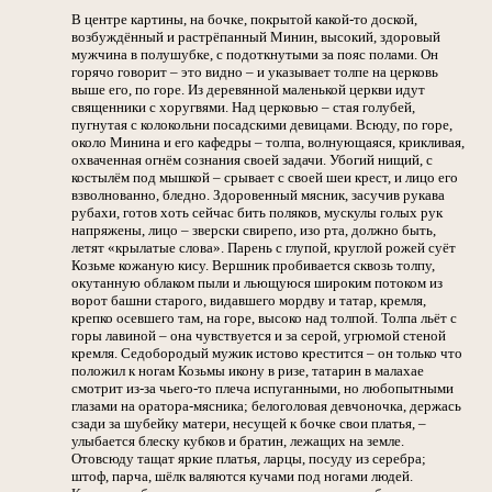
В центре картины, на бочке, покрытой какой-то доской,
возбуждённый и растрёпанный Минин, высокий, здоровый
мужчина в полушубке, с подоткнутыми за пояс полами. Он
горячо говорит – это видно – и указывает толпе на церковь
выше его, по горе. Из деревянной маленькой церкви идут
священники с хоругвями. Над церковью – стая голубей,
пугнутая с колокольни посадскими девицами. Всюду, по горе,
около Минина и его кафедры – толпа, волнующаяся, крикливая,
охваченная огнём сознания своей задачи. Убогий нищий, с
костылём под мышкой – срывает с своей шеи крест, и лицо его
взволнованно, бледно. Здоровенный мясник, засучив рукава
рубахи, готов хоть сейчас бить поляков, мускулы голых рук
напряжены, лицо – зверски свирепо, изо рта, должно быть,
летят «крылатые слова». Парень с глупой, круглой рожей суёт
Козьме кожаную кису. Вершник пробивается сквозь толпу,
окутанную облаком пыли и льющуюся широким потоком из
ворот башни старого, видавшего мордву и татар, кремля,
крепко осевшего там, на горе, высоко над толпой. Толпа льёт с
горы лавиной – она чувствуется и за серой, угрюмой стеной
кремля. Седобородый мужик истово крестится – он только что
положил к ногам Козьмы икону в ризе, татарин в малахае
смотрит из-за чьего-то плеча испуганными, но любопытными
глазами на оратора-мясника; белоголовая девчоночка, держась
сзади за шубейку матери, несущей к бочке свои платья, –
улыбается блеску кубков и братин, лежащих на земле.
Отовсюду тащат яркие платья, ларцы, посуду из серебра;
штоф, парча, шёлк валяются кучами под ногами людей.