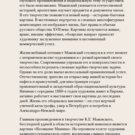
глубокого проникновения в национальную тему осуществить
его было невозможно. Маковский увлекается отечественной
историей, кропотливо изучает предметы и документы эпохи.
В его творчестве появляется новый жанр – историко-бытовая
картина. В костюмных портретах и сложных многофигурных
композициях он изображает жизнь, быт нравы и обычаи
русского общества XVII века. Картины получаются живые,
яркие, внешне эффектные, «боярские жанры» приносят
художнику заслуженное внимание и несомненный
коммерческий успех.
Жизнелюбивый оптимист Маковский столкнулся в этот момент
с неприятием коллег-художников и с резкой критикой своего
творчества. Современники упрекали его в поверхностности и
неспособности решать сложные идейно-творческие задачи.
Однако на его долю выпал колоссальный прижизненный успех.
Отечественному зрителю он открыл мир живой истории без
пафоса и нравоучений, для иностранцев создал
привлекательный и загадочный образ национальной культуры.
Начиная с середины 1880-х годов художник живет в Париже,
активно работает и выставляет свои картины до последних
дней. Жизнь его оборвалась внезапно – он стал жертвой
уличной катастрофы, умер в Петербурге и погребен в
Александро-Невской лавре.
Главным произведением в творчестве К.Е. Маковского,
бесспорной удачей в области исторической живописи является
картина «Воззвание Минина». На огромном холсте художник
развернул героическую сцену, воскрешая славное прошлое