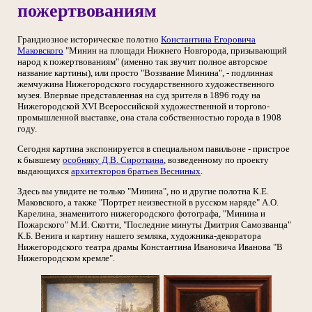
пожертвованиям
Грандиозное историческое полотно
Константина Егоровича
Маковского
"Минин на площади Нижнего Новгорода, призывающий
народ к пожертвованиям" (именно так звучит полное авторское
название картины), или просто "Воззвание Минина", - подлинная
жемчужина Нижегородского государственного художественного
музея. Впервые представленная на суд зрителя в 1896 году на
Нижегородской XVI Всероссийской художественной и торгово-
промышленной выставке, она стала собственностью города в 1908
году.
Сегодня картина экспонируется в специальном павильоне - пристрое
к бывшему
особняку Д.В. Сироткина
, возведенному по проекту
выдающихся
архитекторов братьев Весниных
.
Здесь вы увидите не только "Минина", но и другие полотна К.Е.
Маковского, а также "Портрет неизвестной в русском наряде" А.О.
Карелина, знаменитого нижегородского фотографа, "Минина и
Пожарского" М.И. Скотти, "Последние минуты Дмитрия Самозванца"
К.Б. Венига и картину нашего земляка, художника-декоратора
Нижегородского театра драмы Константина Ивановича Иванова "В
Нижегородском кремле".