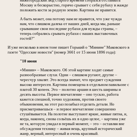
нижегородский люд старого времени собрался отстаивать
Москву и бескорыстно, горячо срывает с себя рубаху в жажде
положить кости за родную землю. Картина не нравится.
А быть может, она потому нам не нравится, что уже чужда
нам, что слишком далека от наших дней, когда мы, раньше
срывавшие свои последние рубахи для нужды страны, –
теперь собрались срывать рубахи с наших выставочных
гостей?"
И уже несколько в ином тоне пишет Горький о "Минине" Маковского в
газете "Одесские новости" (номер 3661 от 15 июня 1896 года):
"10 июня
«Минин» – Маковского. Об этой картине ходят самые
разнообразные слухи. Одни – слишком ругают, другие –
чересчур хвалят. Это всегда значит, что предмет суждения
высоко интересен. Картина помещена в отдельном павильоне с
платой 30 копеек. Это – полотно аршин в шесть ширины и
десять высоты. Первое впечатление – оно тускло, работа
кажется спешной, точно художник, против своего
обыкновения, на этот раз позабыл отделать детали. Но
присматриваешься – и первое впечатление совершенно
стушёвывается. На полотне выступают яркие, живые пятна, и,
когда, наконец, снова сольёшь их в одно целое, – картина уже
не та, которую увидал в первый момент, – это – оставляя вне
обсуждения технику – живая вещь, крупный исторический
жанр, верный, интересный и очень красивый.