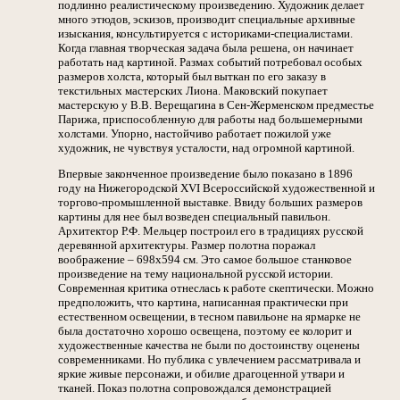
подлинно реалистическому произведению. Художник делает
много этюдов, эскизов, производит специальные архивные
изыскания, консультируется с историками-специалистами.
Когда главная творческая задача была решена, он начинает
работать над картиной. Размах событий потребовал особых
размеров холста, который был выткан по его заказу в
текстильных мастерских Лиона. Маковский покупает
мастерскую у В.В. Верещагина в Сен-Жерменском предместье
Парижа, приспособленную для работы над большемерными
холстами. Упорно, настойчиво работает пожилой уже
художник, не чувствуя усталости, над огромной картиной.
Впервые законченное произведение было показано в 1896
году на Нижегородской XVI Всероссийской художественной и
торгово-промышленной выставке. Ввиду больших размеров
картины для нее был возведен специальный павильон.
Архитектор Р.Ф. Мельцер построил его в традициях русской
деревянной архитектуры. Размер полотна поражал
воображение – 698x594 см. Это самое большое станковое
произведение на тему национальной русской истории.
Современная критика отнеслась к работе скептически. Можно
предположить, что картина, написанная практически при
естественном освещении, в тесном павильоне на ярмарке не
была достаточно хорошо освещена, поэтому ее колорит и
художественные качества не были по достоинству оценены
современниками. Но публика с увлечением рассматривала и
яркие живые персонажи, и обилие драгоценной утвари и
тканей. Показ полотна сопровождался демонстрацией