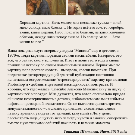
Хорошая картина! Быть может, она несколько тускла – в ней
мало солнца, мало блеска… Не горит всё это золото, серебро,
ткани, главы церкви. Небо покрыто белыми, лёгкими клочьями
облаков, между ними всюду синева. Но солнца мало… Зато
жизни много."
Ваша покорная слуга впервые увидела "Минина" еще в детстве, в
1970-е. Тогда картина поразила своими масштабами. Наверное, это
всё, что сейчас смогу вспомнить. И вот в июне этого года я снова
пришла на встречу со своим знаменитым земляком. Первая мысль:
картину пора реставрировать - выгорела, краски померкли. При
подготовке фоторепродукций для этой публикации постоянно
испытывала острое желание "отреставрировать" картину при помощи
Photoshop`а - добавить цветовой насыщенности, контраста. И
хорошо, что удержалась! Спасибо Алексею Максимовичу за науку: с
картиной всё в порядке. Мне думается, что автор специально придал
ей некую незавершенность в деталях, избавив тем самым от избытка
пафоса и чрезмерной плакатности. Он не пытается сразить зрителя
монументальностью - он словно приглашает сквозь века, сквозь
патину времени увидеть тот далекий, канувший в Лету день,
рассмотреть лица, ощутить всю палитру чувств и эмоций, сопережить
вместе с участниками событий важность и величие момента.
Татьяна Шепелева. Июль 2015 года