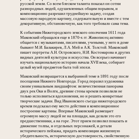
русской земли. Со всем блеском таланта показал он сотни
разнородных людей, одушевленных общим порывом, и
композиционно разрешил труднейшую задачу, создав
массовую народную картину, содержательную и вместе с тем
декоративную, обстановочную, как того требовало сама тема.
К событиям Нижегородского земского ополчения 1611 года
Маковский обращался еще в 1870-х гг. Живописец активно
общается с музыкантами, писателями, учеными, у него в доме
бывают М.И. Балакирев, Л.А. Мей и А.К. Толстой. Маковский
пишет портреты А.Н. Островского, Н.И. Костомарова и других
видных деятелей культуры и искусства. Он всерьез начинает
изучать национальную историю начала XVII века, собирает
целый музей предметов быта той эпохи.
Маковский возвращается к выбранной теме в 1891 году после
посещения Нижнего Новгорода. Город поразил художника
своим уникальным ландшафтом: величественная панорама
двух рек Оки и Волги, древние стены кремля позволили не
только исполниться вдохновения, но и решить конкретные
творческие задачи. Вид Ивановского съезда нижегородского
кремля подсказал ему место действия и композиционное
построение картины. Впервые Маковский размещает
огромную массу людей не на площади, как делали это его
предшественники, а на горе. Этот прием позволил показать и
движение толпы, и отдельных персонажей, и детали
исторического пейзажа, придать композиции жизненную
убедительность, историческую достоверность, свойственную