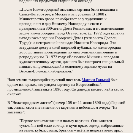
подлинных предметов старинного обихода...
...После Нижегородской выставки картина была показана в
Санкт-Петербурге, в Москве и за рубежом. В 1908 г.
Министерство двора приобретает ее у художника и
преподносит в дар Нижнему Новгороду в связи с
празднованием 300-летия Дома Романовых и в ознаменование
заслуг нижегородцев перед Отечеством. До 1972 года картина
находилась в здании Городской Думы (теперь это Дворец
Труда) на центральной площади Нижнего Новгорода. Это
затрудняло доступ к ней широкой публики, но нижегородцы
хорошо знали произведение по многочисленным копиям и
репродукциям. В 1972 году «Воззвание Минина» передали
художественному музею, для чего был построен специальный
павильон, примыкающий к основному зданию музея на
Верхне-Волжской набережной."
Наш земляк, выдающийся русский писатель
Максим Горький
был
одним из первых, кто увидел картину на Всероссийской
промышленной выставке в 1896 году. Он дважды писал о ней в своих
очерках.
В "Нижегородском листке" (номер 159 от 11 июня 1896 года) Горький
так описал свои впечатления от картины в небольшом очерке "На
выставке":
"Первое впечатление не в пользу картины. Она кажется
тусклой, в ней мало солнца, и кучи ярких одежд, набросанные
на земле, кубки, стопы, братины – всё это недостаточно ярко,