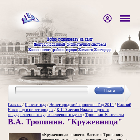
Главная
/
Проект года
/
Нижегородский хронотоп. Год 2014
/
Нижний
Новгород и нижегородцы
/
К 120-летию Нижегородского
государственного художественного музея
/
Тропинин. Контексты
В.А. Тропинин. "Кружевница"
«Кружевница» принесла Василию Тропинину
первое признание современников, став одним из