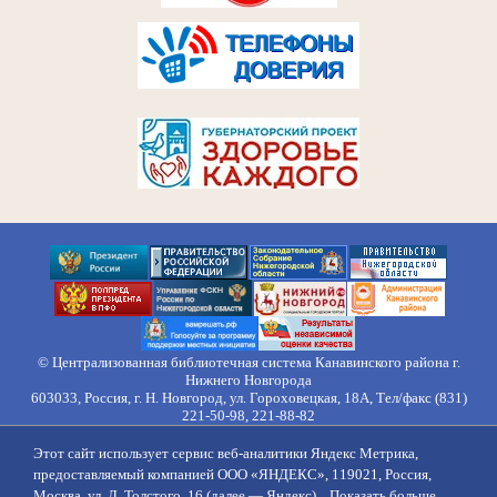
© Централизованная библиотечная система Канавинского района г.
Нижнего Новгорода
603033, Россия, г. Н. Новгород, ул. Гороховецкая, 18А, Тел/факс (831)
221-50-98, 221-88-82
Правила обработки персональных данных
Этот сайт использует сервис веб-аналитики Яндекс Метрика,
О нас
Контакты
Противодействие коррупции
Противодействие
предоставляемый компанией ООО «ЯНДЕКС», 119021, Россия,
идеологии терроризма
Напишите нам
Москва, ул. Л. Толстого, 16 (далее — Яндекс)...
Показать больше