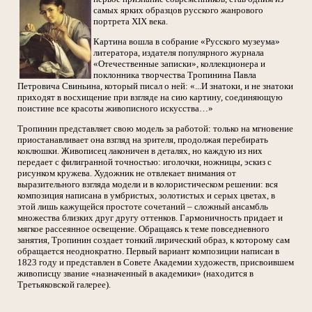
самых ярких образцов русского жанрового
портрета ХIХ века.
Картина вошла в собрание «Русского музеума»
литератора, издателя популярного журнала
«Отечественные записки», коллекционера и
поклонника творчества Тропинина Павла
Петровича Свиньина, который писал о ней: «...И знатоки, и не знатоки
приходят в восхищение при взгляде на сию картину, соединяющую
поистине все красоты живописного искусства…»
Тропинин представляет свою модель за работой: только на мгновение
приостанавливает она взгляд на зрителя, продолжая перебирать
коклюшки. Живописец лаконичен в деталях, но каждую из них
передает с филигранной точностью: иголочки, ножницы, эскиз с
рисунком кружева. Художник не отвлекает внимания от
выразительного взгляда модели и в колористическом решении: вся
композиция написана в умбристых, золотистых и серых цветах, в
этой лишь кажущейся простоте сочетаний – сложный ансамбль
множества близких друг другу оттенков. Гармоничность придает и
мягкое рассеянное освещение. Обращаясь к теме повседневного
занятия, Тропинин создает тонкий лирический образ, к которому сам
обращается неоднократно. Первый вариант композиции написан в
1823 году и представлен в Совете Академии художеств, присвоившем
живописцу звание «назначенный в академики» (находится в
Третьяковской галерее).