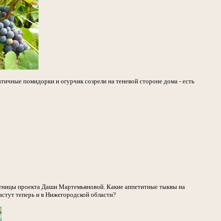
атичные помидорки и огурчик созрели на теневой стороне дома - есть
стницы проекта Даши Мартемьяновой. Какие аппетитные тыквы на
растут теперь и в Нижегородской области?