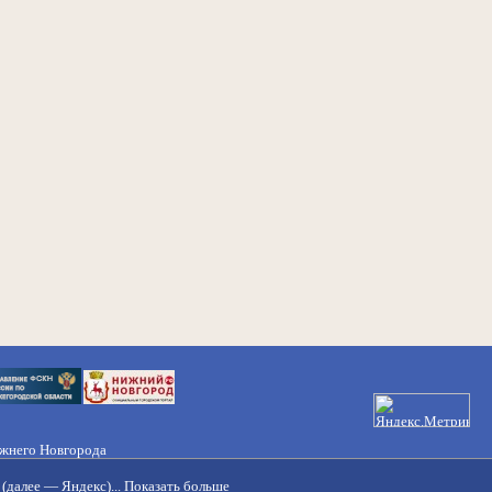
ижнего Новгорода
21-50-98, 221-88-82
(далее — Яндекс)...
Показать больше