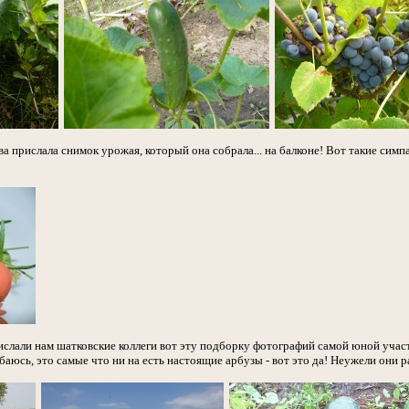
а прислала снимок урожая, который она собрала... на балконе! Вот такие симп
слали нам шатковские коллеги вот эту подборку фотографий самой юной уча
баюсь, это самые что ни на есть настоящие арбузы - вот это да! Неужели они 