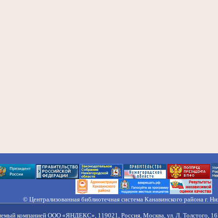
© Централизованная библиотечная система Канавинского района г. Н
603033, Россия, г. Н. Новгород, ул. Гороховецкая, 18А, Тел/факс (831) 2
Правила обработки персональных данных
яемый компанией ООО «ЯНДЕКС», 119021, Россия, Москва, ул. Л. Толстого, 16 