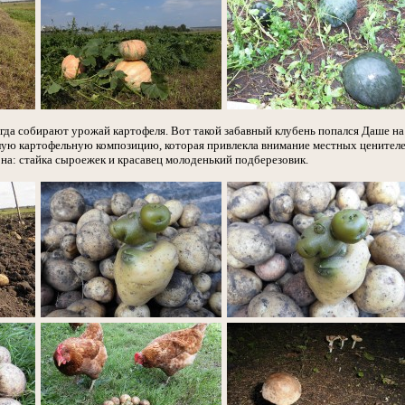
когда собирают урожай картофеля. Вот такой забавный клубень попался Даше на г
елую картофельную композицию, которая привлекла внимание местных ценителе
она: стайка сыроежек и красавец молоденький подберезовик.