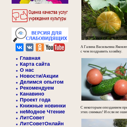
А Галина Васильевна Яковлев
с чем поздравить хозяйку.
Главная
Карта сайта
О нас
Новости/Акции
Делимся опытом
Рекомендуем
Канавино
Проект года
Книжные новинки
С некоторым опозданием при
неМодное Чтение
этих снимках! И если не оши
ЛитСовет
ЛитСоветОнлайн