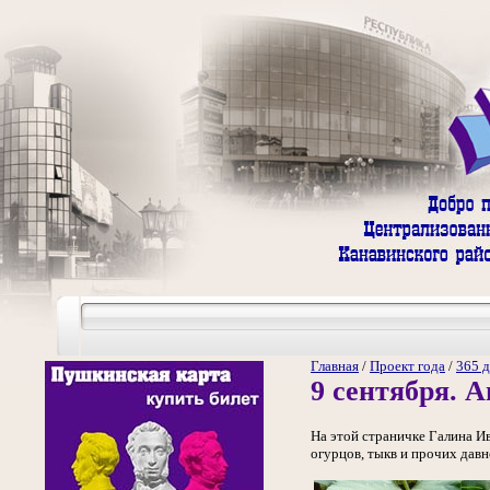
Главная
/
Проект года
/
365 д
9 сентября. 
На этой страничке Галина Ив
огурцов, тыкв и прочих дав