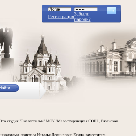
Забыли
Регистрация
пароль?
. Это студия "Экологфильм" МОУ "Малостуденецкая СОШ", Рязанская
экологами, прислала Наталья Леонидовна Есина, заместитель