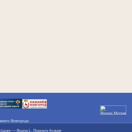
ижнего Новгорода
21-50-98, 221-88-82
(далее — Яндекс)...
Показать больше