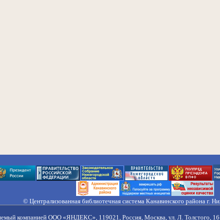
© Централизованная библиотечная система Канавинского района г. Н
603033, Россия, г. Н. Новгород, ул. Гороховецкая, 18А, Тел/факс (831) 2
Правила обработки персональных данных
яемый компанией ООО «ЯНДЕКС», 119021, Россия, Москва, ул. Л. Толстого, 16 