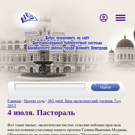
Главная
/
Проект года
/
365 дней. Наш экологический дневник. Год
2013
4 июля. Пастораль
Вот такие милые, экологически чистые сельские пейзажи прислала
нам постоянная участница нашего проекта Галина Ивановна Медяева.
Объединяет их не только тема странички - "Пастораль", но и дата