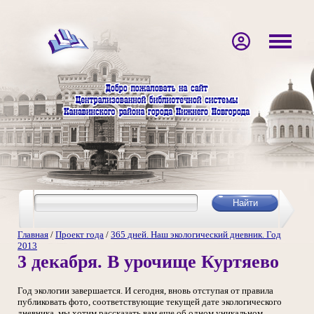
Главная
/
Проект года
/
365 дней. Наш экологический дневник. Год
2013
3 декабря. В урочище Куртяево
Год экологии завершается. И сегодня, вновь отступая от правила
публиковать фото, соответствующие текущей дате экологического
дневника, мы хотим рассказать вам еще об одном уникальном