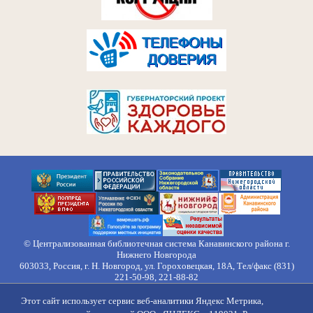
© Централизованная библиотечная система Канавинского района г.
Нижнего Новгорода
603033, Россия, г. Н. Новгород, ул. Гороховецкая, 18А, Тел/факс (831)
221-50-98, 221-88-82
Правила обработки персональных данных
Этот сайт использует сервис веб-аналитики Яндекс Метрика,
О нас
Контакты
Противодействие коррупции
Противодействие