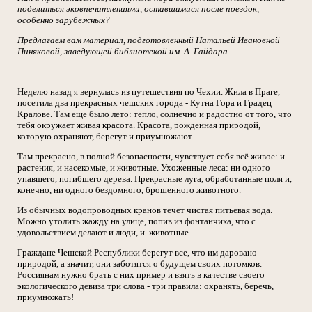
поделиться эковпечатлениями, оставшимися после поездок,
особенно зарубежных?
Предлагаем вам материал, подготовленный Натальей Ивановной
Пиняковой, заведующей библиотекой им. А. Гайдара.
Неделю назад я вернулась из путешествия по Чехии. Жила в Праге,
посетила два прекрасных чешских города - Кутна Гора и Градец
Кралове. Там еще было лето: тепло, солнечно и радостно от того, что
тебя окружает живая красота. Красота, рожденная природой,
которую охраняют, берегут и приумножают.
Там прекрасно, в полной безопасности, чувствует себя всё живое: и
растения, и насекомые, и животные. Ухоженные леса: ни одного
упавшего, погибшего дерева. Прекрасные луга, обработанные поля и,
конечно, ни одного бездомного, брошенного животного.
Из обычных водопроводных кранов течет чистая питьевая вода.
Можно утолить жажду на улице, попив из фонтанчика, что с
удовольствием делают и люди, и животные.
Граждане Чешской Республики берегут все, что им даровано
природой, а значит, они заботятся о будущем своих потомков.
Россиянам нужно брать с них пример и взять в качестве своего
экологического девиза три слова - три правила: охранять, беречь,
приумножать!