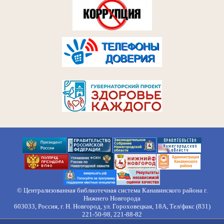
© Централизованная библиотечная система Канавинского района г.
Нижнего Новгорода
603033, Россия, г. Н. Новгород, ул. Гороховецкая, 18А, Тел/факс (831)
221-50-98, 221-88-82
Правила обработки персональных данных