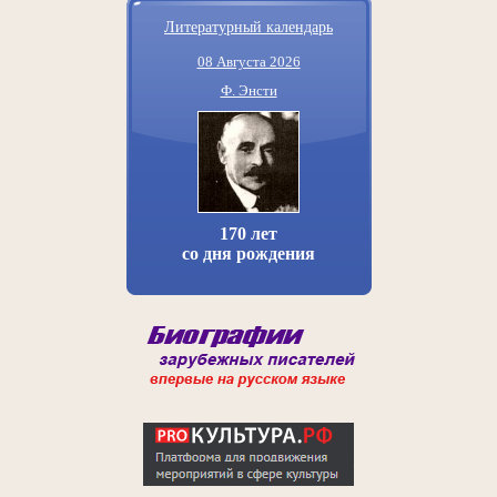
Литературный календарь
08 Августа 2026
Ф. Энсти
170 лет
со дня рождения