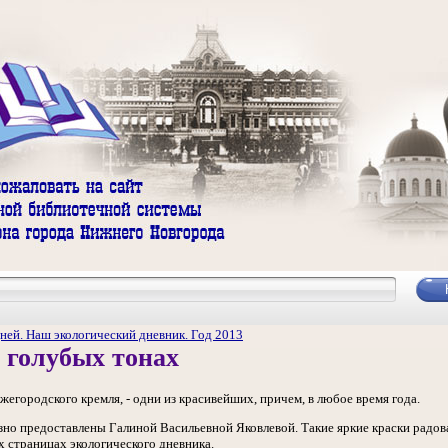
ней. Наш экологический дневник. Год 2013
В голубых тонах
егородского кремля, - одни из красивейших, причем, в любое время года.
зно предоставлены Галиной Васильевной Яковлевой. Такие яркие краски радо
их страницах экологического дневника.