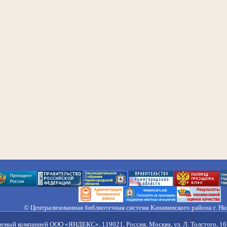
© Централизованная библиотечная система Канавинского района г. Н
603033, Россия, г. Н. Новгород, ул. Гороховецкая, 18А, Тел/факс (831) 2
Правила обработки персональных данных
яемый компанией ООО «ЯНДЕКС», 119021, Россия, Москва, ул. Л. Толстого, 16 