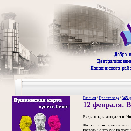
Главная
/
Проект года
/
365 д
12 февраля. 
Виды, открывающиеся из Ниж
Фото на этой странице любе
пастель, но это уже на друг