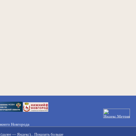
ижнего Новгорода
21-50-98, 221-88-82
(далее — Яндекс)...
Показать больше