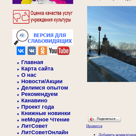
Главная
Карта сайта
О нас
Новости/Акции
Делимся опытом
Рекомендуем
Канавино
Проект года
Книжные новинки
неМодное Чтение
Поделиться…
ЛитСовет
Нравится
ЛитСоветОнлайн
Добавить комментар