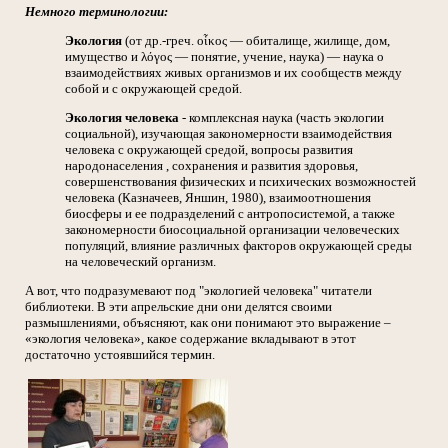
Немного терминологии:
Экология
(от др.-греч. οἶκος — обиталище, жилище, дом,
имущество и λόγος — понятие, учение, наука) — наука о
взаимодействиях живых организмов и их сообществ между
собой и с окружающей средой.
Экология человека
- комплексная наука (часть экологии
социальной), изучающая закономерности взаимодействия
человека с окружающей средой, вопросы развития
народонаселения , сохранения и развития здоровья,
совершенствования физических и психических возможностей
человека (Казначеев, Яншин, 1980), взаимоотношения
биосферы и ее подразделений с антропосистемой, а также
закономерности биосоциальной организации человеческих
популяций, влияние различных факторов окружающей среды
на человеческий организм.
А вот, что подразумевают под "экологией человека" читатели
библиотеки. В эти апрельские дни они делятся своими
размышлениями, объясняют, как они понимают это выражение –
«экология человека», какое содержание вкладывают в этот
достаточно устоявшийся термин.