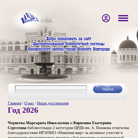
Главная
/
О нас
/
Наши достижения
Год 2026
Чернеева Маргарита Николаевна
и
Кирилина Екатерина
Сергеевна
библиотекари 2 категории ЦРДБ им. А. Пешкова отмечены
благодарностями НРЭОМО «Изменим мир» за активное участие в
реализации экологического проекта «Зов предков» и значительный