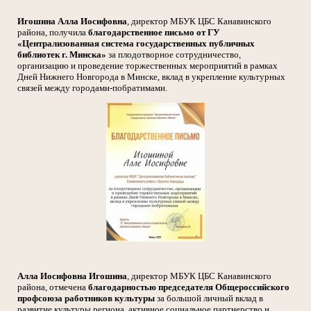
Игошина Алла Иосифовна
, директор МБУК ЦБС Канавинского
района, получила
благодарственное письмо от ГУ
«Централизованная система государственных публичных
библиотек г. Минска»
за плодотворное сотрудничество,
организацию и проведение торжественных мероприятий в рамках
Дней Нижнего Новгорода в Минске, вклад в укрепление культурных
связей между городами-побратимами.
Алла Иосифовна Игошина
, директор МБУК ЦБС Канавинского
района, отмечена
благодарностью председателя Общероссийского
профсоюза работников культуры
за большой личный вклад в
развитие культуры региона, активное социальное партнерство и