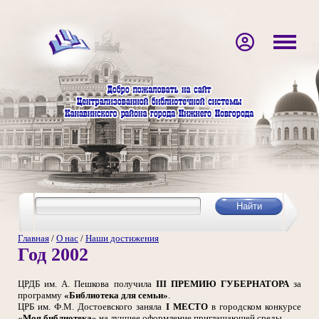
Главная
/
О нас
/
Наши достижения
Год 2002
ЦРДБ им. А. Пешкова получила
III ПРЕМИЮ ГУБЕРНАТОРА
за
программу
«Библиотека для семьи»
.
ЦРБ им. Ф.М. Достоевского заняла
I МЕСТО
в городском конкурсе
«Моя библиотека»
на лучшее оформление приглашающей среды.