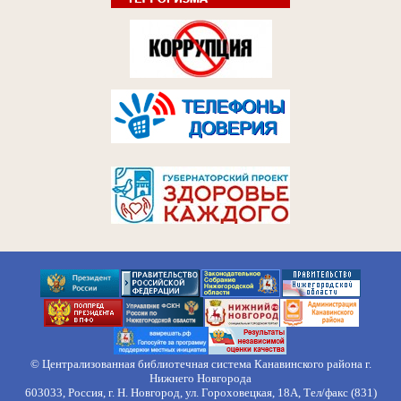
© Централизованная библиотечная система Канавинского района г.
Нижнего Новгорода
603033, Россия, г. Н. Новгород, ул. Гороховецкая, 18А, Тел/факс (831)