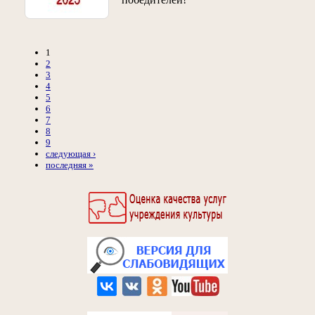
1
2
3
4
5
6
7
8
9
следующая ›
последняя »