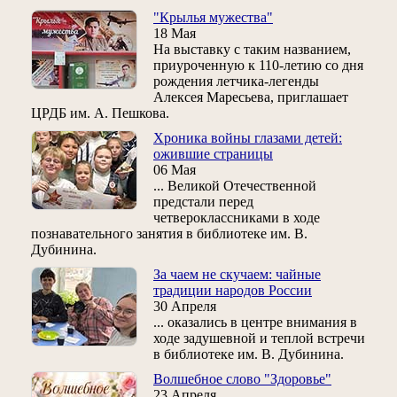
"Крылья мужества"
18 Мая
На выставку с таким названием,
приуроченную к 110-летию со дня
рождения летчика-легенды
Алексея Маресьева, приглашает
ЦРДБ им. А. Пешкова.
Хроника войны глазами детей:
ожившие страницы
06 Мая
... Великой Отечественной
предстали перед
четвероклассниками в ходе
познавательного занятия в библиотеке им. В.
Дубинина.
За чаем не скучаем: чайные
традиции народов России
30 Апреля
... оказались в центре внимания в
ходе задушевной и теплой встречи
в библиотеке им. В. Дубинина.
Волшебное слово "Здоровье"
23 Апреля