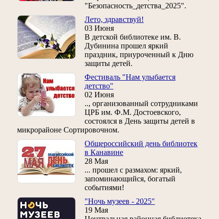
"Безопасность_детства_2025".
Лето, здравствуй!
03 Июня
В детской библиотеке им. В.
Дубинина прошел яркий
праздник, приуроченный к Дню
защиты детей.
Фестиваль "Нам улыбается
детство"
02 Июня
.., организованный сотрудниками
ЦРБ им. Ф.М. Достоевского,
состоялся в День защиты детей в
микрорайоне Сортировочном.
Общероссийский день библиотек
в Канавине
28 Мая
... прошел с размахом: яркий,
запоминающийся, богатый
событиями!
"Ночь музеев - 2025"
19 Мая
Центральная районная библиотека