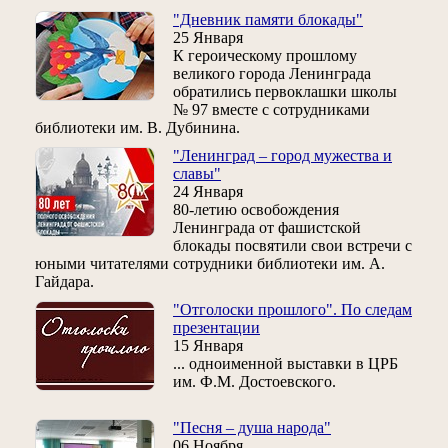
"Дневник памяти блокады"
25 Января
К героическому прошлому
великого города Ленинграда
обратились первоклашки школы
№ 97 вместе с сотрудниками
библиотеки им. В. Дубинина.
"Ленинград – город мужества и
славы"
24 Января
80-летию освобождения
Ленинграда от фашистской
блокады посвятили свои встречи с
юными читателями сотрудники библиотеки им. А.
Гайдара.
"Отголоски прошлого". По следам
презентации
15 Января
... одноименной выставки в ЦРБ
им. Ф.М. Достоевского.
"Песня – душа народа"
06 Ноября