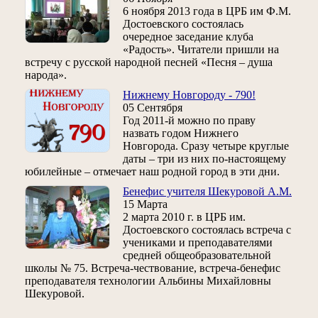
6 ноября 2013 года в ЦРБ им Ф.М.
Достоевского состоялась
очередное заседание клуба
«Радость». Читатели пришли на
встречу с русской народной песней «Песня – душа
народа».
Нижнему Новгороду - 790!
05 Сентября
Год 2011-й можно по праву
назвать годом Нижнего
Новгорода. Сразу четыре круглые
даты – три из них по-настоящему
юбилейные – отмечает наш родной город в эти дни.
Бенефис учителя Шекуровой А.М.
15 Марта
2 марта 2010 г. в ЦРБ им.
Достоевского состоялась встреча с
учениками и преподавателями
средней общеобразовательной
школы № 75. Встреча-чествование, встреча-бенефис
преподавателя технологии Альбины Михайловны
Шекуровой.