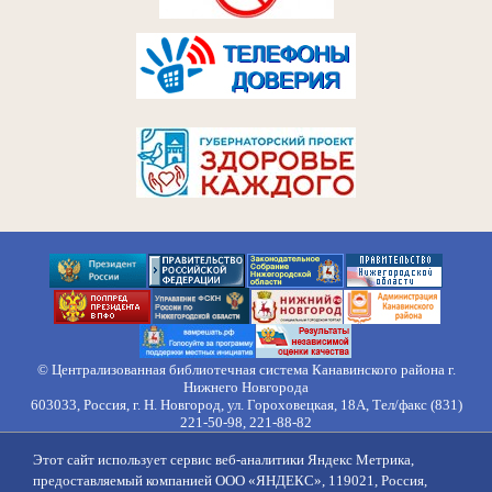
© Централизованная библиотечная система Канавинского района г.
Нижнего Новгорода
603033, Россия, г. Н. Новгород, ул. Гороховецкая, 18А, Тел/факс (831)
221-50-98, 221-88-82
Правила обработки персональных данных
Этот сайт использует сервис веб-аналитики Яндекс Метрика,
О нас
Контакты
Противодействие коррупции
Противодействие
предоставляемый компанией ООО «ЯНДЕКС», 119021, Россия,
идеологии терроризма
Напишите нам