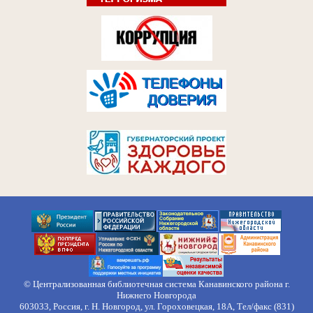
© Централизованная библиотечная система Канавинского района г.
Нижнего Новгорода
603033, Россия, г. Н. Новгород, ул. Гороховецкая, 18А, Тел/факс (831)