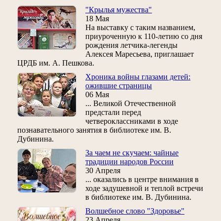
"Крылья мужества"
18 Мая
На выставку с таким названием,
приуроченную к 110-летию со дня
рождения летчика-легенды
Алексея Маресьева, приглашает
ЦРДБ им. А. Пешкова.
Хроника войны глазами детей:
ожившие страницы
06 Мая
... Великой Отечественной
предстали перед
четвероклассниками в ходе
познавательного занятия в библиотеке им. В.
Дубинина.
За чаем не скучаем: чайные
традиции народов России
30 Апреля
... оказались в центре внимания в
ходе задушевной и теплой встречи
в библиотеке им. В. Дубинина.
Волшебное слово "Здоровье"
23 Апреля