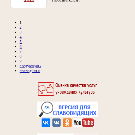
1
2
3
4
5
6
7
8
9
следующая ›
последняя »