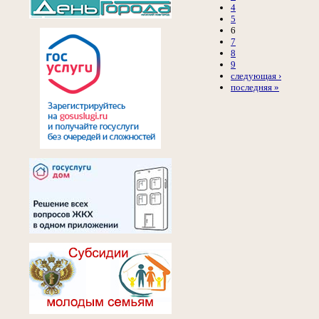
4
5
6
7
8
9
следующая ›
последняя »