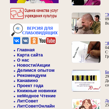
"Х
09
Вс
"Я
04
Главная
С 
Карта сайта
Гр
О нас
Новости/Акции
Делимся опытом
Би
Рекомендуем
29
Канавино
Де
со
Проект года
Книжные новинки
неМодное Чтение
ЛитСовет
Де
25
ЛитСоветОнлайн