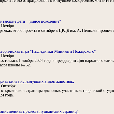
. ярко и тепло отпраздновали в минувшее воскресенье. Читайте н
итающие дети – умное поколение"
 Ноября
рамках этого проекта в октябре в ЦРДБ им. А. Пешкова прошел 
торическая игра "Наследники Минина и Пожарского"
 Ноября
.состоялась 1 ноября 2024 года в преддверии Дня народного един
асса школы № 52.
рная книга исчезнувших видов животных
 Октября
открыла свои страницы для юных участников творческой студи
24 года.
аинственная прелесть пушкинских страниц"