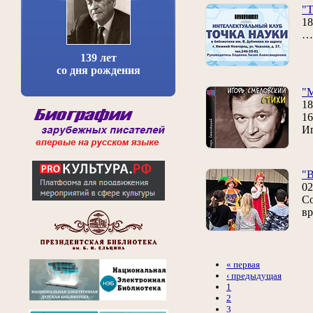
"Т
18
… 
139 лет
со дня рождения
"
18
16
И
"В
02
Со
вр
« первая
‹ предыдущая
1
2
3