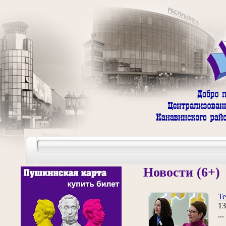
Новости (6+)
Т
13
..