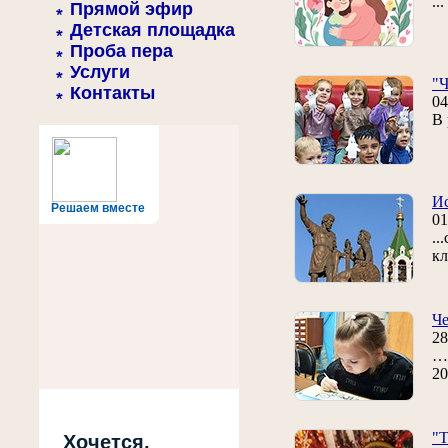
..
Прямой эфир
Детская площадка
Проба пера
Услуги
"Ч
Контакты
04
В 
Ис
Решаем вместе
01
..
кл
Че
28
… 
20
"Т
Хочется,