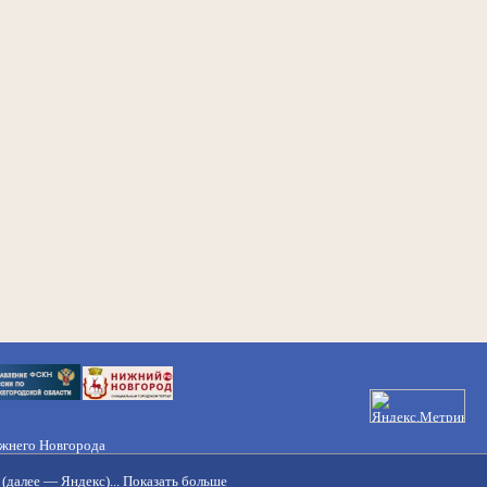
ижнего Новгорода
21-50-98, 221-88-82
(далее — Яндекс)...
Показать больше