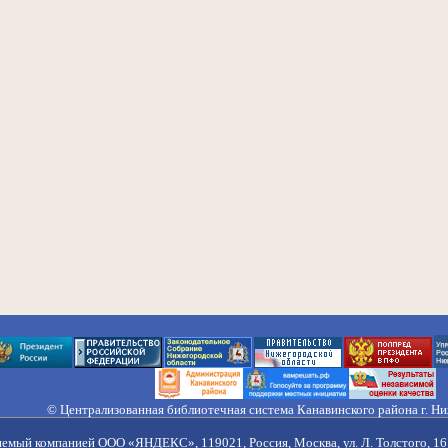
© Централизованная библиотечная система Канавинского района г. Н
603033, Россия, г. Н. Новгород, ул. Гороховецкая, 18А, Тел/факс (831) 2
Правила обработки персональных данных
яемый компанией ООО «ЯНДЕКС», 119021, Россия, Москва, ул. Л. Толстого, 16 