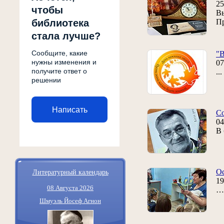
25
чтобы
Вы
библиотека
Пр
стала лучше?
Сообщите, какие
"В
нужны изменения и
07
получите ответ о
..
решении
Написать
Со
04
В 
Литературный календарь
Ос
19
08 Августа 2026
… 
Шмуэль Йосеф Агнон