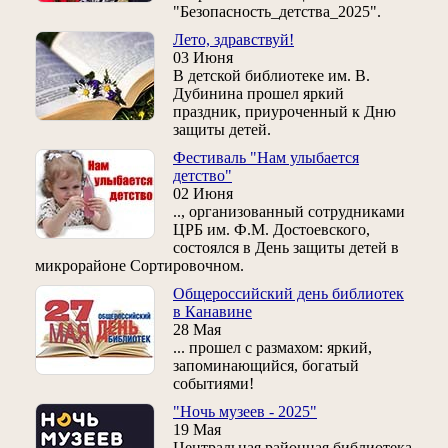
"Безопасность_детства_2025".
Лето, здравствуй!
03 Июня
В детской библиотеке им. В.
Дубинина прошел яркий
праздник, приуроченный к Дню
защиты детей.
Фестиваль "Нам улыбается
детство"
02 Июня
.., организованный сотрудниками
ЦРБ им. Ф.М. Достоевского,
состоялся в День защиты детей в
микрорайоне Сортировочном.
Общероссийский день библиотек
в Канавине
28 Мая
... прошел с размахом: яркий,
запоминающийся, богатый
событиями!
"Ночь музеев - 2025"
19 Мая
Центральная районная библиотека