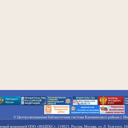
© Централизованная библиотечная система Канавинского района г. Н
603033, Россия, г. Н. Новгород, ул. Гороховецкая, 18А, Тел/факс (831) 2
Правила обработки персональных данных
яемый компанией ООО «ЯНДЕКС», 119021, Россия, Москва, ул. Л. Толстого, 16 