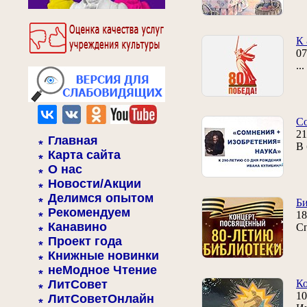
К 
07
..
Со
21
Главная
В 
Карта сайта
О нас
Новости/Акции
Делимся опытом
Би
Рекомендуем
18
Канавино
Сп
Проект года
Книжные новинки
неМодное Чтение
ЛитСовет
Ко
10
ЛитСоветОнлайн