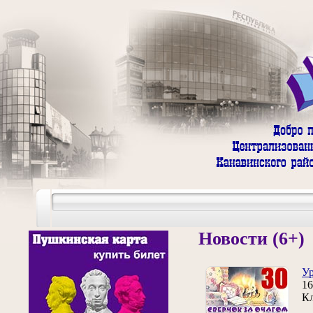
Новости (6+)
Ур
16
Кл