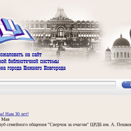
а! Нам 30 лет!
 Мая
уб семейного общения "Сверчок за очагом" ЦРДБ им. А. Пешков