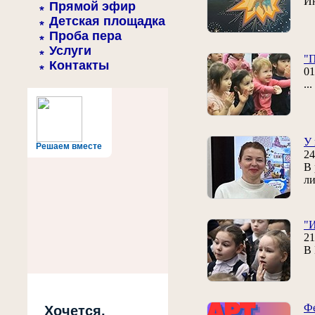
Ин
Прямой эфир
Детская площадка
Проба пера
Услуги
"П
Контакты
01
..
У 
Решаем вместе
24
В 
ли
"И
21
В 
Ф
Хочется,