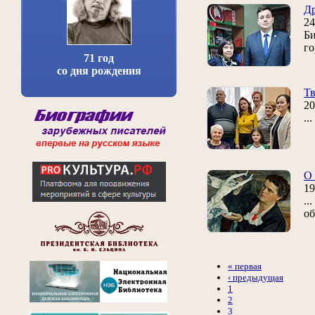
Др
24
Би
го
71 год
со дня рождения
Тв
20
..
О 
19
..
об
« первая
‹ предыдущая
1
2
3