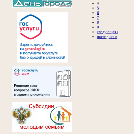
4
5
6
7
8
9
следующая ›
последняя »