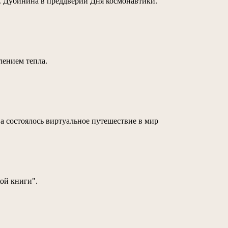
. Дубинина в преддверии Дня космонавтики.
лением тепла.
а состоялось виртуальное путешествие в мир
ой книги".