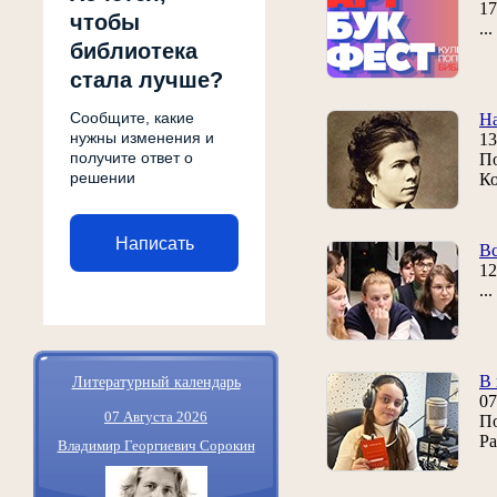
17
чтобы
..
библиотека
стала лучше?
Сообщите, какие
На
нужны изменения и
13
получите ответ о
По
решении
Ко
Написать
Вс
12
..
Литературный календарь
В 
07
07 Августа 2026
По
Ра
Владимир Георгиевич Сорокин