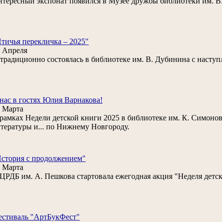
тересный экспонат появился в Музее дружбы библиотеки им. В
тичья перекличка – 2025"
 Апреля
. традиционно состоялась в библиотеке им. В. Дубинина с наступ
нас в гостях Юлия Варнакова!
 Марта
рамках Недели детской книги 2025 в библиотеке им. К. Симонов
тературы и... по Нижнему Новгороду.
стория с продолжением"
 Марта
ЦРДБ им. А. Пешкова стартовала ежегодная акция "Неделя детск
естиваль "АртБукФест"