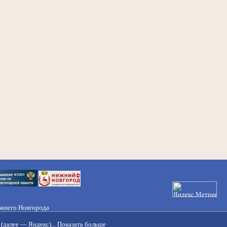
ижнего Новгорода
21-50-98, 221-88-82
(далее — Яндекс)...
Показать больше