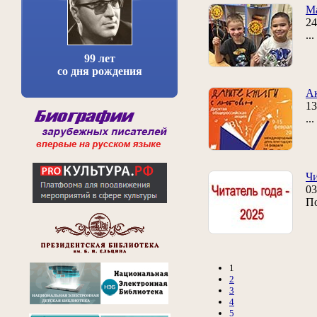
Ма
24
..
99 лет
со дня рождения
Ак
13
..
Чи
03
По
1
2
3
4
5