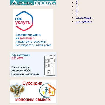
6
7
8
9
следующая ›
последняя »