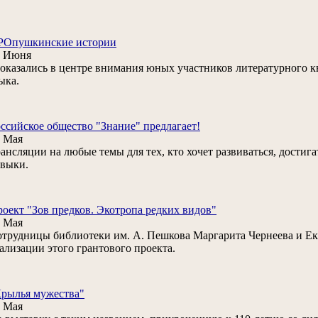
РОпушкинские истории
8 Июня
. оказались в центре внимания юных участников литературного к
ыка.
ссийское общество "Знание" предлагает!
 Мая
ансляции на любые темы для тех, кто хочет развиваться, дости
выки.
оект "Зов предков. Экотропа редких видов"
 Мая
трудницы библиотеки им. А. Пешкова Маргарита Чернеева и Ек
ализации этого грантового проекта.
рылья мужества"
 Мая