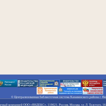
© Централизованная библиотечная система Канавинского района г. Н
603033, Россия, г. Н. Новгород, ул. Гороховецкая, 18А, Тел/факс (831) 2
Правила обработки персональных данных
яемый компанией ООО «ЯНДЕКС», 119021, Россия, Москва, ул. Л. Толстого, 16 