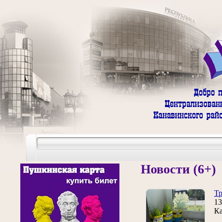
Новости (6+)
Тр
1
Ка