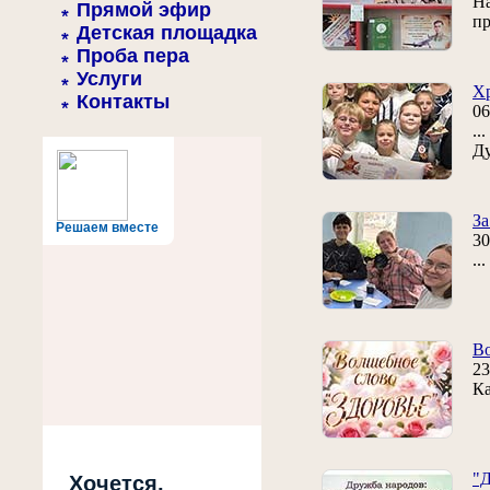
На
Прямой эфир
пр
Детская площадка
Проба пера
Услуги
Хр
Контакты
06
..
Д
За
Решаем вместе
30
..
Во
23
Ка
"Д
Хочется,