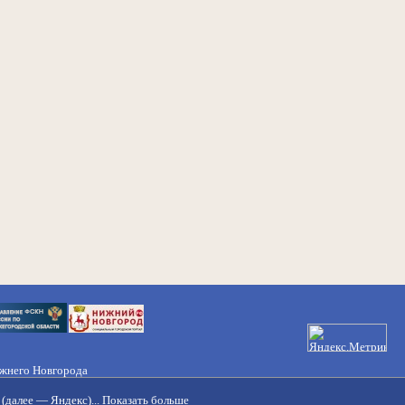
ижнего Новгорода
21-50-98, 221-88-82
(далее — Яндекс)...
Показать больше