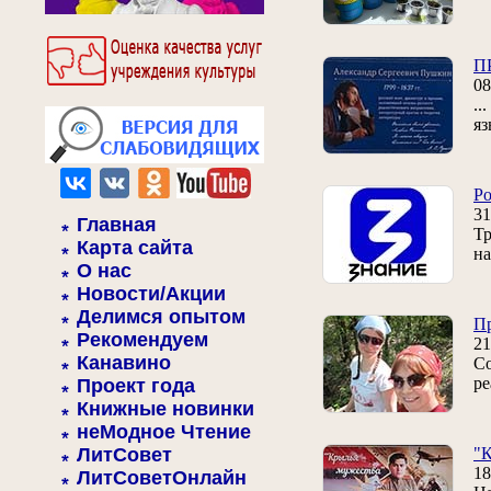
П
0
..
яз
Ро
31
Главная
Тр
Карта сайта
на
О нас
Новости/Акции
Делимся опытом
Пр
Рекомендуем
21
Канавино
Со
ре
Проект года
Книжные новинки
неМодное Чтение
ЛитСовет
"К
18
ЛитСоветОнлайн