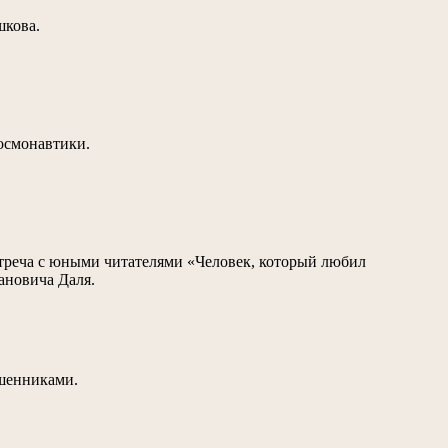
шкова.
космонавтики.
стреча с юными читателями «Человек, который любил
ановича Даля.
ошенниками.