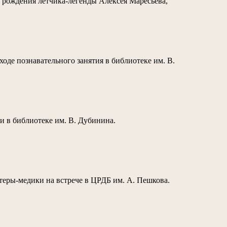
я рождения летчика-легенды Алексея Маресьева,
ходе познавательного занятия в библиотеке им. В.
чи в библиотеке им. В. Дубинина.
нтеры-медики на встрече в ЦРДБ им. А. Пешкова.