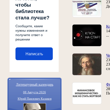
23
чтобы
Де
библиотека
стала лучше?
Сообщите, какие
Ко
нужны изменения и
14
получите ответ о
..
решении
Написать
Че
23
23
сл
Литературный календарь
Ф
28
08 Августа 2026
Пе
Юрий Павлович Казаков