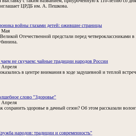
 выставку с таким названием, приуроченную к 110-летию со дн
иглашает ЦРДБ им. А. Пешкова.
оника войны глазами детей: ожившие страницы
 Мая
. Великой Отечественной предстали перед четвероклассниками в 
убинина.
 чаем не скучаем: чайные традиции народов России
 Апреля
. оказались в центре внимания в ходе задушевной и теплой встре
лшебное слово "Здоровье"
 Апреля
к сохранить здоровье в дачный сезон? Об этом рассказали воло
ружба народов: традиции и современность"