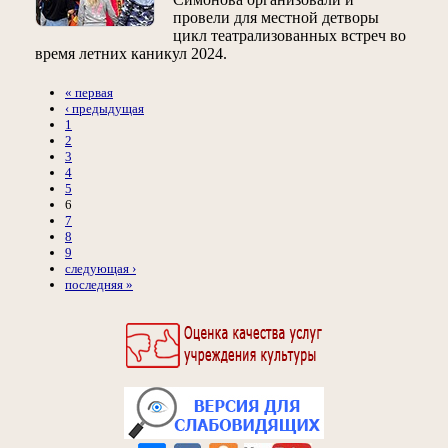
провели для местной детворы
цикл театрализованных встреч во
время летних каникул 2024.
« первая
‹ предыдущая
1
2
3
4
5
6
7
8
9
следующая ›
последняя »