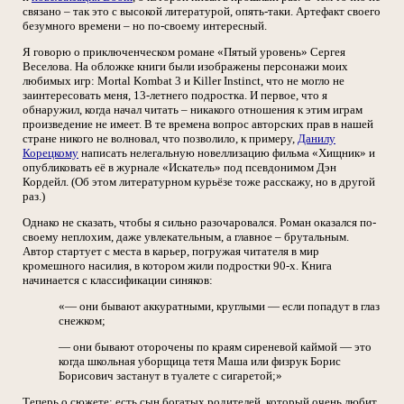
связано – так это с высокой литературой, опять-таки. Артефакт своего
безумного времени – но по-своему интересный.
Я говорю о приключенческом романе «Пятый уровень» Сергея
Веселова. На обложке книги были изображены персонажи моих
любимых игр: Mortal Kombat 3 и Killer Instinct, что не могло не
заинтересовать меня, 13-летнего подростка. И первое, что я
обнаружил, когда начал читать – никакого отношения к этим играм
произведение не имеет. В те времена вопрос авторских прав в нашей
стране никого не волновал, что позволило, к примеру,
Данилу
Корецкому
написать нелегальную новеллизацию фильма «Хищник» и
опубликовать её в журнале «Искатель» под псевдонимом Дэн
Кордейл. (Об этом литературном курьёзе тоже расскажу, но в другой
раз.)
Однако не сказать, чтобы я сильно разочаровался. Роман оказался по-
своему неплохим, даже увлекательным, а главное – брутальным.
Автор стартует с места в карьер, погружая читателя в мир
кромешного насилия, в котором жили подростки 90-х. Книга
начинается с классификации синяков:
«— они бывают аккуратными, круглыми — если попадут в глаз
снежком;
— они бывают оторочены по краям сиреневой каймой — это
когда школьная уборщица тетя Маша или физрук Борис
Борисович застанут в туалете с сигаретой;»
Теперь о сюжете: есть сын богатых родителей, который очень любит