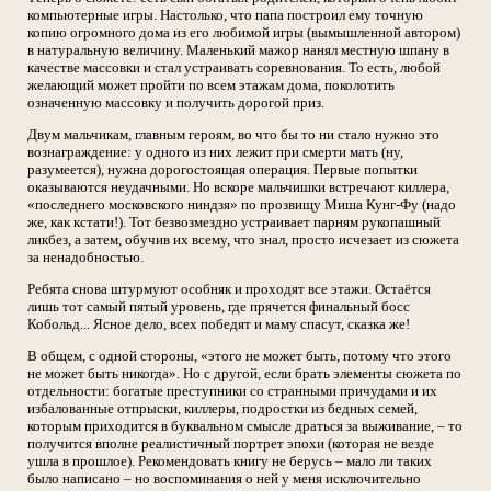
компьютерные игры. Настолько, что папа построил ему точную
копию огромного дома из его любимой игры (вымышленной автором)
в натуральную величину. Маленький мажор нанял местную шпану в
качестве массовки и стал устраивать соревнования. То есть, любой
желающий может пройти по всем этажам дома, поколотить
означенную массовку и получить дорогой приз.
Двум мальчикам, главным героям, во что бы то ни стало нужно это
вознаграждение: у одного из них лежит при смерти мать (ну,
разумеется), нужна дорогостоящая операция. Первые попытки
оказываются неудачными. Но вскоре мальчишки встречают киллера,
«последнего московского ниндзя» по прозвищу Миша Кунг-Фу (надо
же, как кстати!). Тот безвозмездно устраивает парням рукопашный
ликбез, а затем, обучив их всему, что знал, просто исчезает из сюжета
за ненадобностью.
Ребята снова штурмуют особняк и проходят все этажи. Остаётся
лишь тот самый пятый уровень, где прячется финальный босс
Кобольд... Ясное дело, всех победят и маму спасут, сказка же!
В общем, с одной стороны, «этого не может быть, потому что этого
не может быть никогда». Но с другой, если брать элементы сюжета по
отдельности: богатые преступники со странными причудами и их
избалованные отпрыски, киллеры, подростки из бедных семей,
которым приходится в буквальном смысле драться за выживание, – то
получится вполне реалистичный портрет эпохи (которая не везде
ушла в прошлое). Рекомендовать книгу не берусь – мало ли таких
было написано – но воспоминания о ней у меня исключительно