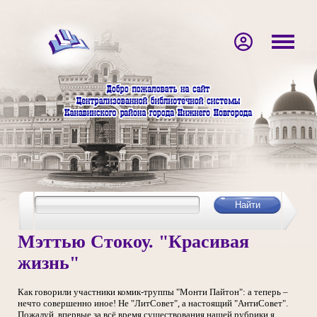
Мэттью Стокоу. "Красивая
жизнь"
Как говорили участники комик-труппы "Монти Пайтон": а теперь –
нечто совершенно иное! Не "ЛитСовет", а настоящий "АнтиСовет".
Пожалуй, впервые за всё время существования нашей рубрики я