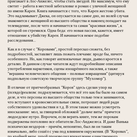
приезжает в Лос-Анжелес, чтобы стать звездой. Но максимум, что ему
светит – работа в местной забегаловке и роман с уличной женщиной
по имени Карен. Книга начинается с того, что Карен жестоко убита.
Это надламывает Джека, он опускается на самое дно, но волей случая
знакомится с женщиной из высшего общества и наконец попадает на
телевидение, после чего и начинается та самая "красивая жизнь", к
которой он стремился. Одна беда: его новая пассия, кажется, имеет
отношение к убийству Карен. И начинается некое подобие
расследования...
Как и в случае с "Коровами", простой пересказ сюжета, без
подробностей, заставляет лишь пожать плечами: вроде бы, ничего
особенного. Но, как говорят англоязычные люди, дьявол кроется в
деталях. В данном случае читателя ждут подробнейшие описания
употребления наркотиков, сцены изощрённого насилия, а также
"вершина человеческого общения – половые извращения" (цитируя
подпольную советскую творческую группу "Мухомор").
В отличие от притчеобразных "Коров" здесь сделан упор на
(псевдо)реализм: подразумевается, что всё это как бы было на самом
деле, и что персоны из высшего общества только тем и занимаются,
что вступают в кровосмесительные связи, потрошат людей ради
собственного удовольствия и т.д. В этом также можно усмотреть
иносказание: мол, за глянцевой обложкой "дольче виты" прячется
людоедское нутро. Впрочем, если верить книге, тем же порокам
подвержены поголовно все обитатели Лос-Анджелеса. И даже Ванька
психически нездоров – причём, непонятно, был ли он таким
изначально, либо сошёл с ума под влиянием окружения. (В "Коровах",
по крайней мере, герой производил впечатление единственного