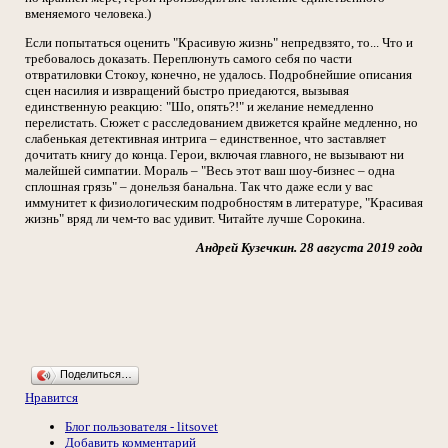
вменяемого человека.)
Если попытаться оценить "Красивую жизнь" непредвзято, то... Что и
требовалось доказать. Переплюнуть самого себя по части
отвратиловки Стокоу, конечно, не удалось. Подробнейшие описания
сцен насилия и извращений быстро приедаются, вызывая
единственную реакцию: "Шо, опять?!" и желание немедленно
перелистать. Сюжет с расследованием движется крайне медленно, но
слабенькая детективная интрига – единственное, что заставляет
дочитать книгу до конца. Герои, включая главного, не вызывают ни
малейшей симпатии. Мораль – "Весь этот ваш шоу-бизнес – одна
сплошная грязь" – донельзя банальна. Так что даже если у вас
иммунитет к физиологическим подробностям в литературе, "Красивая
жизнь" вряд ли чем-то вас удивит. Читайте лучше Сорокина.
Андрей Кузечкин. 28 августа 2019 года
Поделиться…
Нравится
Блог пользователя - litsovet
Добавить комментарий