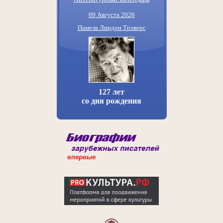
09 Августа 2026
Памела Линдон Трэверс
127 лет
со дня рождения