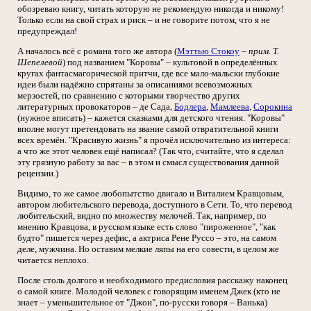
обозреваю книгу, читать которую не рекомендую никогда и никому!
Только если на свой страх и риск – и не говорите потом, что я не
предупреждал!
А началось всё с романа того же автора (
Мэттью Стокоу
–
прим. Т.
Шепелевой
) под названием "Коровы" – культовой в определённых
кругах фантасмагорической притчи, где все мало-мальски глубокие
идеи были надёжно спрятаны за описаниями всевозможных
мерзостей, по сравнению с которыми творчество других
литературных провокаторов – де Сада,
Бодлера
,
Мамлеева
,
Сорокина
(нужное вписать) – кажется сказками для детского чтения. "Коровы"
вполне могут претендовать на звание самой отвратительной книги
всех времён. "Красивую жизнь" я прочёл исключительно из интереса:
а что же этот человек ещё написал? (Так что, считайте, что я сделал
эту грязную работу за вас – в этом и смысл существования данной
рецензии.)
Видимо, то же самое любопытство двигало и Виталием Кравцовым,
автором любительского перевода, доступного в Сети. То, что перевод
любительский, видно по множеству мелочей. Так, например, по
мнению Кравцова, в русском языке есть слово "пироженное", "как
будто" пишется через дефис, а актриса Рене Руссо – это, на самом
деле, мужчина. Но оставим мелкие ляпы на его совести, в целом же
читается неплохо.
После столь долгого и необходимого предисловия расскажу наконец
о самой книге. Молодой человек с говорящим именем Джек (кто не
знает – уменьшительное от "Джон", по-русски говоря – Ванька)