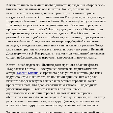
Как бы то ни было, в книге необходимость проведения «Королевской
битвы» вообще никак не объясняется. Точнее, объяснение
исчерпывается тем, что действие происходит в тоталитарном
государстве Великая Восточноазиатская Республика, объединяющем
территории бывших Японии и Китая. Ну, а чем ещё могут заниматься
тоталитарные режимы, как не уничтожать собственных граждан в
промышленных масштабах? Поэтому для участия в «КБ» ежегодно
отбирают не один класс, а целых пятьдесят... И всё б ничего, но в
реальной жизни подобные истребления, как правило, оправдываются
хоть какой-то необходимостью — например, борьбой с «врагами
народа», «чуждыми классами» или «неправильными расами». Тогда
как в книге причина отсутствует вовсе: просто «так решил Великий
Диктатор» — и всё. Как результат, становится непонятной ненависть
солдат, наблюдающих за игроками, к несчастным школьникам...
Кстати, о наблюдателях. Львиная доля мрачного обаяния фильма
«Королевская битва» — заслуга нечеловечески харизматичного
актёра
Такеши Китано
, сыгравшего роль учителя Китано (эво как!) —
ведущего игры. В книге его, по понятной причине, нет, а в роли
главного злодея выступает менее интересный персонаж. Также
бросается в глаза, что двое «засланных казачков» — подсадных
участников игры — в книге являются полноценными
одноклассниками прочих героев. В целом же имена героев и
обстоятельства их гибели совпадают. А что до концовки, то... не буду
раскрывать — читайте сами, если вдруг (как и я) не прочли в своё
время, а сейчас вдруг стало интересно, с чего же всё начиналось.
Теперь о грустном: приходится признать, что репутация этой книги