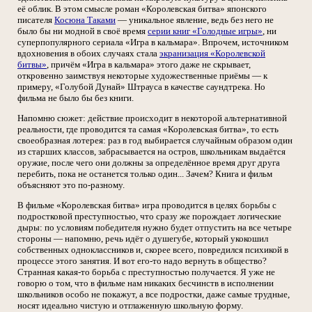
её облик. В этом смысле роман «Королевская битва» японского
писателя
Косюна Таками
— уникальное явление, ведь без него не
было бы ни модной в своё время
серии книг «Голодные игры»
, ни
суперпопулярного сериала «Игра в кальмара». Впрочем, источником
вдохновения в обоих случаях стала
экранизация «Королевской
битвы»
, причём «Игра в кальмара» этого даже не скрывает,
откровенно заимствуя некоторые художественные приёмы — к
примеру, «Голубой Дунай» Штрауса в качестве саундтрека. Но
фильма не было бы без книги.
Напомню сюжет: действие происходит в некоторой альтернативной
реальности, где проводится та самая «Королевская битва», то есть
своеобразная лотерея: раз в год выбирается случайным образом один
из старших классов, забрасывается на остров, школьникам выдаётся
оружие, после чего они должны за определённое время друг друга
перебить, пока не останется только один... Зачем? Книга и фильм
объясняют это по-разному.
В фильме «Королевская битва» игра проводится в целях борьбы с
подростковой преступностью, что сразу же порождает логические
дыры: по условиям победителя нужно будет отпустить на все четыре
стороны — напомню, речь идёт о душегубе, который укокошил
собственных одноклассников и, скорее всего, повредился психикой в
процессе этого занятия. И вот его-то надо вернуть в общество?
Странная какая-то борьба с преступностью получается. Я уже не
говорю о том, что в фильме нам никаких бесчинств в исполнении
школьников особо не покажут, а все подростки, даже самые трудные,
носят идеально чистую и отглаженную школьную форму.