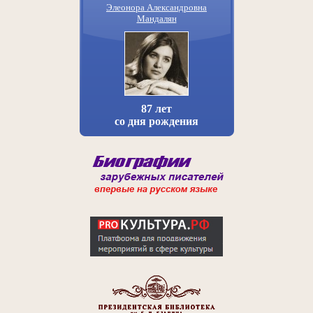
Элеонора Александровна
Мандалян
87 лет
со дня рождения