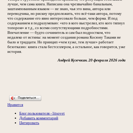
лучше, чем сама книга. Написана она чрезвычайно банальным,
заштампованным языком — не знаю, чья это вина, автора или
переводчика, но рискну предположить, что всё-таки автора, потому
что содержание его явно интересовало больше, чем форма. И под
содержанием я подразумеваю: «кто в кого выстрелил, кто кого тяпнул
топором» и т.д., со всеми сопутствующими подробностями.
Впечатление — будто сочинитель и сам был подростком, что
недалеко от истины: на момент создания романа Косюну Таками не
было и тридцати. Но принцип «чем хуже, тем лучше» работает
безотказно: книга стала бестселлером, а остальное, как говорится, уже
история.
Андрей Кузечкин. 20 февраля 2026 года
Поделиться…
Нравится
Блог пользователя - litsovet
Добавить комментарий
Цитировать