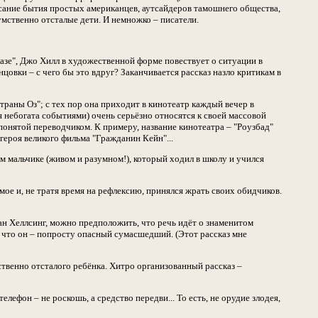
писание бытия простых американцев, аутсайдеров тамошнего общества,
умственно отсталые дети. И немножко – писатели.
казе", Джо Хилл в художественной форме повествует о ситуации в
вки – с чего бы это вдруг? Заканчивается рассказ назло критикам в
страны Оз"; с тех пор она приходит в кинотеатр каждый вечер в
я небогата событиями) очень серьёзно относятся к своей массовой
епонятой переводчиком. К примеру, название кинотеатра – "Роузбад"
 героя великого фильма "Гражданин Кейн"...
ом мальчике (живом и разумном!), который ходил в школу и учился
мое и, не тратя время на рефлексию, принялся жрать своих обидчиков.
ан Хеллсинг, можно предположить, что речь идёт о знаменитом
 что он – попросту опасный сумасшедший. (Этот рассказ мне
ственно отсталого ребёнка. Хитро организованный рассказ –
ефон – не роскошь, а средство передви... То есть, не орудие злодея,