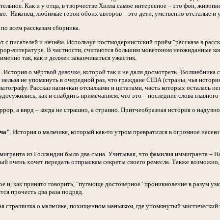
тельное. Как и у отца, в творчестве Хилла самое интересное – это фон, живо
ю. Наконец, любимые герои обоих авторов – это дети, умственно отсталые и 
 по всем рассказам сборника.
от с писателей и начнём. Используя постмодернистский приём "рассказа в расс
ор-литературе. В частности, считаются большим моветоном неожиданные концо
именно так, как и должен заканчиваться ужастик.
"
. История о мёртвой девочке, которой так и не дали досмотреть "Волшебника 
ь нельзя не упомянуть в очередной раз, что граждане США (страны, чья истори
ематографу. Рассказ напичкан отсылками и цитатами, часть которых осталась н
 удосужились, как и снабдить примечанием, что это – последние слова главного
оррор, а вирд – когда не страшно, а странно. Притчеобразная история о надувн
нча"
. История о мальчике, который как-то утром превратился в огромное насеко
ммигранта из Голландии было два сына. Учитывая, что фамилия иммигранта – В
рый очень хочет передать отпрыскам секреты своего ремесла. Также возможно,
кое и, как принято говорить, "пугающе достоверное" проникновение в разум ум
ся прочесть два раза подряд.
ая страшилка о мальчике, похищенном маньяком, где упомянутый мистический тел