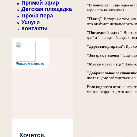
Прямой эфир
"В ловушке"
. Ещё одна ист
Детская площадка
герой его не упускает.
Проба пера
"Плащ"
. История о том, ка
Услуги
что он будет использовать их
Контакты
"Последний вздох"
. Внезап
дза" и "последний выдох го
"Деревья-призраки"
. Крохо
"Завтрак у вдовы"
. Ещё од
Решаем вместе
"Маска моего отца"
. Ещё о
"Добровольное заключени
настоящему заблудиться и вы
Если подвести итог: книгу в
можно возразить, что хороши
Хочется,