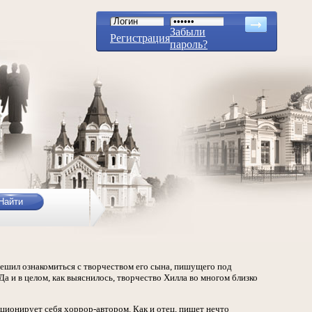
Забыли
Регистрация
пароль?
з решил ознакомиться с творчеством его сына, пишущего под
Да и в целом, как выяснилось, творчество Хилла во многом близко
зиционирует себя хоррор-автором. Как и отец, пишет нечто