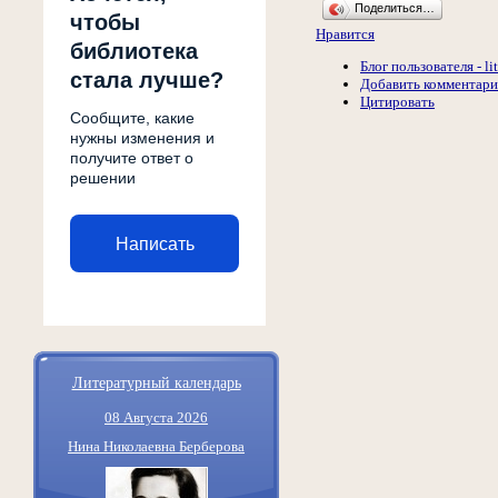
Поделиться…
чтобы
Нравится
библиотека
Блог пользователя - li
стала лучше?
Добавить комментар
Цитировать
Сообщите, какие
нужны изменения и
получите ответ о
решении
Написать
Литературный календарь
08 Августа 2026
Нина Николаевна Берберова