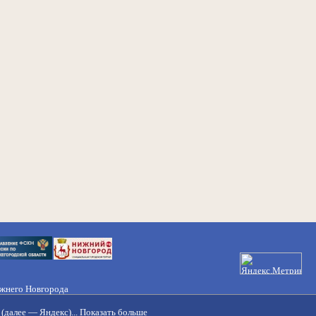
ижнего Новгорода
21-50-98, 221-88-82
(далее — Яндекс)...
Показать больше