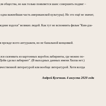
для общества, но как только появляется шанс совершить подвиг –
 одна важнейшая часть американской культуры). Но это ещё не значит,
следние вздохи" великих людей. Как тут не вспомнить фильм "Кин-дза-
ая прежде всего антуражем, но не банальной концовкой.
чился склеивать из картонных коробок лабиринты, где можно по-
"Дейв сделал лабиринт". (В выходных данных имени Хилла нет.)
качественной литературой или вообще литературой. Хотя всегда
Андрей Кузечкин. 4 августа 2020 года