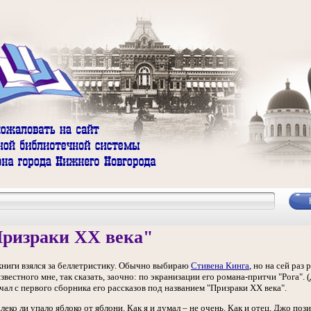
Призраки XX века"
 книги взялся за беллетристику. Обычно выбираю
Стивена Кинга
, но на сей ра
вестного мне, так сказать, заочно: по экранизации его романа-притчи "Рога". (
чал с первого сборника его рассказов под названием "Призраки XX века".
леко ли упало яблоко от яблони. Как я и думал – не очень. Как и отец, Джо по