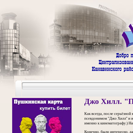
Джо Хилл. "
Как всегда, после серьёзной
псевдонимом "Джо Хилл" и из
именно к кинематографу.) На
Конечно, было интересно, да