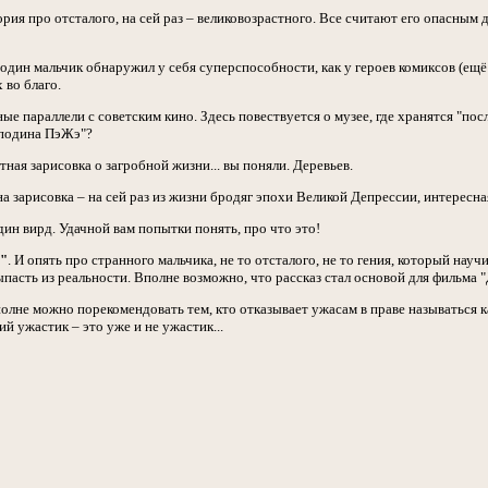
ория про отсталого, на сей раз – великовозрастного. Все считают его опасным 
к один мальчик обнаружил у себя суперспособности, как у героев комиксов (ещё
 во благо.
ные параллели с советским кино. Здесь повествуется о музее, где хранятся "по
сподина ПэЖэ"?
тная зарисовка о загробной жизни... вы поняли. Деревьев.
на зарисовка – на сей раз из жизни бродяг эпохи Великой Депрессии, интересн
дин вирд. Удачной вам попытки понять, про что это!
е"
. И опять про странного мальчика, не то отсталого, не то гения, который нау
пасть из реальности. Вполне возможно, что рассказ стал основой для фильма 
полне можно порекомендовать тем, кто отказывает ужасам в праве называться 
й ужастик – это уже и не ужастик...