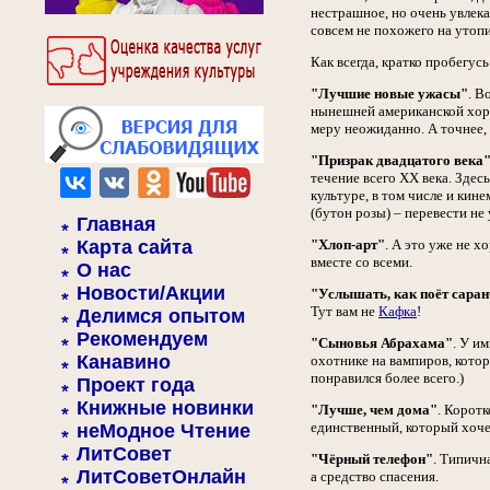
нестрашное, но очень увлека
совсем не похожего на утопи
Как всегда, кратко пробегусь
"Лучшие новые ужасы"
. В
нынешней американской хорр
меру неожиданно. А точнее, 
"Призрак двадцатого века
течение всего XX века. Здес
культуре, в том числе и кин
(бутон розы) – перевести не
Главная
Карта сайта
"Хлоп-арт"
. А это уже не х
вместе со всеми.
О нас
Новости/Акции
"Услышать, как поёт сара
Тут вам не
Кафка
!
Делимся опытом
Рекомендуем
"Сыновья Абрахама"
. У и
Канавино
охотнике на вампиров, кото
понравился более всего.)
Проект года
Книжные новинки
"Лучше, чем дома"
. Корот
единственный, который хочет
неМодное Чтение
ЛитСовет
"Чёрный телефон"
. Типичн
ЛитСоветОнлайн
а средство спасения.