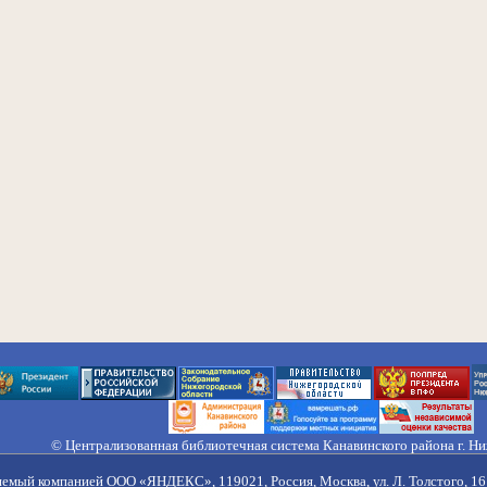
© Централизованная библиотечная система Канавинского района г. Н
603033, Россия, г. Н. Новгород, ул. Гороховецкая, 18А, Тел/факс (831) 2
Правила обработки персональных данных
яемый компанией ООО «ЯНДЕКС», 119021, Россия, Москва, ул. Л. Толстого, 16 