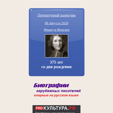
Литературный календарь
06 Августа 2026
Франсуа Фенелон
375 лет
со дня рождения