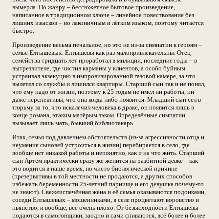
вымерла. По жанру – бессюжетное бытовое произведение,
написанное в традиционном ключе – линейное повествование без
лишних изысков – но лаконичным и лёгким языком, поэтому читается
быстро.
Произведение весьма печальное, но это не из-за симпатии к героям –
семье Елтышевых. Елтышевы как раз малопривлекательны. Отец
семейства тридцать лет проработал в милиции, последние годы – в
вытрезвителе, где чистил карманы у клиентов, а особо буйным
устраивал экзекуцию в импровизированной газовой камере, за что
вылетел со службы и лишился квартиры. Старший сын так и не понял,
что ему надо от жизни, поэтому к 25 годам не имел ни работы, ни
даже перспективы, что она когда-либо появится. Младший сын сел в
тюрьму за то, что искалечил человека в драке, он появится лишь в
конце романа, этаким матёрым зэком. Определённые симпатии
вызывает лишь мать, бывший библиотекарь.
Итак, семья под давлением обстоятельств (из-за агрессивности отца и
неумения сыновей устроиться в жизни) перебирается в село, где
вообще нет никакой работы и непонятно, как и на что жить. Старший
сын Артём практически сразу же женится на разбитной девке – как
это водится в наше время, по чисто биологической причине
(презервативы в той местности не продаются, а других способов
избежать беременности 25-летний парнище и его девушка почему-то
не знают). Свежеиспечённая жена и её семья оказываются подонками,
соседи Елтышевых – мошенниками, в селе процветают воровство и
пьянство, и вообще, всё очень плохо. От безысходности Елтышевы
подаются в самогонщики, заодно и сами спиваются, всё более и более