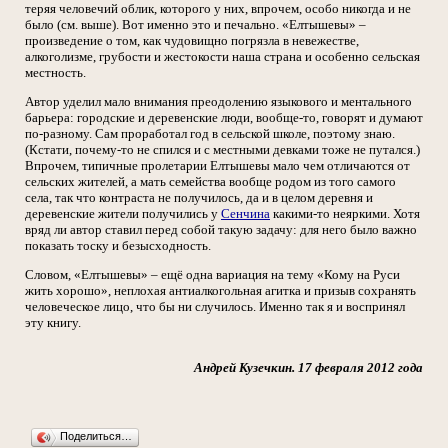
теряя человечий облик, которого у них, впрочем, особо никогда и не
было (см. выше). Вот именно это и печально. «Елтышевы» –
произведение о том, как чудовищно погрязла в невежестве,
алкоголизме, грубости и жестокости наша страна и особенно сельская
местность.
Автор уделил мало внимания преодолению языкового и ментального
барьера: городские и деревенские люди, вообще-то, говорят и думают
по-разному. Сам проработал год в сельской школе, поэтому знаю.
(Кстати, почему-то не спился и с местными девками тоже не путался.)
Впрочем, типичные пролетарии Елтышевы мало чем отличаются от
сельских жителей, а мать семейства вообще родом из того самого
села, так что контраста не получилось, да и в целом деревня и
деревенские жители получились у
Сенчина
какими-то неяркими. Хотя
вряд ли автор ставил перед собой такую задачу: для него было важно
показать тоску и безысходность.
Словом, «Елтышевы» – ещё одна вариация на тему «Кому на Руси
жить хорошо», неплохая антиалкогольная агитка и призыв сохранять
человеческое лицо, что бы ни случилось. Именно так я и воспринял
эту книгу.
Андрей Кузечкин. 17 февраля 2012 года
Поделиться…