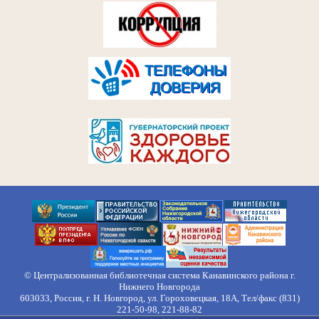
© Централизованная библиотечная система Канавинского района г.
Нижнего Новгорода
603033, Россия, г. Н. Новгород, ул. Гороховецкая, 18А, Тел/факс (831)
221-50-98, 221-88-82