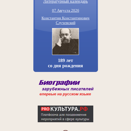
Литературный календарь
07 Августа 2026
Константин Константинович
Случевский
189 лет
со дня рождения