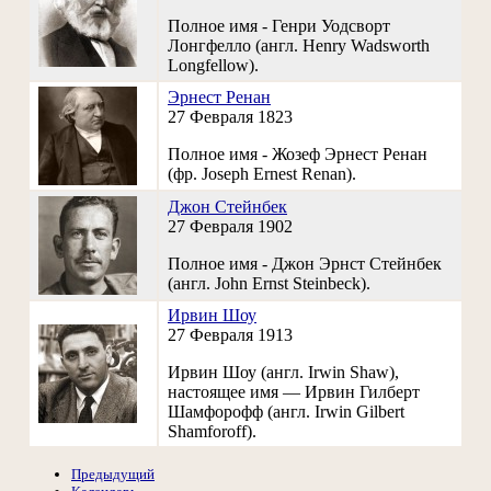
Полное имя - Генри Уодсворт
Лонгфелло (англ. Henry Wadsworth
Longfellow).
Эрнест Ренан
27 Февраля 1823
Полное имя - Жозеф Эрнест Ренан
(фр. Joseph Ernest Renan).
Джон Стейнбек
27 Февраля 1902
Полное имя - Джон Эрнст Стейнбек
(англ. John Ernst Steinbeck).
Ирвин Шоу
27 Февраля 1913
Ирвин Шоу (англ. Irwin Shaw),
настоящее имя — Ирвин Гилберт
Шамфорофф (англ. Irwin Gilbert
Shamforoff).
Предыдущий