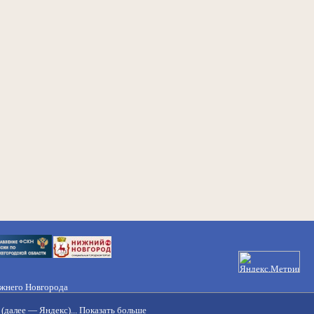
ижнего Новгорода
21-50-98, 221-88-82
(далее — Яндекс)...
Показать больше