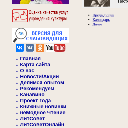
Наст
Предыдущий
Календарь
Далее
Главная
Карта сайта
О нас
Новости/Акции
Делимся опытом
Рекомендуем
Канавино
Проект года
Книжные новинки
неМодное Чтение
ЛитСовет
ЛитСоветОнлайн