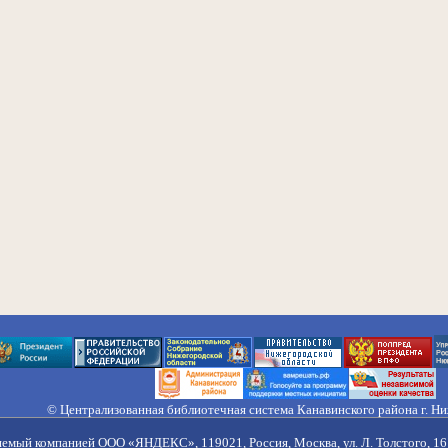
© Централизованная библиотечная система Канавинского района г. Н
603033, Россия, г. Н. Новгород, ул. Гороховецкая, 18А, Тел/факс (831) 2
Правила обработки персональных данных
яемый компанией ООО «ЯНДЕКС», 119021, Россия, Москва, ул. Л. Толстого, 16 