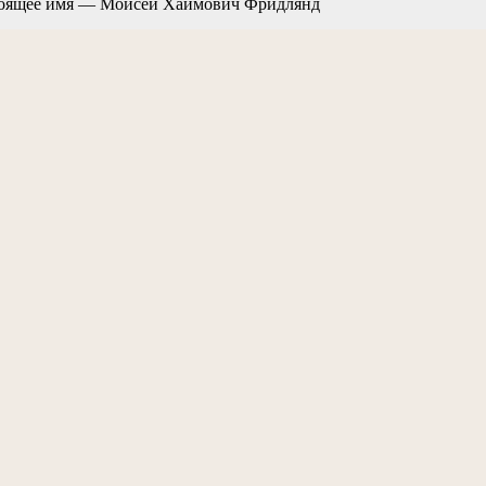
оящее имя — Моисей Хаимович Фридлянд