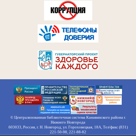
© Централизованная библиотечная система Канавинского района г.
Нижнего Новгорода
603033, Россия, г. Н. Новгород, ул. Гороховецкая, 18А, Тел/факс (831)
221-50-98, 221-88-82