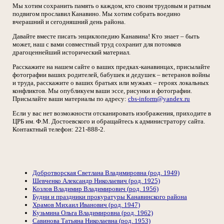
Мы хотим сохранить память о каждом, кто своим трудовым и ратным
подвигом прославил Канавино. Мы хотим собрать воедино
вчерашний и сегодняшний день района.
Давайте вместе писать энциклопедию Канавина! Кто знает – быть
может, наш с вами совместный труд сохранит для потомков
драгоценнейший исторический материал.
Расскажите на нашем сайте о ваших предках-канавинцах, присылайте
фотографии ваших родителей, бабушек и дедушек – ветеранов войны
и труда, расскажите о ваших братьях или мужьях – героях локальных
конфликтов. Мы опубликуем ваши эссе, рисунки и фотографии.
Присылайте ваши материалы по адресу:
cbs-inform@yandex.ru
Если у вас нет возможности отсканировать изображения, приходите в
ЦРБ им. Ф.М. Достоевского и обращайтесь к администратору сайта.
Контактный телефон: 221-888-2.
Добротворская Светлана Владимировна (род. 1949)
Шевченко Александр Николаевич (род. 1925)
Козлов Владимир Владимирович (род. 1956)
Будни и праздники прокуратуры Канавинского района
Храмов Михаил Иванович (род. 1947)
Кузьмина Ольга Владимировна (род. 1962)
Савинова Татьяна Николаевна (род. 1953)