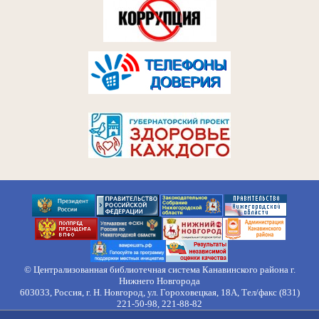
© Централизованная библиотечная система Канавинского района г.
Нижнего Новгорода
603033, Россия, г. Н. Новгород, ул. Гороховецкая, 18А, Тел/факс (831)
221-50-98, 221-88-82
Правила обработки персональных данных