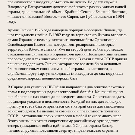
преимущество в воздухе, объяснять не нужно. По долгу службы
Владимиру Панкратовичу довелось побывать в разных концах нашей
страны, да и не только её. «Был и Крайний Север, и Ближний Восток»,
– пишет он. Ближний Восток – это Сирия, где Губин оказался в 1984
году.
Армия Сирии с 1976 года наводила порядок в соседнем Ливане, где
шла гражданская война. В 1982 году на территорию Ливана вторглась
армия Израиля, с целью уничтожить военные базы Организации
Освобождения Палестины, которая контролировала некоторые
территории Южного Ливана. Уже на второй день войны произошло
столкновение сирийской и израильской армий. Последняя значительно
превосходила в техническом оснащении. В связи с этим СССР принял
решение поддержать Сирию, которая в те времена была основным
ближневосточным союзником нашей страны – в частности, в
сирийском порту Тартус находилась (и находится до сих пор) наша
средиземноморская военно-морская база.
В Сирию для усиления ПВО были направлены два зенитно-ракетных
полка и подразделения радиоэлектронной борьбы. Конечный пункт
переброски не назывался до последнего момента. Советские солдаты
и офицеры уходили в неизвестность. Каждый из них дал воинскую
присягу и готов был отправиться хоть на край света для выполнения
воинского долга. Не вызывала сомнений и правильность политики
СССР – отстаивание своих интересов в любой точке земного шара.
Этого очень не хватает современному российскому руководству:
теперь гражданская война идёт в самой Сирии, страны Запада
пытаются руками повстанцев свергнуть правительство страны, а