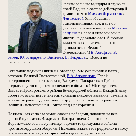
носили военные мундиры и служили
своей Родине в составе действующей
армии. То, что
Михаил Лермонтов
и
Лев Толстой
были боевыми
офицерами, знают все, а вот об
участии писателя-юмориста
Михаила
Зощенко
в Первой мировой войне
многие не догадываются. А сколько
талантливых писателей и поэтов
прошли пекло Великой
Отечественной!
В. Астафьев
,
В.
Быков
,
Ю. Бондарев
,
Б. Васильев
,
В. Некрасов
… Всех и не
перечислишь.
Есть такие люди и в Нижнем Новгороде. Мы уже писали о поэте,
ветеране Великой Отечественной,
В.А. Аполлонове
. Герой
сегодняшнего нашего рассказа, Владимир Панкратович Губин,
родился спустя год после окончания войны – в 1946 году, в селе
Вязовое Прохоровского района Белгородской области. Каждый, кому
дорога история, встрепенётся, услышав знакомое название: да-да, это
тот самый район, где состоялось крупнейшее танковое сражение
Великой Отечественной – битва под Прохоровкой.
Не иначе, как сама эта земля, славная победами, повлияла на всю
дальнейшую жизнь Владимира Панкратовича. Он окончил
Воронежское военное училище и долгие годы служил в войсках
противовоздушной обороны. Насколько важен этот род войск в эпоху
современных войн, в которых побеждает тот, у кого есть