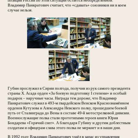
позиция России по этой ситуации остаётся неопределённой.
Владимир Панкратович считает, что «сдавать» союзников ни в коем
случае нельзя.
Губин прослужил в Сирии полгода, получив из рук самого президента
страны Х. Асада орден «За боевую подготовку I степени» и особый
подарок – наручные часы. Награда тем дороже, что Владимир
Панкратович служил в 493-м гвардейском Венском Краснознамённом
орденов Кутузова и Александра Невского полку, прошедшем боевой
путь от Сталинграда до Вены в составе 49-й мотострелковой дивизии.
Военнослужащие полка стали прототипами героев книги Юрия
Бондарева «Горячий снег». А благодаря Губину и другим доблестным
солдатам и офицерам слава этого полка не меркнет и в наши дни.
В 1992 году Владимир Панкратович ушёл в запас из управления