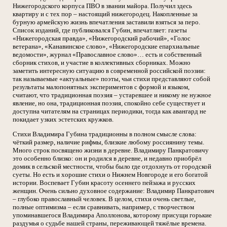
Нижегородского корпуса ПВО в звании майора. Получил здесь
квартиру и с тех пор – настоящий нижегородец. Накопленные за
бурную армейскую жизнь впечатления заставили взяться за перо.
Список изданий, где публиковался Губин, впечатляет: газеты
«Нижегородская правда», «Нижегородский рабочий», «Голос
ветерана», «Канавинское слово», «Нижегородские епархиальные
ведомости», журнал «Православное слово»… есть и собственный
сборник стихов, и участие в коллективных сборниках. Можно
заметить интересную ситуацию в современной российской поэзии:
так называемые «актуальные» поэты, чьи стихи представляют собой
результаты малопонятных экспериментов с формой и языком,
считают, что традиционная поэзия – устаревшее и никому не нужное
явление, но она, традиционная поэзия, спокойно себе существует и
доступна читателям на страницах периодики, тогда как авангард не
покидает узких эстетских кружков.
Стихи Владимира Губина традиционны в полном смысле слова:
чёткий размер, наличие рифмы, близкие любому россиянину темы.
Много строк посвящено жизни в деревне. Владимиру Панкратовичу
это особенно близко: он и родился в деревне, и недавно приобрёл
домик в сельской местности, чтобы было где отдохнуть от городской
суеты. Но есть и хорошие стихи о Нижнем Новгороде и его богатой
истории. Воспевает Губин красоту осеннего пейзажа и русских
женщин. Очень сильно духовное содержание: Владимир Панкратович
– глубоко православный человек. В целом, стихи очень светлые,
полные оптимизма – если сравнивать, например, с творчеством
упоминавшегося Владимира Аполлонова, которому присущи горькие
раздумья о судьбе нашей страны, переживающей тяжёлые времена.