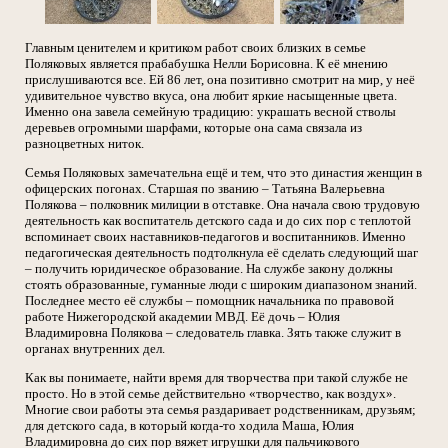
Главным ценителем и критиком работ своих близких в семье
Поляковых является прабабушка Нелли Борисовна. К её мнению
прислушиваются все. Ей 86 лет, она позитивно смотрит на мир, у неё
удивительное чувство вкуса, она любит яркие насыщенные цвета.
Именно она завела семейную традицию: украшать весной стволы
деревьев огромными шарфами, которые она сама связала из
разноцветных ниток.
Семья Поляковых замечательна ещё и тем, что это династия женщин в
офицерских погонах. Старшая по званию – Татьяна Валерьевна
Полякова – полковник милиции в отставке. Она начала свою трудовую
деятельность как воспитатель детского сада и до сих пор с теплотой
вспоминает своих наставников-педагогов и воспитанников. Именно
педагогическая деятельность подтолкнула её сделать следующий шаг
– получить юридическое образование. На службе закону должны
стоять образованные, гуманные люди с широким диапазоном знаний.
Последнее место её службы – помощник начальника по правовой
работе Нижегородской академии МВД. Её дочь – Юлия
Владимировна Полякова – следователь главка. Зять также служит в
органах внутренних дел.
Как вы понимаете, найти время для творчества при такой службе не
просто. Но в этой семье действительно «творчество, как воздух».
Многие свои работы эта семья раздаривает родственникам, друзьям;
для детского сада, в который когда-то ходила Маша, Юлия
Владимировна до сих пор вяжет игрушки для пальчикового