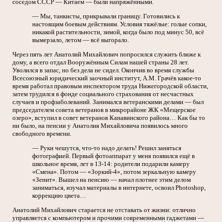
соседом СССР — Китаем — были напряжёнными.
— Мы, танкисты, прикрывали границу. Готовились к
настоящим боевым действиям. Условия тяжёлые: голые сопки,
никакой растительности, зимой, когда было под минус 50, всё
вымерзало, летом — всё выгорало.
Через пять лет Анатолий Михайлович попросился служить ближе к
дому, а всего отдал Вооружённым Силам нашей страны 28 лет.
Уволился в запас, но без дела не сидел. Окончив во время службы
Всесоюзный юридический заочный институт, А.М. Грачёв какое-то
время работал правовым инспектором труда Нижегородской области,
затем трудился в фонде социального страхования от несчастных
случаев и профзаболеваний. Занимался ветеранскими делами — был
председателем совета ветеранов в микрорайоне ЖК «Мещерское
озеро», вступил в совет ветеранов Канавинского района… Как бы то
ни было, на пенсии у Анатолия Михайловича появилось много
свободного времени.
— Руки чешутся, что-то надо делать! Решил заняться
фотографией. Первый фотоаппарат у меня появился ещё в
школьное время, лет в 13-14: родители подарили камеру
«Смена». Потом — «Зоркий-4», потом зеркальную камеру
«Зенит». Вышел на пенсию — начал плотнее этим делом
заниматься, изучал материалы в интернете, освоил Photoshop,
коррекцию цвета…
Анатолий Михайлович старается не отставать от жизни: отлично
управляется с компьютером и прочими современными гаджетами —