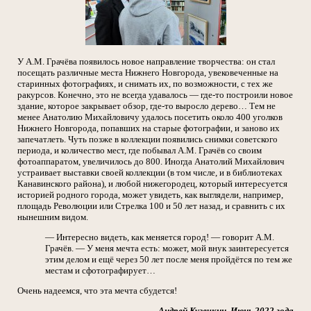
У А.М. Грачёва появилось новое направление творчества: он стал
посещать различные места Нижнего Новгорода, увековеченные на
старинных фотографиях, и снимать их, по возможности, с тех же
ракурсов. Конечно, это не всегда удавалось — где-то построили новое
здание, которое закрывает обзор, где-то выросло дерево… Тем не
менее Анатолию Михайловичу удалось посетить около 400 уголков
Нижнего Новгорода, попавших на старые фотографии, и заново их
запечатлеть. Чуть позже в коллекции появились снимки советского
периода, и количество мест, где побывал А.М. Грачёв со своим
фотоаппаратом, увеличилось до 800. Иногда Анатолий Михайлович
устраивает выставки своей коллекции (в том числе, и в библиотеках
Канавинского района), и любой нижегородец, который интересуется
историей родного города, может увидеть, как выглядели, например,
площадь Революции или Стрелка 100 и 50 лет назад, и сравнить с их
нынешним видом.
— Интересно видеть, как меняется город! — говорит А.М.
Грачёв. — У меня мечта есть: может, мой внук заинтересуется
этим делом и ещё через 50 лет после меня пройдётся по тем же
местам и сфотографирует…
Очень надеемся, что эта мечта сбудется!
Андрей Кузечкин. Июнь 2022 года