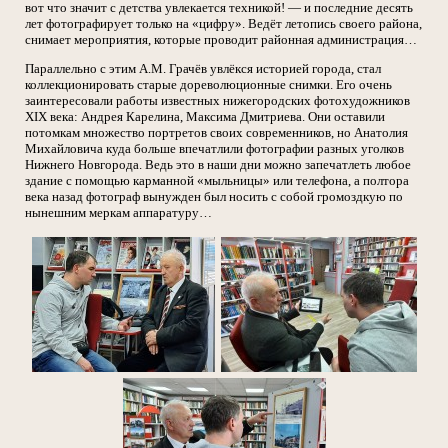
вот что значит с детства увлекается техникой! — и последние десять
лет фотографирует только на «цифру». Ведёт летопись своего района,
снимает мероприятия, которые проводит районная администрация…
Параллельно с этим А.М. Грачёв увлёкся историей города, стал
коллекционировать старые дореволюционные снимки. Его очень
заинтересовали работы известных нижегородских фотохудожников
XIX века: Андрея Карелина, Максима Дмитриева. Они оставили
потомкам множество портретов своих современников, но Анатолия
Михайловича куда больше впечатлили фотографии разных уголков
Нижнего Новгорода. Ведь это в наши дни можно запечатлеть любое
здание с помощью карманной «мыльницы» или телефона, а полтора
века назад фотограф вынужден был носить с собой громоздкую по
нынешним меркам аппаратуру…