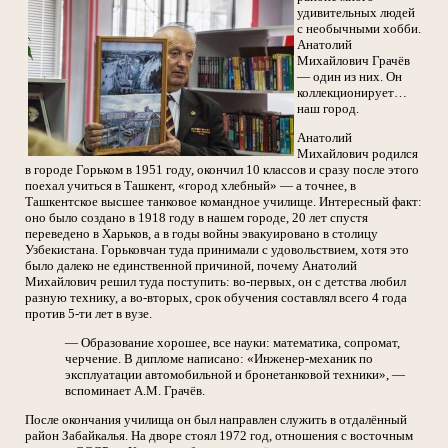
удивительных людей
с необычными хобби.
Анатолий
Михайлович Грачёв
— один из них. Он
коллекционирует…
наш город.
Анатолий
Михайлович родился
в городе Горьком в 1951 году, окончил 10 классов и сразу после этого
поехал учиться в Ташкент, «город хлебный» — а точнее, в
Ташкентское высшее танковое командное училище. Интересный факт:
оно было создано в 1918 году в нашем городе, 20 лет спустя
переведено в Харьков, а в годы войны эвакуировано в столицу
Узбекистана. Горьковчан туда принимали с удовольствием, хотя это
было далеко не единственной причиной, почему Анатолий
Михайлович решил туда поступить: во-первых, он с детства любил
разную технику, а во-вторых, срок обучения составлял всего 4 года
против 5-ти лет в вузе.
— Образование хорошее, все науки: математика, сопромат,
черчение. В дипломе написано: «Инженер-механик по
эксплуатации автомобильной и бронетанковой техники», —
вспоминает А.М. Грачёв.
После окончания училища он был направлен служить в отдалённый
район Забайкалья. На дворе стоял 1972 год, отношения с восточным