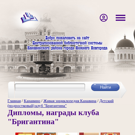
Главная
/
Канавино
/
Живая энциклопедия Канавина
/
Детский
(подростковый) клуб "Бригантина"
Дипломы, награды клуба
"Бригантина"