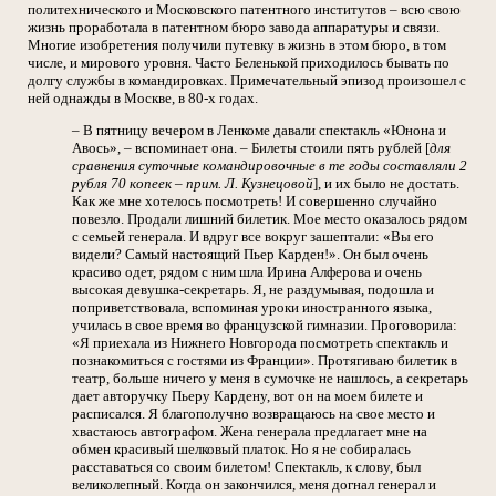
политехнического и Московского патентного институтов – всю свою
жизнь проработала в патентном бюро завода аппаратуры и связи.
Многие изобретения получили путевку в жизнь в этом бюро, в том
числе, и мирового уровня. Часто Беленькой приходилось бывать по
долгу службы в командировках. Примечательный эпизод произошел с
ней однажды в Москве, в 80-х годах.
– В пятницу вечером в Ленкоме давали спектакль «Юнона и
Авось», – вспоминает она. – Билеты стоили пять рублей [
для
сравнения суточные командировочные в те годы составляли 2
рубля 70 копеек – прим. Л. Кузнецовой
], и их было не достать.
Как же мне хотелось посмотреть! И совершенно случайно
повезло. Продали лишний билетик. Мое место оказалось рядом
с семьей генерала. И вдруг все вокруг зашептали: «Вы его
видели? Самый настоящий Пьер Карден!». Он был очень
красиво одет, рядом с ним шла Ирина Алферова и очень
высокая девушка-секретарь. Я, не раздумывая, подошла и
поприветствовала, вспоминая уроки иностранного языка,
училась в свое время во французской гимназии. Проговорила:
«Я приехала из Нижнего Новгорода посмотреть спектакль и
познакомиться с гостями из Франции». Протягиваю билетик в
театр, больше ничего у меня в сумочке не нашлось, а секретарь
дает авторучку Пьеру Кардену, вот он на моем билете и
расписался. Я благополучно возвращаюсь на свое место и
хвастаюсь автографом. Жена генерала предлагает мне на
обмен красивый шелковый платок. Но я не собиралась
расставаться со своим билетом! Спектакль, к слову, был
великолепный. Когда он закончился, меня догнал генерал и