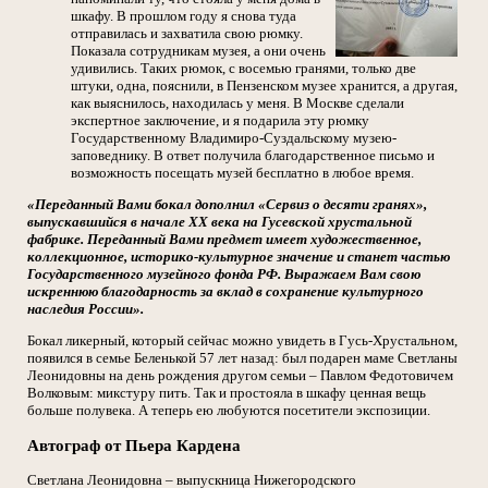
шкафу. В прошлом году я снова туда
отправилась и захватила свою рюмку.
Показала сотрудникам музея, а они очень
удивились. Таких рюмок, с восемью гранями, только две
штуки, одна, пояснили, в Пензенском музее хранится, а другая,
как выяснилось, находилась у меня. В Москве сделали
экспертное заключение, и я подарила эту рюмку
Государственному Владимиро-Суздальскому музею-
заповеднику. В ответ получила благодарственное письмо и
возможность посещать музей бесплатно в любое время.
«Переданный Вами бокал дополнил «Сервиз о десяти гранях»,
выпускавшийся в начале ХХ века на Гусевской хрустальной
фабрике. Переданный Вами предмет имеет художественное,
коллекционное, историко-культурное значение и станет частью
Государственного музейного фонда РФ. Выражаем Вам свою
искреннюю благодарность за вклад в сохранение культурного
наследия России».
Бокал ликерный, который сейчас можно увидеть в Гусь-Хрустальном,
появился в семье Беленькой 57 лет назад: был подарен маме Светланы
Леонидовны на день рождения другом семьи – Павлом Федотовичем
Волковым: микстуру пить. Так и простояла в шкафу ценная вещь
больше полувека. А теперь ею любуются посетители экспозиции.
Автограф от Пьера Кардена
Светлана Леонидовна – выпускница Нижегородского