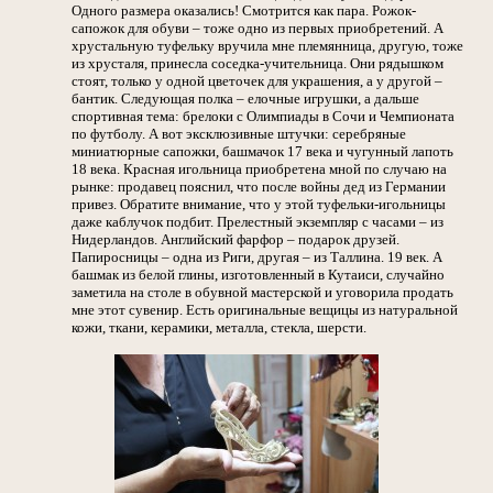
Одного размера оказались! Смотрится как пара. Рожок-
сапожок для обуви – тоже одно из первых приобретений. А
хрустальную туфельку вручила мне племянница, другую, тоже
из хрусталя, принесла соседка-учительница. Они рядышком
стоят, только у одной цветочек для украшения, а у другой –
бантик. Следующая полка – елочные игрушки, а дальше
спортивная тема: брелоки с Олимпиады в Сочи и Чемпионата
по футболу. А вот эксклюзивные штучки: серебряные
миниатюрные сапожки, башмачок 17 века и чугунный лапоть
18 века. Красная игольница приобретена мной по случаю на
рынке: продавец пояснил, что после войны дед из Германии
привез. Обратите внимание, что у этой туфельки-игольницы
даже каблучок подбит. Прелестный экземпляр с часами – из
Нидерландов. Английский фарфор – подарок друзей.
Папиросницы – одна из Риги, другая – из Таллина. 19 век. А
башмак из белой глины, изготовленный в Кутаиси, случайно
заметила на столе в обувной мастерской и уговорила продать
мне этот сувенир. Есть оригинальные вещицы из натуральной
кожи, ткани, керамики, металла, стекла, шерсти.