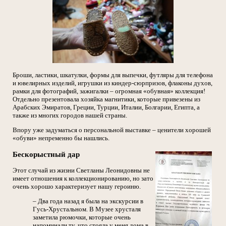
Броши, ластики, шкатулки, формы для выпечки, футляры для телефона
и ювелирных изделий, игрушки из киндер-сюрпризов, флаконы духов,
рамки для фотографий, зажигалки – огромная «обувная» коллекция!
Отдельно презентовала хозяйка магнитики, которые привезены из
Арабских Эмиратов, Греции, Турции, Италии, Болгарии, Египта, а
также из многих городов нашей страны.
Впору уже задуматься о персональной выставке – ценители хорошей
«обуви» непременно бы нашлись.
Бескорыстный дар
Этот случай из жизни Светланы Леонидовны не
имеет отношения к коллекционированию, но зато
очень хорошо характеризует нашу героиню.
– Два года назад я была на экскурсии в
Гусь-Хрустальном. В Музее хрусталя
заметила рюмочки, которые очень
напоминали ту, что стояла у меня дома в