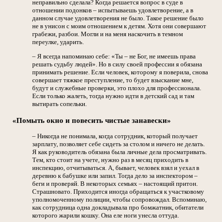
неправильно сделала? Когда решается вопрос в суде в
отношении подонков – испытываешь удовлетворение, а в
данном случае удовлетворения не было. Такое решение было
не в унисон с моим отношением к детям. Хотя они совершают
грабежи, разбои. Могли и на меня наскочить в темном
переулке, ударить.
– Я всегда напоминаю себе: «Ты – не Бог, не имеешь права
решать судьбу людей». Но в силу своей профессии я обязана
принимать решение. Если человек, которому я поверила, снова
совершает тяжкое преступление, то будет взыскание мне,
будут и служебные проверки, это плохо для профессионала.
Если только жалеть, тогда нужно идти в детский сад и там
вытирать сопельки.
«Помыть окно и повесить чистые занавески»
– Никогда не понимала, когда сотрудник, который получает
зарплату, позволяет себе сидеть за столом и ничего не делать.
Я как руководитель обязана была личные дела просматривать.
Тем, кто стоит на учете, нужно раз в месяц приходить в
инспекцию, отчитываться. А, бывает, человек взял и уехал в
деревню к бабушке или запил. Тогда дело за инспектором –
беги и проверяй. В некоторых семьях – настоящий притон.
Страшновато. Приходится иногда обращаться к участковому
уполномоченному полиции, чтобы сопровождал. Вспоминаю,
как сотрудница одна докладывала про бомжатник, обитатели
которого жарили кошку. Она еле ноги унесла оттуда.