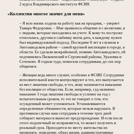
2 курса Владимирского института ФСИН.
«Коллектив многое значит для меня»
– Я всю жизнь ходила на работу как на праздник, – уверяет
Тамара Федоровна. – Мне нравилось общение и с коллегами, и
с людьми, которые находились на учете. К кому-то построже
относилась, другим и слабинку могла дать, к каждому нужен
был индивидуальный подход. Последние 8 лет я служила в
Автозаводском районе – самой крупной инспекции в городе, в
области. Ее сделали межрайонной, помимо Автозаводского, ей
подчинялись Пильненский и Сергачский районы, Уразовка и
Сеченово. Я ездила туда, помогала сотрудникам, до сих пор
общаемся.
– Женщин ведь много служит, особенно в ФСИН. Сотрудники
исполнительной власти контролируют и тех, кто выпускается
из мест лишения свободы, и тех, кому назначается наказание
без изоляции от общества. Если, например, суд назначил
наказание 3 года лишения свободы и условно на год с
испытательным сроком, то это не говорит о том, что
осужденный может успокоиться. Устанавливаются
определенные обязанности, которые нельзя нарушать. В
противном случае наш сотрудник в течение трех дней
собирает материал и выносит предупреждение. И если после
этого подопечный не исправляется, то может получить и
реальный срок. Приходится по месту жительства их
проверять: поведение, образ жизни, административные