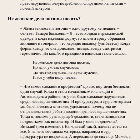
правонарушения, злоупотребления спиртными напитками –
полный контроль.
Не женское дело погоны носить?
– Женственность и погоны – одно другому не мешает, –
считает Тамара Базылева. – Я часто ходила в гражданской
одежде, а когда надевала форму, то коллеги сразу обращали
внимание и говорили, что нарядно выгляжу (улыбается). Когда
форма к лицу, то она дополняет имидж, всегда смотрится
гармонично. На какой-то праздник я написала такие стишки:
Не женское дело погоны носить,
Но коли уж так случилось,
Ты честно служила, не хуже мужчин,
И все у тебя получилось.
– Что самое сложное в профессии? До сих пор меня беспокоит
один случай. Когда я стала начальником инспекции в
Автозаводском районе, то у нас были сложные нарушители
среди несовершеннолетних. И прокуратура, и суд, с которыми
мы были в тесном контакте, удивлялись, почему мы не
отправляем таких ребят в колонии для несовершеннолетних.
Тогда я, помимо руководящей должности, стала заниматься
подростками как инспектор. И был у меня подопечный
Виталий (имя изменено). Нагловатый такой, плевать хотел на
все. Я на него составила материал, направила в суд,
прокуратура не возражала. А переживаю до сих пор. Может, я