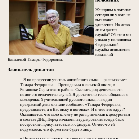
Женщины в погонах
сегодня ни у кого не
вызывают
удивления. Но легко
ли им дается
служба? Об этом мы
узнали у полковника
Федеральной
службы исполнения
наказаний
Базылевой Тамары Федоровны.
Зачинатель династии
– Я по профессии учитель английского языка, – рассказывает
Тамара Федоровна. – Преподавала в сельской школе, в
Рогановке Сергачского района. Сменить род деятельности
помог его величество случай. Я достаточно тесно общалась с
молоденькой учительницей русского языка, и в один
прекрасный день она мне сообщает: «Тамара Федоровна,
представляете, а я Вас вижу в погонах». И с чего это вдруг?
Оказывается, что мою коллегу не раз привлекали к дежурствам
в составе ДНД. Перед началом патрулирования всегда было
построение, присутствовали и офицеры. Отчего-то ей
подумалось, что форма мне будет к лицу.
– Потом так получилось, что мне пришлось вернуться в