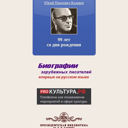
Юрий Павлович Казаков
99 лет
со дня рождения