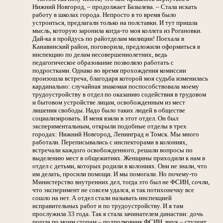
Нижний Новгород, – продолжает Базылева. – Стала искать
работу в школах города. Непросто в то время было
устроиться, предлагали только на полставки. И тут пришла
мысль, которую заронила когда-то моя коллега из Рогановки.
Дай-ка я пройдусь по райотделам милиции! Поехала в
Канавинский район, поговорила, предложили оформиться в
инспекцию по делам несовершеннолетних, ведь
педагогическое образование позволяло работать с
подростками. Однако во время прохождения комиссии
произошла встреча, благодаря которой моя судьба изменилась
кардинально: случайная знакомая поспособствовала моему
трудоустройству в отдел по оказанию содействия в трудовом
и бытовом устройстве лицам, освобожденным из мест
лишения свободы. Надо было таких людей в обществе
социализировать. И меня взяли в этот отдел. Он был
экспериментальным, открыли подобные отделы в трех
городах: Нижний Новгород, Ленинград и Томск. Мы много
работали. Переписывались с инспекторами в колониях,
встречали каждого освобожденного, решали вопросы по
выделению мест в общежитиях. Женщины приходили к нам в
отдел с детьми, которых родили в колониях. Они не знали, что
им делать, просили помощи. И мы помогали. Но почему-то
Министерство внутренних дел, тогда это был не ФСИН, сочли,
что эксперимент не совсем удался, и так потихонечку все
сошло на нет. А отдел стали называть инспекцией
исправительных работ и по трудоустройству. И я там
прослужила 33 года. Так я стала зачинателем династии: дочь
пошла по моим стопам – подполковник ФСИН, внук – студент