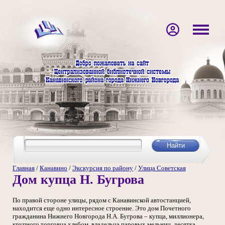
Главная
/
Канавино
/
Экскурсия по району
/
Улица Советская
Дом купца Н. Бугрова
По правой стороне улицы, рядом с Канавинской автостанцией,
находится еще одно интересное строение. Это дом Почетного
гражданина Нижнего Новгорода Н.А. Бугрова – купца, миллионера,
крупного торговца хлебом, владельца паровых мельниц, десятка