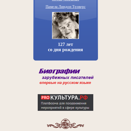
Памела Линдон Трэверс
127 лет
со дня рождения